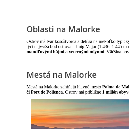
Oblasti na Malorke
Ostrov má tvar kosoštvorca a delí sa na niekoľko typi
týči najvyšší bod ostrova – Puig Major (1 436–1 445 m 
mandľovými hájmi a veternými mlynmi
. Väčšina po
Mestá na Malorke
Mestá na Malorke zahŕňajú hlavné mesto
Palma de Mal
či
Port de Pollenca
. Ostrov má približne
1 milión obyv