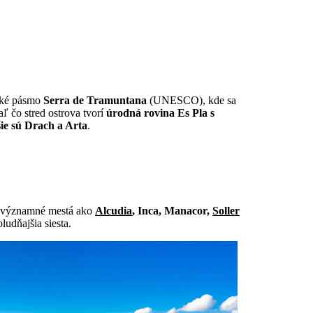
rské pásmo
Serra de Tramuntana
(UNESCO), kde sa
iaľ čo stred ostrova tvorí
úrodná rovina Es Pla s
ie sú Drach a Arta
.
ie významné mestá ako
Alcudia
, Inca, Manacor,
Soller
udňajšia siesta.