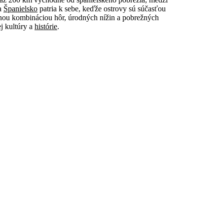
 a
Španielsko
patria k sebe, keďže ostrovy sú súčasťou
nou kombináciou hôr, úrodných nížin a pobrežných
j kultúry a
histórie
.