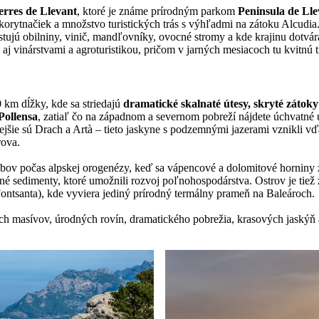
erres de Llevant
, ktoré je známe prírodným parkom
Peninsula de Lle
e korytnačiek a množstvo turistických trás s výhľadmi na zátoku Alcud
estujú obilniny, vinič, mandľovníky, ovocné stromy a kde krajinu dotvár
 aj vinárstvami a agroturistikou, pričom v jarných mesiacoch tu kvitnú
 km dĺžky, kde sa striedajú
dramatické skalnaté útesy, skryté zátoky 
Pollensa
, zatiaľ čo na západnom a severnom pobreží nájdete úchvatné 
mejšie sú Drach a Artà – tieto jaskyne s podzemnými jazerami vznik
rova.
ybov počas alpskej orogenézy, keď sa vápencové a dolomitové horniny 
odné sedimenty, ktoré umožnili rozvoj poľnohospodárstva. Ostrov je tie
Fontsanta), kde vyviera jediný prírodný termálny prameň na Baleároch.
h masívov, úrodných rovín, dramatického pobrežia, krasových jaskýň a 