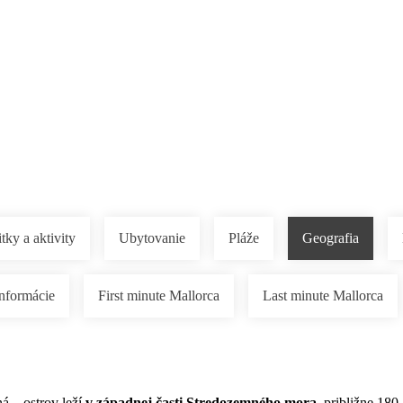
Pobočky
Časté otázky
Destinácie
Služby
tky a aktivity
Ubytovanie
Pláže
Geografia
informácie
First minute Mallorca
Last minute Mallorca
ná – ostrov leží
v západnej časti Stredozemného mora
, približne 18