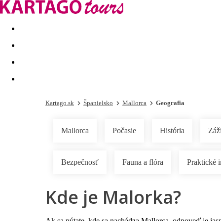
Last minute
Dovolenkové kluby
First minute - Leto 2026
Kartago.sk
Španielsko
Mallorca
Geografia
Mallorca
Počasie
História
Záži
Bezpečnosť
Fauna a flóra
Praktické 
Kde je Malorka?
Ak sa pýtate, kde sa nachádza
Mallorca
, odpoveď je jas