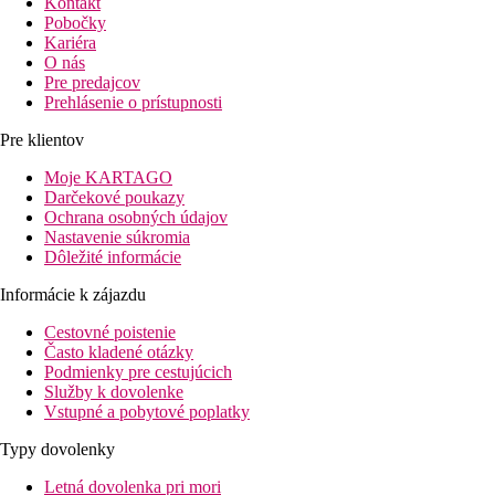
Kontakt
Pobočky
Kariéra
O nás
Pre predajcov
Prehlásenie o prístupnosti
Pre klientov
Moje KARTAGO
Darčekové poukazy
Ochrana osobných údajov
Nastavenie súkromia
Dôležité informácie
Informácie k zájazdu
Cestovné poistenie
Často kladené otázky
Podmienky pre cestujúcich
Služby k dovolenke
Vstupné a pobytové poplatky
Typy dovolenky
Letná dovolenka pri mori