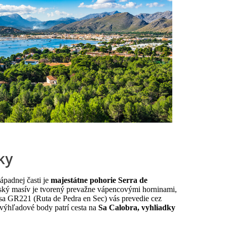
ky
ápadnej časti je
majestátne pohorie Serra de
rský masív je tvorený prevažne vápencovými horninami,
rasa GR221 (Ruta de Pedra en Sec) vás prevedie cez
 výhľadové body patrí cesta na
Sa Calobra, vyhliadky