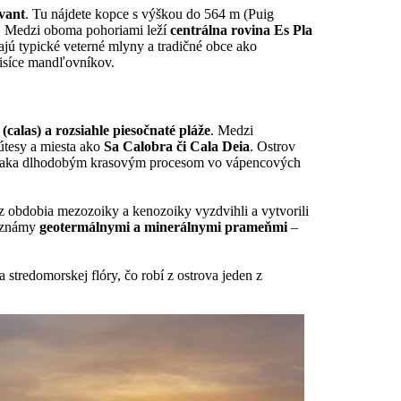
vant
. Tu nájdete kopce s výškou do 564 m (Puig
ia. Medzi oboma pohoriami leží
centrálna rovina Es Pla
ajú typické veterné mlyny a tradičné obce ako
 tisíce mandľovníkov.
(calas) a rozsiahle piesočnaté pláže
. Medzi
útesy a miesta ako
Sa Calobra či Cala Deia
. Ostrov
li vďaka dlhodobým krasovým procesom vo vápencových
z obdobia mezozoiky a kenozoiky vyzdvihli a vytvorili
ž známy
geotermálnymi a minerálnymi prameňmi
–
stredomorskej flóry, čo robí z ostrova jeden z