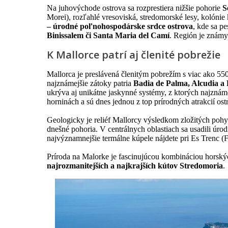
Na juhovýchode ostrova sa rozprestiera nižšie pohorie
S
Morei), rozľahlé vresoviská, stredomorské lesy, kolóni
– úrodné poľnohospodárske srdce ostrova
, kde sa p
Binissalem či Santa Maria del Camí
. Región je známy
K Mallorce patrí aj členité pobrežie
Mallorca je preslávená členitým pobrežím s viac ako 550
najznámejšie zátoky patria
Badia de Palma, Alcudia a 
ukrýva aj unikátne jaskynné systémy, z ktorých najzná
horninách a sú dnes jednou z top prírodných atrakcií ost
Geologicky je reliéf Mallorcy výsledkom zložitých poh
dnešné pohoria. V centrálnych oblastiach sa usadili úr
najvýznamnejšie termálne kúpele nájdete pri Es Trenc (
Príroda na Malorke je fascinujúcou kombináciou horskýc
najrozmanitejších a najkrajších kútov Stredomoria
.