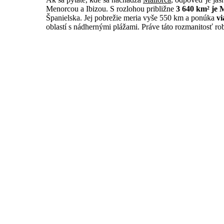
Menorcou a Ibizou. S rozlohou približne
3 640 km² je 
Španielska. Jej pobrežie meria vyše 550 km a ponúka
vi
oblastí s nádhernými plážami. Práve táto rozmanitosť ro