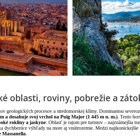
é oblasti, roviny, pobrežie a záto
kov geologických procesov a stredomorskej klímy. Dominantou severoz
km a dosahuje svoj vrchol na Puig Major (1 445 m n. m.)
. Tento ho
boké rokliny a jaskyne
. Oblasť je rajom pre turistov – najznámejšia t
núka dychberúce výhľady na more aj vnútrozemie. Medzi najikonickejšie
e Massanella
.