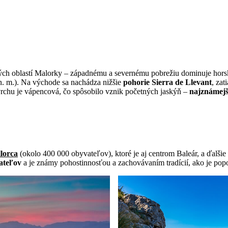
ckých oblastí Malorky – západnému a severnému pobrežiu dominuje ho
n. m.). Na východe sa nachádza nižšie
pohorie Sierra de Llevant
, zat
vrchu je vápencová, čo spôsobilo vznik početných jaskýň –
najznámejš
lorca
(okolo 400 000 obyvateľov), ktoré je aj centrom Baleár, a ďalš
ateľov
a je známy pohostinnosťou a zachovávaním tradícií, ako je popol