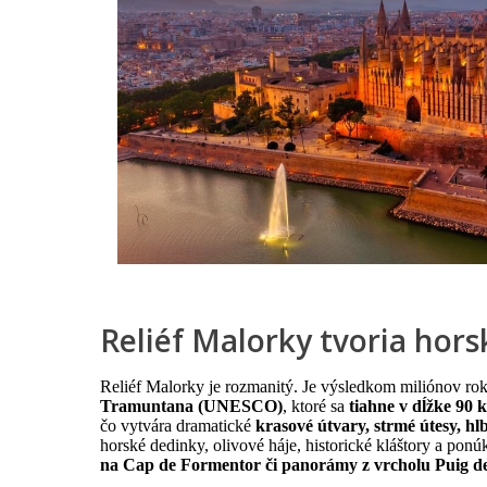
Reliéf Malorky tvoria horsk
Reliéf Malorky je rozmanitý. Je výsledkom miliónov ro
Tramuntana (UNESCO)
, ktoré sa
tiahne v dĺžke 90 
čo vytvára dramatické
krasové útvary, strmé útesy, hl
horské dedinky, olivové háje, historické kláštory a po
na Cap de Formentor či panorámy z vrcholu Puig d