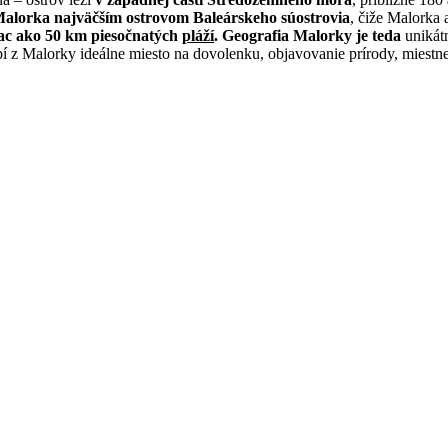
Malorka najväčším ostrovom Baleárskeho súostrovia
, čiže Malorka
ac ako 50 km piesočnatých
pláží
. Geografia Malorky je teda
unikát
bí z Malorky ideálne miesto na dovolenku, objavovanie prírody, miestne