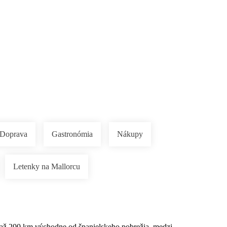
Doprava
Gastronómia
Nákupy
Letenky na Mallorcu
0 až 200 km východne od španielskeho pobrežia, medzi