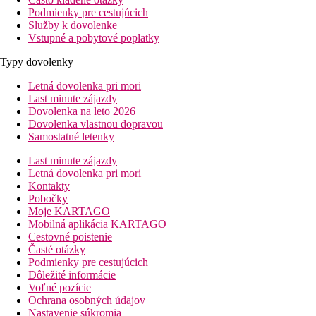
Podmienky pre cestujúcich
Služby k dovolenke
Vstupné a pobytové poplatky
Typy dovolenky
Letná dovolenka pri mori
Last minute zájazdy
Dovolenka na leto 2026
Dovolenka vlastnou dopravou
Samostatné letenky
Last minute zájazdy
Letná dovolenka pri mori
Kontakty
Pobočky
Moje KARTAGO
Mobilná aplikácia KARTAGO
Cestovné poistenie
Časté otázky
Podmienky pre cestujúcich
Dôležité informácie
Voľné pozície
Ochrana osobných údajov
Nastavenie súkromia