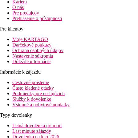
Kariéra
O nás
Pre predajcov
Prehlásenie o prístupnosti
Pre klientov
Moje KARTAGO
Darčekové poukazy
Ochrana osobných údajov
Nastavenie súkromia
Dôležité informácie
Informácie k zájazdu
Cestovné poistenie
Často kladené otázky
Podmienky pre cestujúcich
Služby k dovolenke
Vstupné a pobytové poplatky
Typy dovolenky
Letná dovolenka pri mori
Last minute zájazdy
Dovolenka na leto 2026