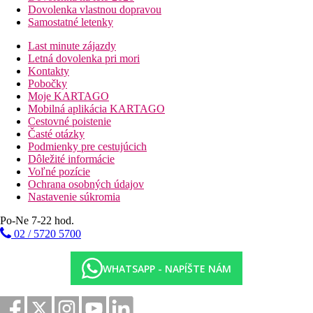
Dovolenka vlastnou dopravou
Samostatné letenky
Last minute zájazdy
Letná dovolenka pri mori
Kontakty
Pobočky
Moje KARTAGO
Mobilná aplikácia KARTAGO
Cestovné poistenie
Časté otázky
Podmienky pre cestujúcich
Dôležité informácie
Voľné pozície
Ochrana osobných údajov
Nastavenie súkromia
Po-Ne 7-22 hod.
02 / 5720 5700
WHATSAPP - NAPÍŠTE NÁM