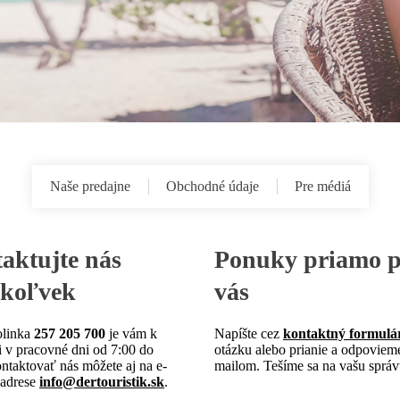
Naše predajne
Obchodné údaje
Pre médiá
aktujte nás
Ponuky
priamo p
koľvek
vás
olinka
257 205 700
je vám k
Napíšte cez
kontaktný formulá
i v pracovné dni od 7:00 do
otázku alebo prianie a odpoviem
ontaktovať nás môžete aj na e-
mailom. Tešíme sa na vašu správ
 adrese
info@dertouristik.sk
.