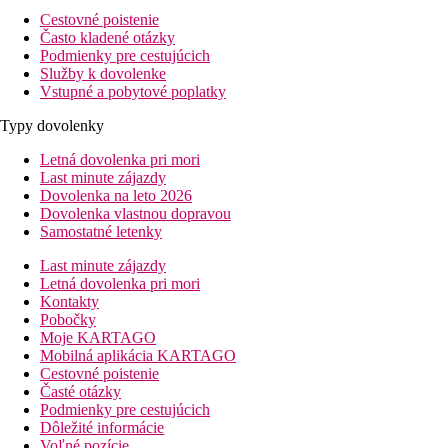
Cestovné poistenie
Často kladené otázky
Podmienky pre cestujúcich
Služby k dovolenke
Vstupné a pobytové poplatky
Typy dovolenky
Letná dovolenka pri mori
Last minute zájazdy
Dovolenka na leto 2026
Dovolenka vlastnou dopravou
Samostatné letenky
Last minute zájazdy
Letná dovolenka pri mori
Kontakty
Pobočky
Moje KARTAGO
Mobilná aplikácia KARTAGO
Cestovné poistenie
Časté otázky
Podmienky pre cestujúcich
Dôležité informácie
Voľné pozície