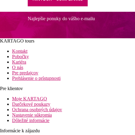
Najlepšie ponuky do vášho e-mailu
KARTAGO tours
Kontakt
Pobočky
Kariéra
O nás
Pre predajcov
Prehlásenie o prístupnosti
Pre klientov
Moje KARTAGO
Darčekové poukazy
Ochrana osobných údajov
Nastavenie súkromia
Dôležité informácie
Informácie k zájazdu