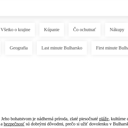
Všetko o krajine
Kúpanie
Čo ochutnať
Nákupy
Geografia
Last minute Bulharsko
First minute Bulh
 Jeho bohatstvom je nádherná príroda, zlaté piesočnaté
pláže
, kultúrne 
y a
bezpečnosť
sú dobrými dôvodmi, prečo si užiť dovolenku v Bulharsk