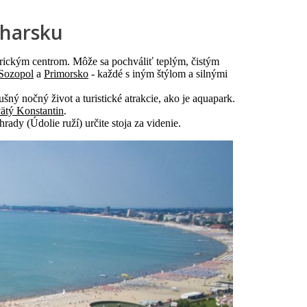
lharsku
rickým centrom. Môže sa pochváliť teplým, čistým
Sozopol
a
Primorsko
- každé s iným štýlom a silnými
šný nočný život a turistické atrakcie, ako je aquapark.
ätý Konstantin
.
hrady (Údolie ruží) určite stoja za videnie.