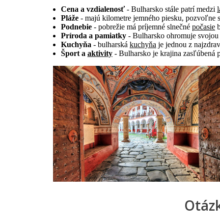
Cena a vzdialenosť
- Bulharsko stále patrí medzi
l
Pláže
- majú kilometre jemného piesku, pozvoľne sa
Podnebie
- pobrežie má príjemné slnečné
počasie
b
Príroda a pamiatky
- Bulharsko ohromuje svojou
Kuchyňa
- bulharská
kuchyňa
je jednou z najzdra
Šport a
aktivity
- Bulharsko je krajina zasľúbená p
Otázk