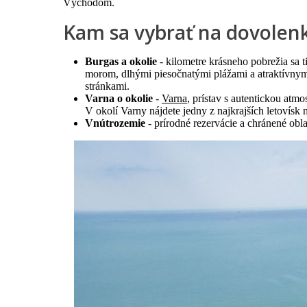
Východom.
Kam sa vybrať na dovolenk
Burgas a okolie
- kilometre krásneho pobrežia sa 
morom, dlhými piesočnatými plážami a atraktívnym
stránkami.
Varna o okolie
-
Varna
, prístav s autentickou atm
V okolí Varny nájdete jedny z najkrajších letovísk
Vnútrozemie
- prírodné rezervácie a chránené oblas