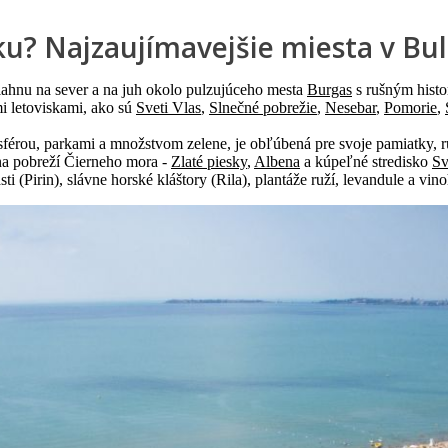
u? Najzaujímavejšie miesta v Bu
tiahnu na sever a na juh okolo pulzujúceho mesta
Burgas
s rušným histo
i letoviskami, ako sú
Sveti Vlas
,
Slnečné pobrežie
,
Nesebar
,
Pomorie
,
osférou, parkami a množstvom zelene, je obľúbená pre svoje pamiatky, ru
 na pobreží Čierneho mora -
Zlaté piesky
,
Albena
a kúpeľné stredisko
Sv
ti (Pirin), slávne horské kláštory (Rila), plantáže ruží, levandule a vino