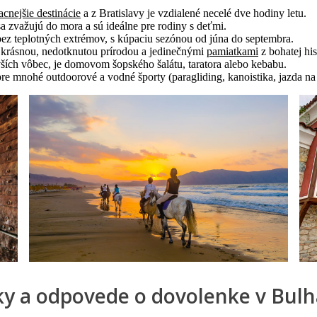
acnejšie destinácie
a z Bratislavy je vzdialené necelé dve hodiny letu.
 zvažujú do mora a sú ideálne pre rodiny s deťmi.
ez teplotných extrémov, s kúpaciu sezónou od júna do septembra.
 krásnou, nedotknutou prírodou a jedinečnými
pamiatkami
z bohatej his
vších vôbec, je domovom šopského šalátu, taratora alebo kebabu.
re mnohé outdoorové a vodné športy (paragliding, kanoistika, jazda na 
y a odpovede o dovolenke v Bul