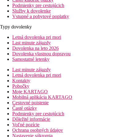
Podmienky pre cestujúcich
Služby k dovolenke
Vstupné a pobytové poplatky
Typy dovolenky
Letná dovolenka pri mori
Last minute zájazdy
Dovolenka na leto 2026
Dovolenka vlastnou dopravou
Samostatné letenky
Last minute zájazdy
Letná dovolenka pri mori
Kontakty
Pobočky
Moje KARTAGO
Mobilná aplikácia KARTAGO
Cestovné poistenie
Časté otázky
Podmienky pre cestujúcich
Dôležité informácie
Voľné pozície
Ochrana osobných údajov
Nastavenie súkromia