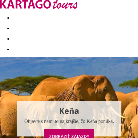
Last minute
Dovolenkové kluby
First minute - Leto 2026
Keňa
Objavte s nami to najkrajšie, čo Keňa ponúka.
ZOBRAZIŤ ZÁJAZDY