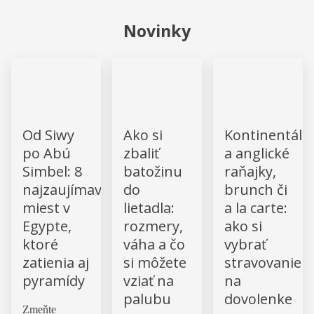
Novinky
Od Siwy
Ako si
Kontinentáln
po Abú
zbaliť
a anglické
Simbel: 8
batožinu
raňajky,
najzaujímavejších
do
brunch či
miest v
lietadla:
a la carte:
Egypte,
rozmery,
ako si
ktoré
váha a čo
vybrať
zatienia aj
si môžete
stravovanie
pyramídy
vziať na
na
palubu
dovolenke
Zmeňte