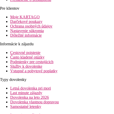
Nový
ktorých
krok za
Alamein, v
prekvapil
krokom.
Pre klientov
ktorých sa
batožinový
Moje KARTAGO
luxus mora
limit okolo 23
Darčekové poukazy
spája s
kg. Ako zbaliť
Ochrana osobných údajov
Nastavenie súkromia
hlbokou
batožinu do
Dôležité informácie
históriou.
lietadla tak,
aby ste sa
Informácie k zájazdu
vyhli
Cestovné poistenie
doplatkom aj
Často kladené otázky
Podmienky pre cestujúcich
zbytočnému
Služby k dovolenke
stresu?
Vstupné a pobytové poplatky
Typy dovolenky
Letná dovolenka pri mori
Last minute zájazdy
Dovolenka na leto 2026
Dovolenka vlastnou dopravou
Samostatné letenky