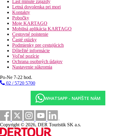
Last minute zájazdy
Letná dovolenka pri mori
Kontakty
Pobočky
Moje KARTAGO
Mobilná aplikácia KARTAGO
Cestovné poistenie
Časté otázky
Podmienky pre cestujúcich
Dôležité informácie
Voľné pozície
Ochrana osobných údajov
Nastavenie súkromia
Po-Ne 7-22 hod.
02 / 5720 5700
WHATSAPP - NAPÍŠTE NÁM
Copyright © 2026, DER Touristik SK a.s.