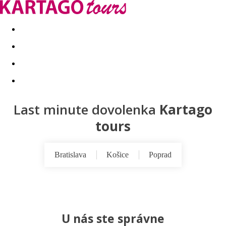
Last minute
Dovolenkové kluby
First minute - Leto 2026
Last minute dovolenka
Kartago
tours
Bratislava
Košice
Poprad
U nás ste správne