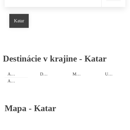
Katar
Destinácie v krajine -
Katar
Al Rayyan
Doha
Madinat ash Shamal
Umm Salal
Al Wakrah
Mapa -
Katar