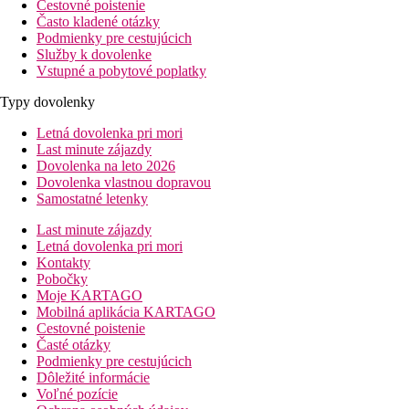
Cestovné poistenie
Často kladené otázky
Podmienky pre cestujúcich
Služby k dovolenke
Vstupné a pobytové poplatky
Typy dovolenky
Letná dovolenka pri mori
Last minute zájazdy
Dovolenka na leto 2026
Dovolenka vlastnou dopravou
Samostatné letenky
Last minute zájazdy
Letná dovolenka pri mori
Kontakty
Pobočky
Moje KARTAGO
Mobilná aplikácia KARTAGO
Cestovné poistenie
Časté otázky
Podmienky pre cestujúcich
Dôležité informácie
Voľné pozície