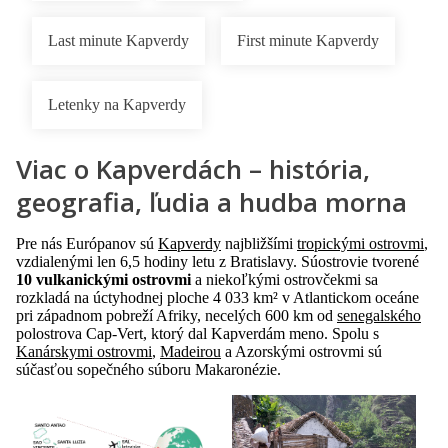
Last minute Kapverdy
First minute Kapverdy
Letenky na Kapverdy
Viac o Kapverdách – história,
geografia, ľudia a hudba morna
Pre nás Európanov sú
Kapverdy
najbližšími
tropickými ostrovmi
,
vzdialenými len 6,5 hodiny letu z Bratislavy. Súostrovie tvorené
10 vulkanickými ostrovmi
a niekoľkými ostrovčekmi sa
rozkladá na úctyhodnej ploche 4 033 km² v Atlantickom oceáne
pri západnom pobreží Afriky, necelých 600 km od
senegalského
polostrova Cap-Vert, ktorý dal Kapverdám meno. Spolu s
Kanárskymi ostrovmi
,
Madeirou
a Azorskými ostrovmi sú
súčasťou sopečného súboru Makaronézie.