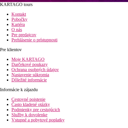
KARTAGO tours
Kontakt
Pobočky
Kariéra
O nás
Pre predajcov
Prehlásenie o prístupnosti
Pre klientov
Moje KARTAGO
Darčekové poukazy
Ochrana osobných údajov
Nastavenie súkromia
Dôležité informácie
Informácie k zájazdu
Cestovné poistenie
Často kladené otázky
Podmienky pre cestujúcich
Služby k dovolenke
Vstupné a pobytové poplatky