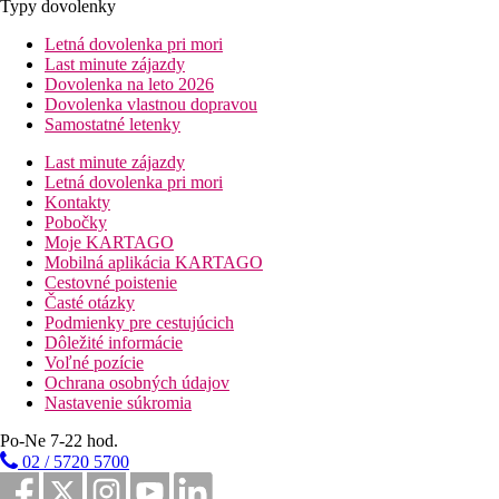
Typy dovolenky
Letná dovolenka pri mori
Last minute zájazdy
Dovolenka na leto 2026
Dovolenka vlastnou dopravou
Samostatné letenky
Last minute zájazdy
Letná dovolenka pri mori
Kontakty
Pobočky
Moje KARTAGO
Mobilná aplikácia KARTAGO
Cestovné poistenie
Časté otázky
Podmienky pre cestujúcich
Dôležité informácie
Voľné pozície
Ochrana osobných údajov
Nastavenie súkromia
Po-Ne 7-22 hod.
02 / 5720 5700