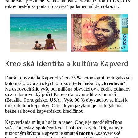
zámorskej provincie. Samostatnosti sa dočkali v roku 1975, o 15
rokov neskôr sa podarilo zaviesť parlamentnú demokraciu.
Kreolská identita a kultúra Kapverd
Dnešní obyvatelia Kapverd sú zo 75 % potomkami portugalských
kolonizátorov a afrických otrokov, teda miešanci, „
kreolovia
“.
Na ostrovoch žije vyše pol milióna obyvateľov a podľa odhadov
sa zhruba rovnaký počet Kapverďanov usadil v zahraničí
(Brazília, Portugalsko,
USA
). Vyše 90 % obyvateľov sa hlási k
rímskokatolíckej cirkvi. Oficiálnym jazykom je portugalčina,
bežne sa hovorí kapverdskou kreolčinou.
Kapverďania milujú
hudbu a tanec
. Oboje je neoddeliteľnou
súčasťou osláv, spoločenských i náboženských. Originálnym
hudobným štýlom Kapverd je smutná
morna
(„kapverdské