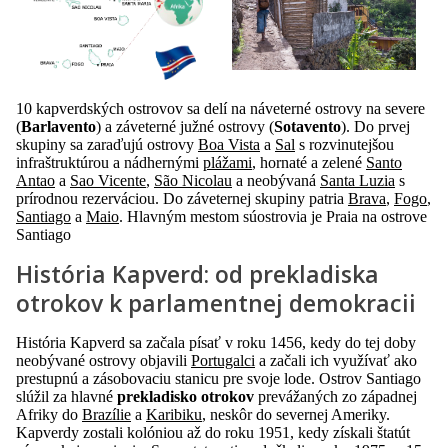
10 kapverdských ostrovov sa delí na náveterné ostrovy na severe
(
Barlavento
) a záveterné južné ostrovy (
Sotavento
). Do prvej
skupiny sa zaraďujú ostrovy
Boa Vista
a
Sal
s rozvinutejšou
infraštruktúrou a nádhernými
plážami
, hornaté a zelené
Santo
Antao
a
Sao Vicente
,
São Nicolau
a neobývaná
Santa Luzia
s
prírodnou rezerváciou. Do záveternej skupiny patria
Brava
,
Fogo
,
Santiago
a
Maio
. Hlavným mestom súostrovia je Praia na ostrove
Santiago
História Kapverd: od prekladiska
otrokov k parlamentnej demokracii
História Kapverd sa začala písať v roku 1456, kedy do tej doby
neobývané ostrovy objavili
Portugalci
a začali ich využívať ako
prestupnú a zásobovaciu stanicu pre svoje lode. Ostrov Santiago
slúžil za hlavné
prekladisko otrokov
prevážaných zo západnej
Afriky do
Brazílie
a
Karibiku
, neskôr do severnej Ameriky.
Kapverdy zostali kolóniou až do roku 1951, kedy získali štatút