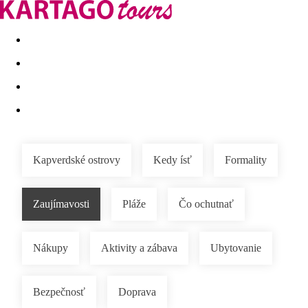
Last minute
Dovolenkové kluby
First minute - Leto 2026
Kapverdské ostrovy
Kedy ísť
Formality
Zaujímavosti
Pláže
Čo ochutnať
Nákupy
Aktivity a zábava
Ubytovanie
Bezpečnosť
Doprava