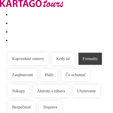
Last minute
Dovolenkové kluby
First minute - Leto 2026
Kapverdské ostrovy
Kedy ísť
Formality
Zaujímavosti
Pláže
Čo ochutnať
Nákupy
Aktivity a zábava
Ubytovanie
Bezpečnosť
Doprava