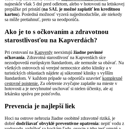
najneskôr však 5 dní pred odletom, alebo v hotovosti na letiskovej
prepážke pri pristátí (
na SAL je možné zaplatiť len kreditnou
kartou
). Posledná možnosť vyzerá najjednoduchšie, ale niekedy
sa môže pretiahnuť, preto sa neodporúča.
Ako je to s očkovaním a zdravotnou
starostlivosťou na Kapverdách?
Pri cestovaní na
Kapverdy
neexistujú
žiadne povinné
očkovania
. Zdravotná starostlivosť na Kapverdách síce
nezodpovedá európskym štandardom, ale nemusíte sa obávať. Na
všetkých ostrovoch sú verejné nemocnice alebo kliniky a v
turistických oblastiach nájdete aj súkromné kliniky s vyšším
štandardom. V každom prípade sa odporúča uzavrieť
komplexné
cestovné poistenie.
Za ošetrenie zvyčajne zaplatíte na mieste v
hotovosti a je nevyhnutné uschovať si nielen účtenky, ale aj
lekársku správu pre poisťovňu.
Prevencia je najlepší liek
Hoci na ostrove nehrozia žiadne osobitné zdravotné riziká, je
dobré
dodržiavať obvyklé preventívne opatrenia
: nepiť vodu z
vodovodu, vyhýbať sa kockám ľadu, ovocie z trhu jesť umyté a