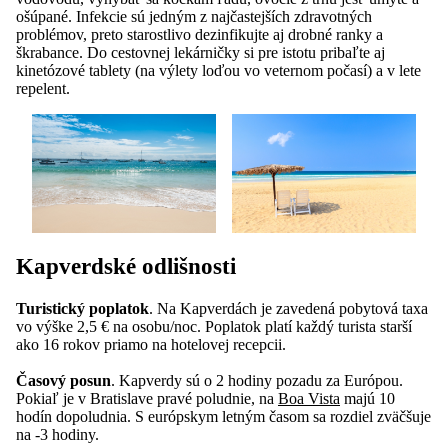
ošúpané. Infekcie sú jedným z najčastejších zdravotných
problémov, preto starostlivo dezinfikujte aj drobné ranky a
škrabance. Do cestovnej lekárničky si pre istotu pribaľte aj
kinetózové tablety (na výlety loďou vo veternom počasí) a v lete
repelent.
Kapverdské odlišnosti
Turistický poplatok
. Na Kapverdách je zavedená pobytová taxa
vo výške 2,5 € na osobu/noc. Poplatok platí každý turista starší
ako 16 rokov priamo na hotelovej recepcii.
Časový posun
. Kapverdy sú o 2 hodiny pozadu za Európou.
Pokiaľ je v Bratislave pravé poludnie, na
Boa Vista
majú 10
hodín dopoludnia. S európskym letným časom sa rozdiel zväčšuje
na -3 hodiny.