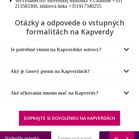
Veľvyslanectvo Slovenskej republiky v Lisabone +351
213583300, núdzová linka +351917340255.
Otázky a odpovede o vstupných
formalitách na Kapverdy
Je potrebné vízum na Kapverdské ostrovy?
Aký je časový posun na Kapverdách?
Aké očkovania musím mať na Kapverdy?
DOPRAJTE SI DOVOLENKU NA KAPVERDÁCH
Najlepšie ponuky
ODOBERAŤ