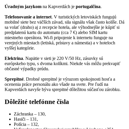
Úradným jazykom
na Kapverdách je
portugalčina
.
Telefonovanie a internet
. V turistických letoviskách fungujú
mobilné siete bez väčších závad, sila signálu však často kolíše. Dá
sa volať (draho) aj z recepcie hotela, ale výhodnejšie je kúpiť si
predplatenú kartu do automatu (cca 7 €) alebo SIM kartu
miestneho operátora. Wi-fi pripojenie k internetu funguje na
verejných miestach (letiská, prístavy a námestia) a v hoteloch
vyššej kategórie.
Elektrina
. Napätie v sieti je 220 V/50 Hz, zásuvky sú
európskeho typu, s dvoma kolíkmi. Niekde vás môžu prekvapiť
občasné výpadky prúdu.
Sprepitné
. Drobné sprepitné je výrazom spokojnosti hosťa a
ocenenia práce personálu ako všade na svete. Pre ľudí na
Kapverdách navyše býva sprepitné dôležitou súčasťou zárobku.
Dôležité telefónne čísla
Záchranka – 130,
Hasiči – 131,
Polícia – 132,