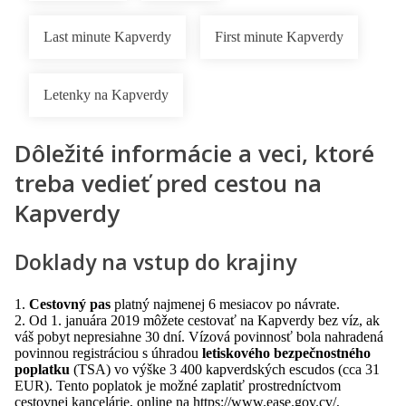
Last minute Kapverdy
First minute Kapverdy
Letenky na Kapverdy
Dôležité informácie a veci, ktoré
treba vedieť pred cestou na
Kapverdy
Doklady na vstup do krajiny
1.
Cestovný pas
platný najmenej 6 mesiacov po návrate.
2. Od 1. januára 2019 môžete cestovať na Kapverdy bez víz, ak
váš pobyt nepresiahne 30 dní. Vízová povinnosť bola nahradená
povinnou registráciou s úhradou
letiskového bezpečnostného
poplatku
(TSA) vo výške 3 400 kapverdských escudos (cca 31
EUR). Tento poplatok je možné zaplatiť prostredníctvom
cestovnej kancelárie, online na
https://www.ease.gov.cv/
,