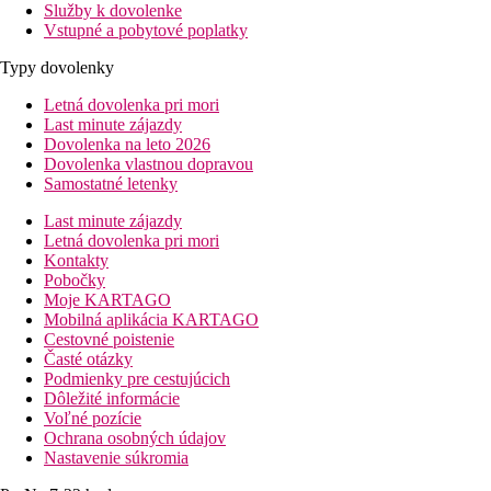
Služby k dovolenke
Vstupné a pobytové poplatky
Typy dovolenky
Letná dovolenka pri mori
Last minute zájazdy
Dovolenka na leto 2026
Dovolenka vlastnou dopravou
Samostatné letenky
Last minute zájazdy
Letná dovolenka pri mori
Kontakty
Pobočky
Moje KARTAGO
Mobilná aplikácia KARTAGO
Cestovné poistenie
Časté otázky
Podmienky pre cestujúcich
Dôležité informácie
Voľné pozície
Ochrana osobných údajov
Nastavenie súkromia