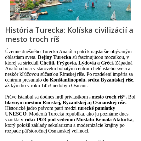
História Turecka: Kolíska civilizácií a
mesto troch ríš
Územie dnešného Turecka Anatólia patrí k najstaršie obývaným
oblastiam sveta.
Dejiny Turecka
sú fascinujúcou mozaikou, v
ktorej sa striedali
Chetiti, Frýgovia, Lýdovia a Gréci.
Západná
Anatólia bola v staroveku bohatým centrom helénskeho sveta a
neskôr kľúčovou súčasťou Rímskej ríše. Po rozdelení impéria sa
centrum presunulo
do Konštantínopolu, srdca Byzantskej ríše
,
až kým ho v roku 1453 nedobyli Osmani.
Práve
Istanbul
sa dodnes hrdí prívlastkom
„mesto troch ríš“.
Bol
hlavným mestom Rímskej, Byzantskej aj Osmanskej ríše.
Historické jadro právom patrí medzi
turecké pamiatky
UNESCO
. Moderná Turecká republika, ako ju poznáme dnes,
vznikla
v roku 1923 pod vedením Mustafu Kemala Atatürka
,
ktorý položil základy sekularizmu a modernizácie krajiny po
rozpade päťstoročnej Osmanskej veľmoci.