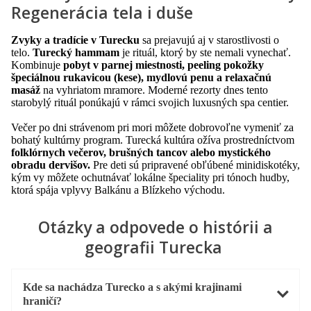
Regenerácia tela i duše
Zvyky a tradície v Turecku
sa prejavujú aj v starostlivosti o
telo.
Turecký hammam
je rituál, ktorý by ste nemali vynechať.
Kombinuje
pobyt v parnej miestnosti, peeling pokožky
špeciálnou rukavicou (
kese
), mydlovú penu a relaxačnú
masáž
na vyhriatom mramore. Moderné rezorty dnes tento
starobylý rituál ponúkajú v rámci svojich luxusných spa centier.
Večer po dni strávenom pri mori môžete dobrovoľne vymeniť za
bohatý kultúrny program. Turecká kultúra ožíva prostredníctvom
folklórnych večerov, brušných tancov alebo mystického
obradu dervišov.
Pre deti sú pripravené obľúbené minidiskotéky,
kým vy môžete ochutnávať lokálne špeciality pri tónoch hudby,
ktorá spája vplyvy Balkánu a Blízkeho východu.
Otázky a odpovede o histórii a
geografii Turecka
Kde sa nachádza Turecko a s akými krajinami
hraničí?