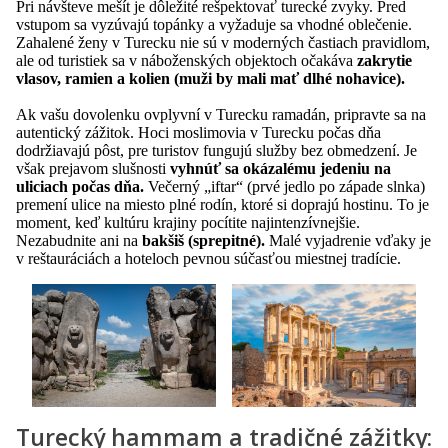
Pri návšteve mešít je dôležité rešpektovať turecké zvyky. Pred
vstupom sa vyzúvajú topánky a vyžaduje sa vhodné oblečenie.
Zahalené ženy v Turecku nie sú v moderných častiach pravidlom,
ale od turistiek sa v náboženských objektoch očakáva
zakrytie
vlasov, ramien a kolien (muži by mali mať dlhé nohavice).
Ak vašu dovolenku ovplyvní v Turecku ramadán, pripravte sa na
autentický zážitok. Hoci moslimovia v Turecku počas dňa
dodržiavajú pôst, pre turistov fungujú služby bez obmedzení. Je
však prejavom slušnosti
vyhnúť sa okázalému jedeniu na
uliciach počas dňa.
Večerný „iftar“ (prvé jedlo po západe slnka)
premení ulice na miesto plné rodín, ktoré si doprajú hostinu. To je
moment, keď kultúru krajiny pocítite najintenzívnejšie.
Nezabudnite ani na
bakšiš (sprepitné).
Malé vyjadrenie vďaky je
v reštauráciách a hoteloch pevnou súčasťou miestnej tradície.
Turecký hammam a tradičné zážitky: