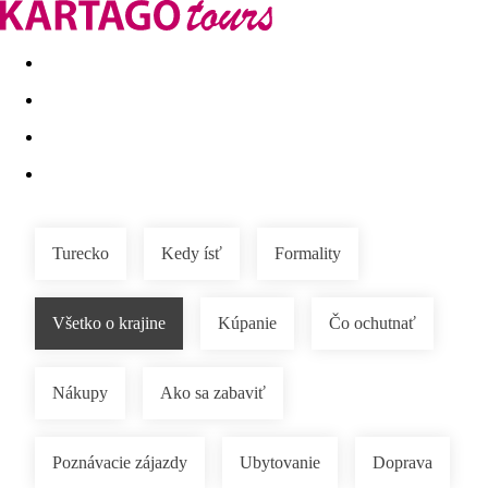
Last minute
Dovolenkové kluby
First minute - Leto 2026
Turecko
Kedy ísť
Formality
Všetko o krajine
Kúpanie
Čo ochutnať
Nákupy
Ako sa zabaviť
Poznávacie zájazdy
Ubytovanie
Doprava