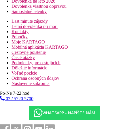
Dovolenka na leto 2026
Dovolenka vlastnou dopravou
Samostatné letenky
Last minute zájazdy
Letná dovolenka pri mori
Kontakty
Pobočky
Moje KARTAGO
Mobilná aplikácia KARTAGO
Cestovné poistenie
Časté otázky
Podmienky pre cestujúcich
Dôležité informácie
Voľné pozície
Ochrana osobných údajov
Nastavenie súkromia
Po-Ne 7-22 hod.
02 / 5720 5700
WHATSAPP - NAPÍŠTE NÁM