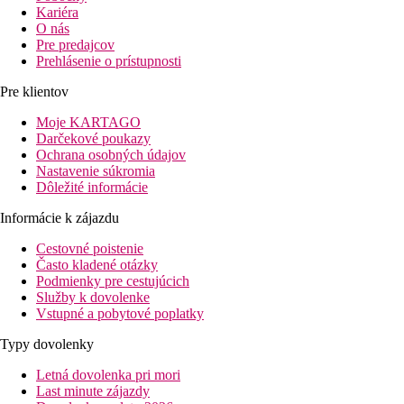
Kariéra
O nás
Pre predajcov
Prehlásenie o prístupnosti
Pre klientov
Moje KARTAGO
Darčekové poukazy
Ochrana osobných údajov
Nastavenie súkromia
Dôležité informácie
Informácie k zájazdu
Cestovné poistenie
Často kladené otázky
Podmienky pre cestujúcich
Služby k dovolenke
Vstupné a pobytové poplatky
Typy dovolenky
Letná dovolenka pri mori
Last minute zájazdy