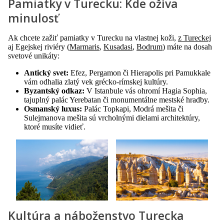
Pamiatky v Turecku: Kde ožíva
minulosť
Ak chcete zažiť pamiatky v Turecku na vlastnej koži,
z Tureckej
aj Egejskej riviéry (
Marmaris
,
Kusadasi
,
Bodrum
) máte na dosah
svetové unikáty:
Antický svet:
Efez, Pergamon či Hierapolis pri Pamukkale
vám odhalia zlatý vek grécko-rímskej kultúry.
Byzantský odkaz:
V Istanbule vás ohromí Hagia Sophia,
tajuplný palác Yerebatan či monumentálne mestské hradby.
Osmanský luxus:
Palác Topkapi, Modrá mešita či
Sulejmanova mešita sú vrcholnými dielami architektúry,
ktoré musíte vidieť.
Kultúra a náboženstvo Turecka