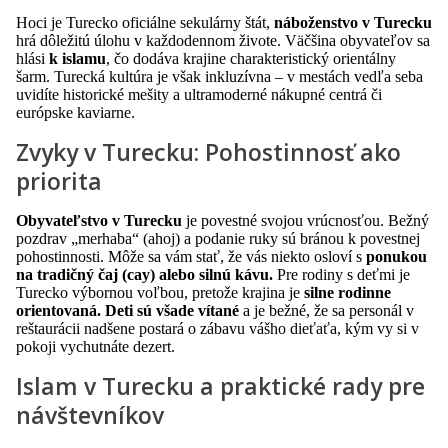
Hoci je Turecko oficiálne sekulárny štát,
náboženstvo v Turecku
hrá dôležitú úlohu v každodennom živote. Väčšina obyvateľov sa
hlási
k islamu
, čo dodáva krajine charakteristický orientálny
šarm. Turecká kultúra je však inkluzívna – v mestách vedľa seba
uvidíte historické mešity a ultramoderné nákupné centrá či
európske kaviarne.
Zvyky v Turecku: Pohostinnosť ako
priorita
Obyvateľstvo v Turecku
je povestné svojou vrúcnosťou. Bežný
pozdrav „merhaba“ (ahoj) a podanie ruky sú bránou k povestnej
pohostinnosti. Môže sa vám stať, že vás niekto osloví s
ponukou
na tradičný čaj (
cay
) alebo silnú kávu.
Pre rodiny s deťmi je
Turecko výbornou voľbou, pretože krajina je
silne rodinne
orientovaná. Deti sú všade vítané
a je bežné, že sa personál v
reštaurácii nadšene postará o zábavu vášho dieťaťa, kým vy si v
pokoji vychutnáte dezert.
Islam v Turecku a praktické rady pre
návštevníkov