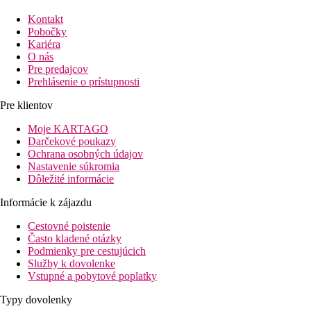
Kontakt
Pobočky
Kariéra
O nás
Pre predajcov
Prehlásenie o prístupnosti
Pre klientov
Moje KARTAGO
Darčekové poukazy
Ochrana osobných údajov
Nastavenie súkromia
Dôležité informácie
Informácie k zájazdu
Cestovné poistenie
Často kladené otázky
Podmienky pre cestujúcich
Služby k dovolenke
Vstupné a pobytové poplatky
Typy dovolenky