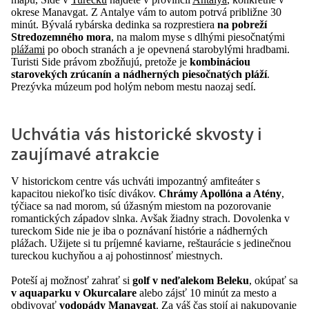
okrese Manavgat. Z Antalye vám to autom potrvá približne 30
minút. Bývalá rybárska dedinka sa rozprestiera
na pobreží
Stredozemného mora
, na malom myse s dlhými piesočnatými
plážami
po oboch stranách a je opevnená starobylými hradbami.
Turisti Side právom zbožňujú, pretože je
kombináciou
starovekých zrúcanín a nádherných piesočnatých pláží
.
Prezývka múzeum pod holým nebom mestu naozaj sedí.
Uchvátia vás historické skvosty i
zaujímavé atrakcie
V historickom centre vás uchváti impozantný amfiteáter s
kapacitou niekoľko tisíc divákov.
Chrámy Apollóna a Atény
,
týčiace sa nad morom, sú úžasným miestom na pozorovanie
romantických západov slnka. Avšak žiadny strach. Dovolenka v
tureckom Side nie je iba o poznávaní histórie a nádherných
plážach. Užijete si tu príjemné kaviarne, reštaurácie s jedinečnou
tureckou kuchyňou a aj pohostinnosť miestnych.
Poteší aj možnosť zahrať si
golf v neďalekom Beleku
, okúpať sa
v aquaparku v Okurcalare
alebo zájsť 10 minút za mesto a
obdivovať
vodopády Manavgat
. Za váš čas stojí aj nakupovanie