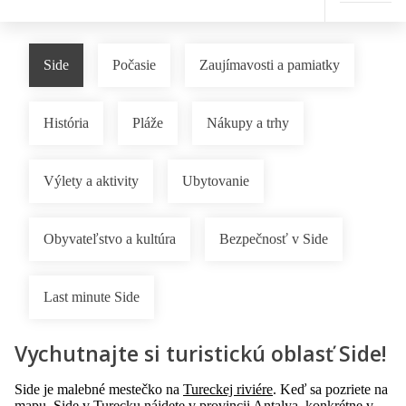
Side
Počasie
Zaujímavosti a pamiatky
História
Pláže
Nákupy a trhy
Výlety a aktivity
Ubytovanie
Obyvateľstvo a kultúra
Bezpečnosť v Side
Last minute Side
Vychutnajte si turistickú oblasť Side!
Side je malebné mestečko na
Tureckej riviére
. Keď sa pozriete na
mapu, Side v
Turecku
nájdete v provincii
Antalya
, konkrétne v