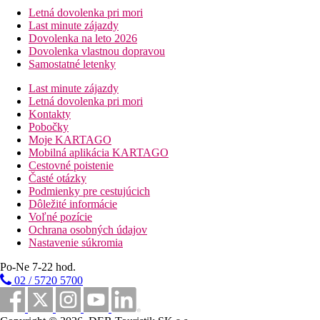
Letná dovolenka pri mori
Last minute zájazdy
Dovolenka na leto 2026
Dovolenka vlastnou dopravou
Samostatné letenky
Last minute zájazdy
Letná dovolenka pri mori
Kontakty
Pobočky
Moje KARTAGO
Mobilná aplikácia KARTAGO
Cestovné poistenie
Časté otázky
Podmienky pre cestujúcich
Dôležité informácie
Voľné pozície
Ochrana osobných údajov
Nastavenie súkromia
Po-Ne 7-22 hod.
02 / 5720 5700