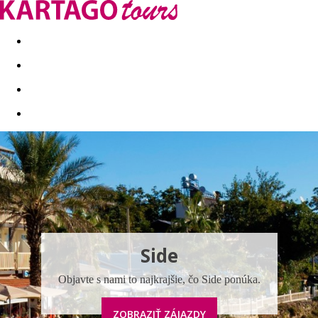
Last minute
Dovolenkové kluby
First minute - Leto 2026
Side
Objavte s nami to najkrajšie, čo Side ponúka.
ZOBRAZIŤ ZÁJAZDY