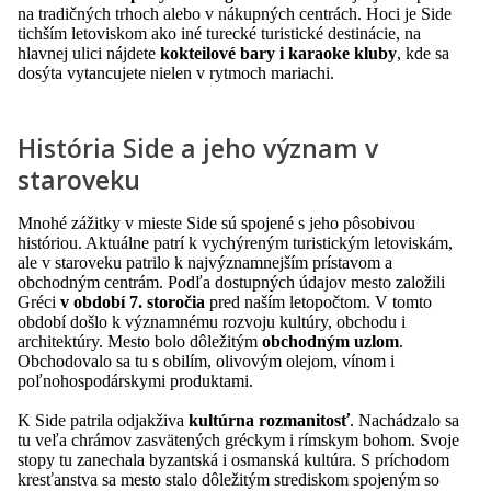
na tradičných trhoch alebo v nákupných centrách. Hoci je Side
tichším letoviskom ako iné turecké turistické destinácie, na
hlavnej ulici nájdete
kokteilové bary i karaoke kluby
, kde sa
dosýta vytancujete nielen v rytmoch mariachi.
História Side a jeho význam v
staroveku
Mnohé zážitky v mieste Side sú spojené s jeho pôsobivou
históriou. Aktuálne patrí k vychýreným turistickým letoviskám,
ale v staroveku patrilo k najvýznamnejším prístavom a
obchodným centrám. Podľa dostupných údajov mesto založili
Gréci
v období 7. storočia
pred naším letopočtom. V tomto
období došlo k významnému rozvoju kultúry, obchodu i
architektúry. Mesto bolo dôležitým
obchodným uzlom
.
Obchodovalo sa tu s obilím, olivovým olejom, vínom i
poľnohospodárskymi produktami.
K Side patrila odjakživa
kultúrna rozmanitosť
. Nachádzalo sa
tu veľa chrámov zasvätených gréckym i rímskym bohom. Svoje
stopy tu zanechala byzantská i osmanská kultúra. S príchodom
kresťanstva sa mesto stalo dôležitým strediskom spojeným so