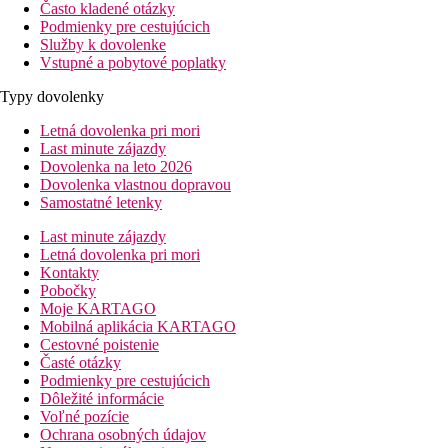
Často kladené otázky
Podmienky pre cestujúcich
Služby k dovolenke
Vstupné a pobytové poplatky
Typy dovolenky
Letná dovolenka pri mori
Last minute zájazdy
Dovolenka na leto 2026
Dovolenka vlastnou dopravou
Samostatné letenky
Last minute zájazdy
Letná dovolenka pri mori
Kontakty
Pobočky
Moje KARTAGO
Mobilná aplikácia KARTAGO
Cestovné poistenie
Časté otázky
Podmienky pre cestujúcich
Dôležité informácie
Voľné pozície
Ochrana osobných údajov