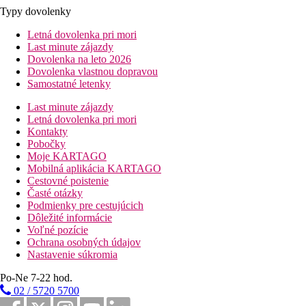
Typy dovolenky
Letná dovolenka pri mori
Last minute zájazdy
Dovolenka na leto 2026
Dovolenka vlastnou dopravou
Samostatné letenky
Last minute zájazdy
Letná dovolenka pri mori
Kontakty
Pobočky
Moje KARTAGO
Mobilná aplikácia KARTAGO
Cestovné poistenie
Časté otázky
Podmienky pre cestujúcich
Dôležité informácie
Voľné pozície
Ochrana osobných údajov
Nastavenie súkromia
Po-Ne 7-22 hod.
02 / 5720 5700