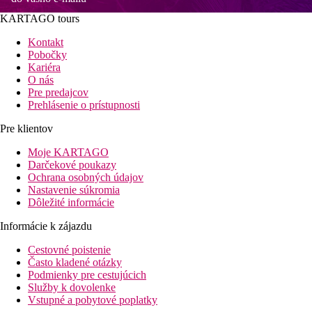
KARTAGO tours
Kontakt
Pobočky
Kariéra
O nás
Pre predajcov
Prehlásenie o prístupnosti
Pre klientov
Moje KARTAGO
Darčekové poukazy
Ochrana osobných údajov
Nastavenie súkromia
Dôležité informácie
Informácie k zájazdu
Cestovné poistenie
Často kladené otázky
Podmienky pre cestujúcich
Služby k dovolenke
Vstupné a pobytové poplatky