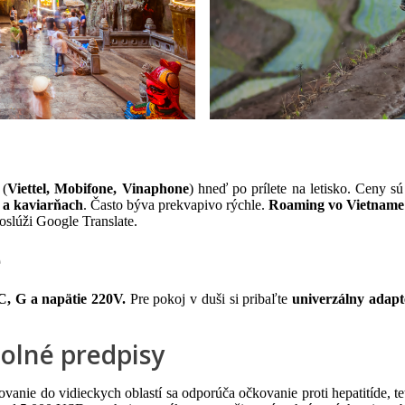
 (
Viettel, Mobifone, Vinaphone
) hneď po prílete na letisko. Ceny s
 a kaviarňach
. Často býva prekvapivo rýchle.
Roaming vo Vietname
oslúži Google Translate.
e
C, G a napätie 220V.
Pre pokoj v duši si pribaľte
univerzálny adapt
colné predpisy
anie do vidieckych oblastí sa odporúča očkovanie proti hepatitíde, tet