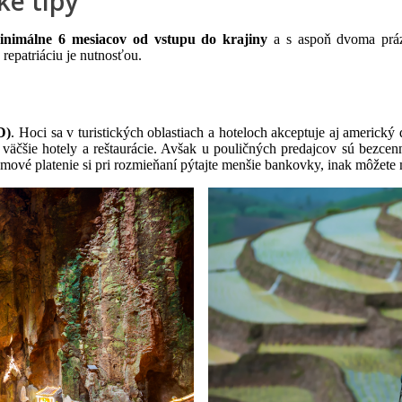
ké tipy
inimálne 6 mesiacov od vstupu do krajiny
a s aspoň dvoma prázd
repatriáciu je nutnosťou.
D)
. Hoci sa v turistických oblastiach a hoteloch akceptuje aj americký 
ú väčšie hotely a reštaurácie. Avšak u pouličných predajcov sú bezce
émové platenie si pri rozmieňaní pýtajte menšie bankovky, inak môže