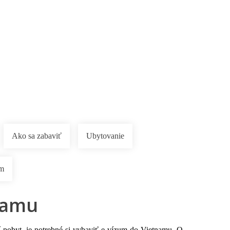
Ako sa zabaviť
Ubytovanie
am
namu
í pobyt, je potrebné si vybaviť e-vízum do
Vietnamu
. O