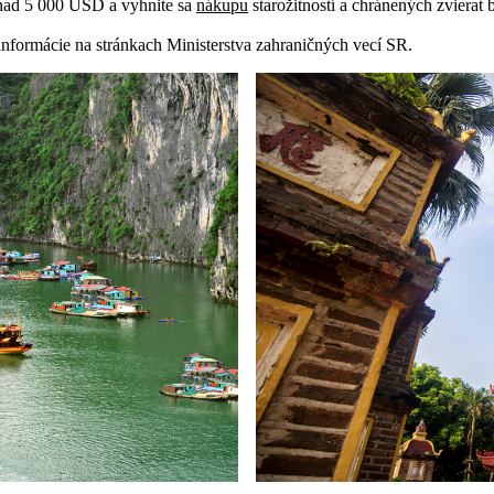
nad 5 000 USD a vyhnite sa
nákupu
starožitností a chránených zvierat
informácie na stránkach Ministerstva zahraničných vecí SR.