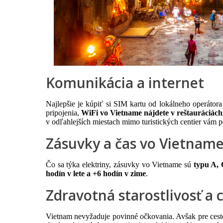
Komunikácia a internet
Najlepšie je kúpiť si SIM kartu od lokálneho operátora
pripojenia,
WiFi vo Vietname nájdete v reštauráciách
v odľahlejších miestach mimo turistických centier vám p
Zásuvky a čas vo Vietnam
Čo sa týka elektriny, zásuvky vo Vietname sú
typu A, 
hodín v lete a +6 hodín v zime
.
Zdravotná starostlivosť a 
Vietnam nevyžaduje povinné očkovania. Avšak pre cestov