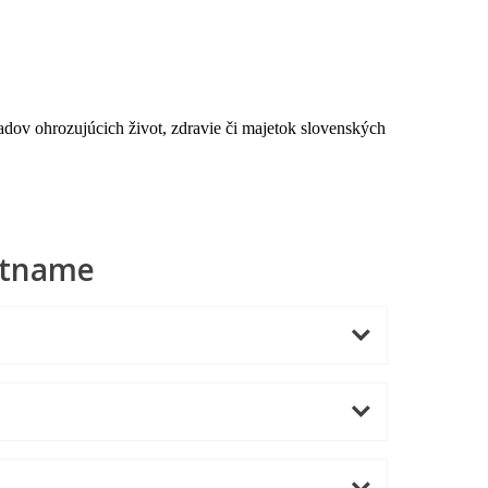
adov ohrozujúcich život, zdravie či majetok slovenských
ietname