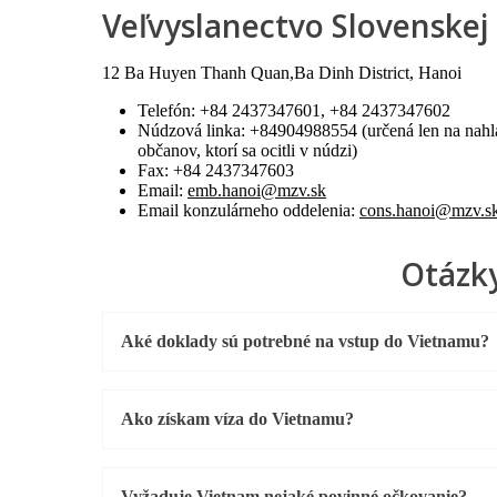
Veľvyslanectvo Slovenskej
12 Ba Huyen Thanh Quan,Ba Dinh District, Hanoi
Telefón: +84 2437347601, +84 2437347602
Núdzová linka: +84904988554 (určená len na nahláse
občanov, ktorí sa ocitli v núdzi)
Fax: +84 2437347603
Email:
emb.hanoi@mzv.sk
Email konzulárneho oddelenia:
cons.hanoi@mzv.s
Otázky
Aké doklady sú potrebné na vstup do Vietnamu?
Ako získam víza do Vietnamu?
Vyžaduje Vietnam nejaké povinné očkovanie?