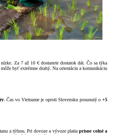
ú nízke. Za 7 až 10 € dostanete dostatok dát. Čo sa týka
môže byť extrémne drahý. Na orientáciu a komunikáciu
ér
. Čas vo Vietname je oproti Slovensku posunutý o
+5
anu a týfusu. Pri dovoze a vývoze platia
prísne colné a