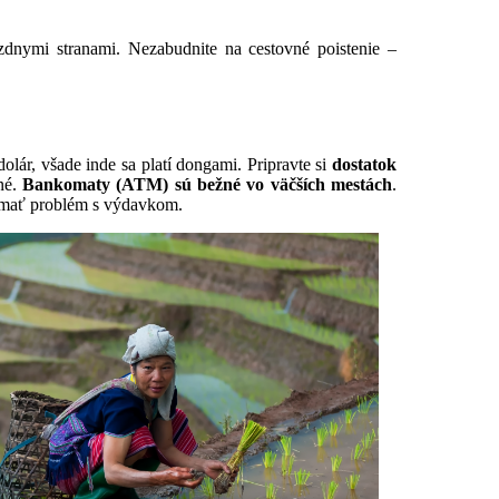
nymi stranami. Nezabudnite na cestovné poistenie –
dolár, všade inde sa platí dongami. Pripravte si
dostatok
nné.
Bankomaty (ATM) sú bežné vo väčších mestách
.
te mať problém s výdavkom.