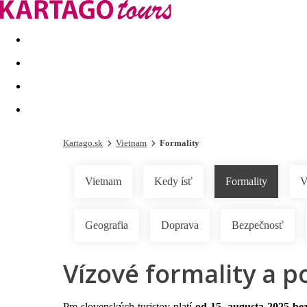
Last minute
Dovolenkové kluby
First minute - Leto 2026
Kartago.sk
Vietnam
Formality
Vietnam
Kedy ísť
Formality
V
Geografia
Doprava
Bezpečnosť
Vízové formality a 
Pre slovenských turistov platí
od 15. augusta 2025 be