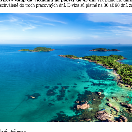
hválené do troch pracovných dní. E-víza sú platné na 30 až 90 dní, zále