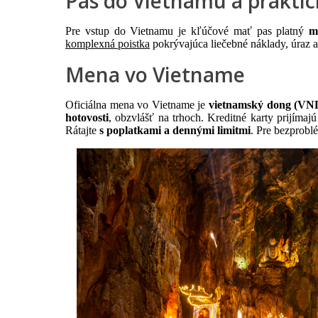
Pas do Vietnamu a praktic
Pre vstup do Vietnamu je kľúčové mať pas platný
m
komplexná poistka
pokrývajúca liečebné náklady, úraz a 
Mena vo Vietname
Oficiálna mena vo Vietname je
vietnamský dong (VN
hotovosti
, obzvlášť na trhoch. Kreditné karty prijímaj
Rátajte
s poplatkami a dennými limitmi
. Pre bezprobl