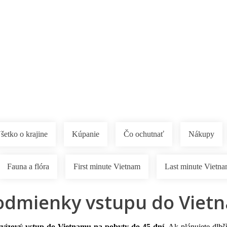
Pobočky
Časté otázky
Destinácie
Služby
šetko o krajine
Kúpanie
Čo ochutnať
Nákupy
Fauna a flóra
First minute Vietnam
Last minute Vietn
podmienky vstupu do Viet
zvízový vstup do Vietnamu na pobyty do 45 dní
. Ak plánujete dlhš