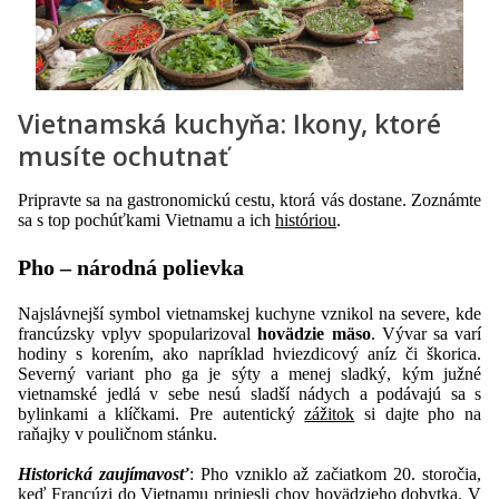
Vietnamská kuchyňa: Ikony, ktoré
musíte ochutnať
Pripravte sa na gastronomickú cestu, ktorá vás dostane. Zoznámte
sa s top pochúťkami Vietnamu a ich
históriou
.
Pho – národná polievka
Najslávnejší symbol vietnamskej kuchyne vznikol na severe, kde
francúzsky vplyv spopularizoval
hovädzie mäso
. Vývar sa varí
hodiny s korením, ako napríklad hviezdicový aníz či škorica.
Severný variant pho ga je sýty a menej sladký, kým južné
vietnamské jedlá v sebe nesú sladší nádych a podávajú sa s
bylinkami a klíčkami. Pre autentický
zážitok
si dajte pho na
raňajky v pouličnom stánku.
Historická zaujímavosť
: Pho vzniklo až začiatkom 20. storočia,
keď Francúzi do Vietnamu priniesli chov hovädzieho dobytka. V