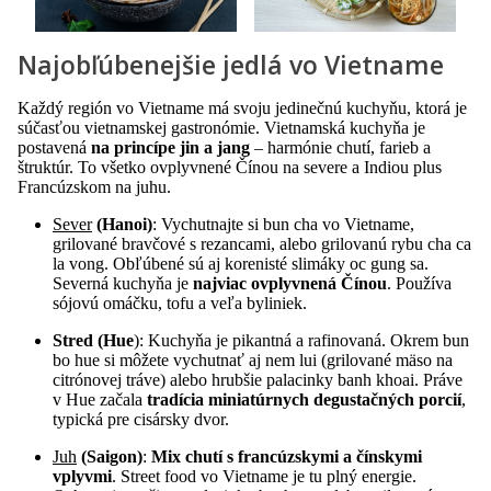
Najobľúbenejšie jedlá vo Vietname
Každý región vo Vietname má svoju jedinečnú kuchyňu, ktorá je
súčasťou vietnamskej gastronómie. Vietnamská kuchyňa je
postavená
na princípe jin a jang
– harmónie chutí, farieb a
štruktúr. To všetko ovplyvnené Čínou na severe a Indiou plus
Francúzskom na juhu.
Sever
(Hanoi)
: Vychutnajte si bun cha vo Vietname,
grilované bravčové s rezancami, alebo grilovanú rybu cha ca
la vong. Obľúbené sú aj korenisté slimáky oc gung sa.
Severná kuchyňa je
najviac ovplyvnená Čínou
. Používa
sójovú omáčku, tofu a veľa byliniek.
Stred (Hue
): Kuchyňa je pikantná a rafinovaná. Okrem bun
bo hue si môžete vychutnať aj nem lui (grilované mäso na
citrónovej tráve) alebo hrubšie palacinky banh khoai. Práve
v Hue začala
tradícia miniatúrnych degustačných porcií
,
typická pre cisársky dvor.
Juh
(Saigon)
:
Mix chutí s francúzskymi a čínskymi
vplyvmi
. Street food vo Vietname je tu plný energie.