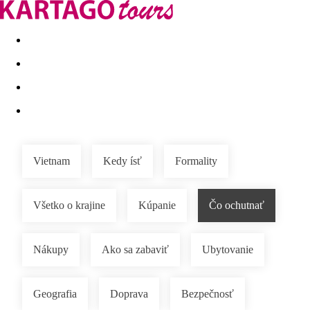
Last minute
Dovolenkové kluby
First minute - Leto 2026
Vietnam
Kedy ísť
Formality
Všetko o krajine
Kúpanie
Čo ochutnať
Nákupy
Ako sa zabaviť
Ubytovanie
Geografia
Doprava
Bezpečnosť