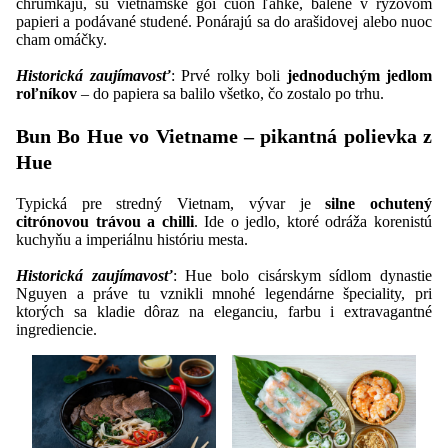
chrumkajú, sú vietnamské goi cuon ľahké, balené v ryžovom
papieri a podávané studené. Ponárajú sa do arašidovej alebo nuoc
cham omáčky.
Historická zaujímavosť
: Prvé rolky boli
jednoduchým jedlom
roľníkov
– do papiera sa balilo všetko, čo zostalo po trhu.
Bun Bo Hue vo Vietname – pikantná polievka z
Hue
Typická pre stredný Vietnam, vývar je
silne ochutený
citrónovou trávou a chilli
. Ide o jedlo, ktoré odráža korenistú
kuchyňu a imperiálnu históriu mesta.
Historická zaujímavosť
: Hue bolo cisárskym sídlom dynastie
Nguyen a práve tu vznikli mnohé legendárne špeciality, pri
ktorých sa kladie dôraz na eleganciu, farbu i extravagantné
ingrediencie.