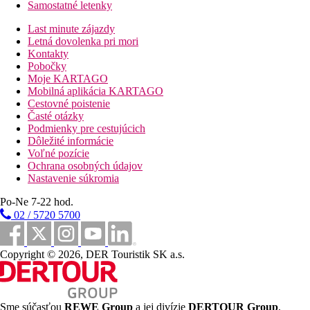
Samostatné letenky
Last minute zájazdy
Letná dovolenka pri mori
Kontakty
Pobočky
Moje KARTAGO
Mobilná aplikácia KARTAGO
Cestovné poistenie
Časté otázky
Podmienky pre cestujúcich
Dôležité informácie
Voľné pozície
Ochrana osobných údajov
Nastavenie súkromia
Po-Ne 7-22 hod.
02 / 5720 5700
Copyright © 2026, DER Touristik SK a.s.
Sme súčasťou
REWE Group
a jej divízie
DERTOUR Group
,