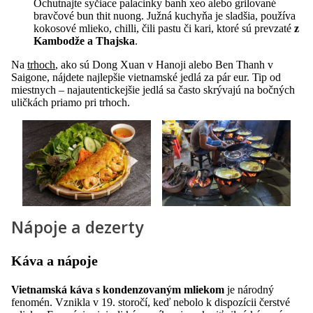
Ochutnajte syčiace palacinky banh xeo alebo grilované
bravčové bun thit nuong. Južná kuchyňa je sladšia, používa
kokosové mlieko, chilli, čili pastu či kari, ktoré sú prevzaté
z
Kambodže a Thajska
.
Na
trhoch
, ako sú Dong Xuan v Hanoji alebo Ben Thanh v
Saigone, nájdete najlepšie vietnamské jedlá za pár eur. Tip od
miestnych – najautentickejšie jedlá sa často skrývajú na bočných
uličkách priamo pri trhoch.
Nápoje a dezerty
Káva a nápoje
Vietnamská káva s kondenzovaným mliekom
je národný
fenomén. Vznikla v 19. storočí, keď nebolo k dispozícii čerstvé