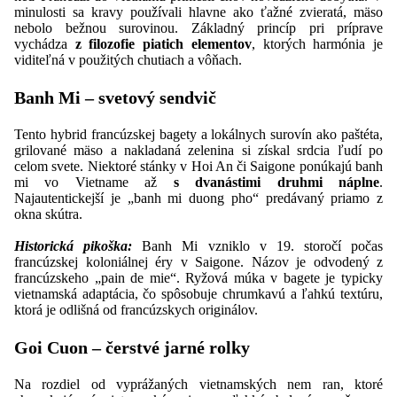
minulosti sa kravy používali hlavne ako ťažné zvieratá, mäso
nebolo bežnou surovinou. Základný princíp pri príprave
vychádza
z filozofie piatich elementov
, ktorých harmónia je
viditeľná v použitých chutiach a vôňach.
Banh Mi – svetový sendvič
Tento hybrid francúzskej bagety a lokálnych surovín ako paštéta,
grilované mäso a nakladaná zelenina si získal srdcia ľudí po
celom svete. Niektoré stánky v Hoi An či Saigone ponúkajú banh
mi vo Vietname až
s dvanástimi druhmi náplne
.
Najautentickejší je „banh mi duong pho“ predávaný priamo z
okna skútra.
Historická pikoška:
Banh Mi vzniklo v 19. storočí počas
francúzskej koloniálnej éry v Saigone. Názov je odvodený z
francúzskeho „pain de mie“. Ryžová múka v bagete je typicky
vietnamská adaptácia, čo spôsobuje chrumkavú a ľahkú textúru,
ktorá je odlišná od francúzskych originálov.
Goi Cuon – čerstvé jarné rolky
Na rozdiel od vyprážaných vietnamských nem ran, ktoré