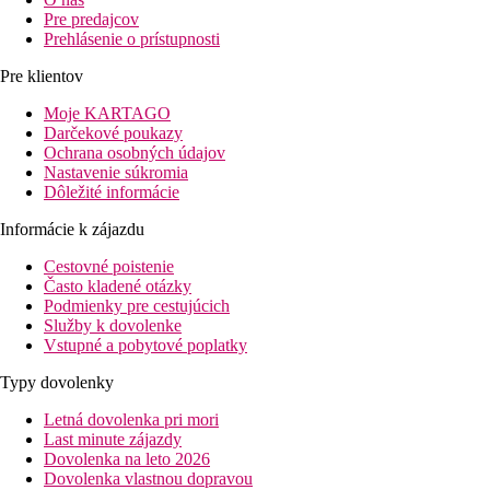
Pre predajcov
Prehlásenie o prístupnosti
Pre klientov
Moje KARTAGO
Darčekové poukazy
Ochrana osobných údajov
Nastavenie súkromia
Dôležité informácie
Informácie k zájazdu
Cestovné poistenie
Často kladené otázky
Podmienky pre cestujúcich
Služby k dovolenke
Vstupné a pobytové poplatky
Typy dovolenky
Letná dovolenka pri mori
Last minute zájazdy
Dovolenka na leto 2026
Dovolenka vlastnou dopravou