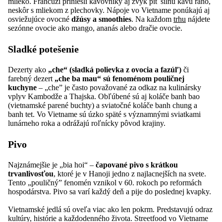
mlieko. Francúzi priniesli kávovníky aj zvyk piť silnú kávu ráno,
neskôr s mliekom z plechovky. Nápoje vo Vietname ponúkajú aj
osviežujúce ovocné
džúsy a smoothies
. Na každom
trhu
nájdete
sezónne ovocie ako mango, ananás alebo dračie ovocie.
Sladké potešenie
Dezerty ako
„che“ (sladká polievka z ovocia a fazúľ)
či
farebný dezert
„che ba mau“ sú fenoménom pouličnej
kuchyne
– „che” je často považované za odkaz na kulinársky
vplyv Kambodže a Thajska. Obľúbené sú aj koláče banh bao
(vietnamské parené buchty) a sviatočné koláče banh chung a
banh tet. Vo Vietname sú úzko späté s významnými sviatkami
lunárneho roka a odrážajú roľnícky pôvod krajiny.
Pivo
Najznámejšie je „bia hoi“ –
čapované pivo s krátkou
trvanlivosťou
, ktoré je v Hanoji jedno z najlacnejších na svete.
Tento „pouličný” fenomén vznikol v 60. rokoch po reformách
hospodárstva. Pivo sa varí každý deň a pije do poslednej kvapky.
Vietnamské jedlá sú oveľa viac ako len pokrm. Predstavujú odraz
kultúry, histórie a každodenného života. Streetfood vo Vietname