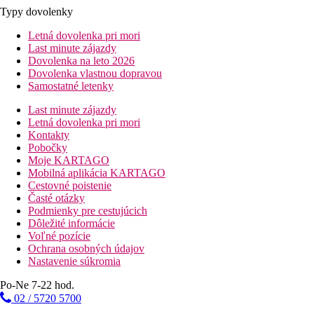
Typy dovolenky
Letná dovolenka pri mori
Last minute zájazdy
Dovolenka na leto 2026
Dovolenka vlastnou dopravou
Samostatné letenky
Last minute zájazdy
Letná dovolenka pri mori
Kontakty
Pobočky
Moje KARTAGO
Mobilná aplikácia KARTAGO
Cestovné poistenie
Časté otázky
Podmienky pre cestujúcich
Dôležité informácie
Voľné pozície
Ochrana osobných údajov
Nastavenie súkromia
Po-Ne 7-22 hod.
02 / 5720 5700