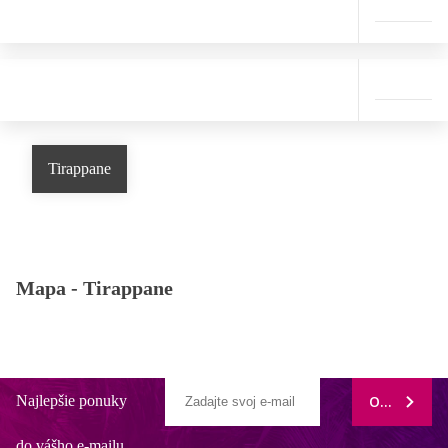
Tirappane
Mapa -
Tirappane
Najlepšie ponuky
ODOBERAŤ
do vášho e-mailu