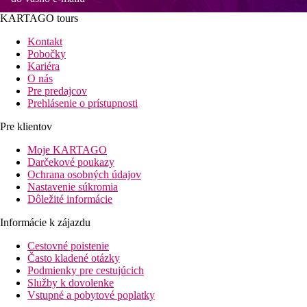
KARTAGO tours
Kontakt
Pobočky
Kariéra
O nás
Pre predajcov
Prehlásenie o prístupnosti
Pre klientov
Moje KARTAGO
Darčekové poukazy
Ochrana osobných údajov
Nastavenie súkromia
Dôležité informácie
Informácie k zájazdu
Cestovné poistenie
Často kladené otázky
Podmienky pre cestujúcich
Služby k dovolenke
Vstupné a pobytové poplatky