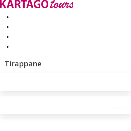
Last minute
Dovolenkové kluby
First minute - Leto 2026
Tirappane