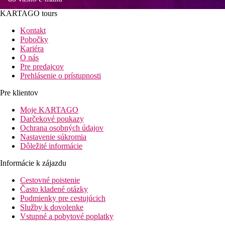
KARTAGO tours
Kontakt
Pobočky
Kariéra
O nás
Pre predajcov
Prehlásenie o prístupnosti
Pre klientov
Moje KARTAGO
Darčekové poukazy
Ochrana osobných údajov
Nastavenie súkromia
Dôležité informácie
Informácie k zájazdu
Cestovné poistenie
Často kladené otázky
Podmienky pre cestujúcich
Služby k dovolenke
Vstupné a pobytové poplatky