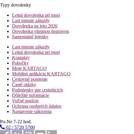
Typy dovolenky
Letná dovolenka pri mori
Last minute zájazdy
Dovolenka na leto 2026
Dovolenka vlastnou dopravou
Samostatné letenky
Last minute zájazdy
Letná dovolenka pri mori
Kontakty
Pobočky
Moje KARTAGO
Mobilná aplikácia KARTAGO
Cestovné poistenie
Časté otázky
Podmienky pre cestujúcich
Dôležité informácie
Voľné pozície
Ochrana osobných údajov
Nastavenie súkromia
Po-Ne 7-22 hod.
02 / 5720 5700