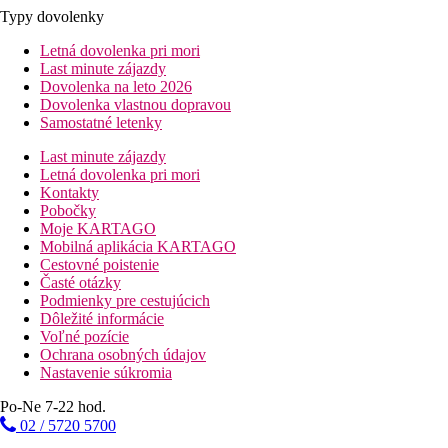
Typy dovolenky
Letná dovolenka pri mori
Last minute zájazdy
Dovolenka na leto 2026
Dovolenka vlastnou dopravou
Samostatné letenky
Last minute zájazdy
Letná dovolenka pri mori
Kontakty
Pobočky
Moje KARTAGO
Mobilná aplikácia KARTAGO
Cestovné poistenie
Časté otázky
Podmienky pre cestujúcich
Dôležité informácie
Voľné pozície
Ochrana osobných údajov
Nastavenie súkromia
Po-Ne 7-22 hod.
02 / 5720 5700