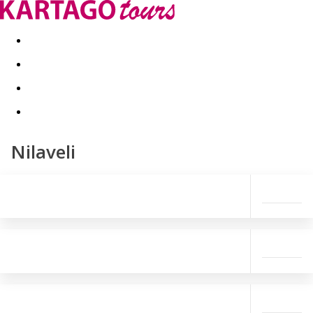
Last minute
Dovolenkové kluby
First minute - Leto 2026
Nilaveli