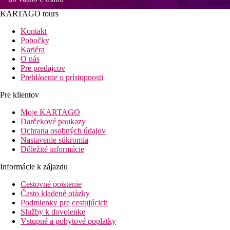
KARTAGO tours
Kontakt
Pobočky
Kariéra
O nás
Pre predajcov
Prehlásenie o prístupnosti
Pre klientov
Moje KARTAGO
Darčekové poukazy
Ochrana osobných údajov
Nastavenie súkromia
Dôležité informácie
Informácie k zájazdu
Cestovné poistenie
Často kladené otázky
Podmienky pre cestujúcich
Služby k dovolenke
Vstupné a pobytové poplatky