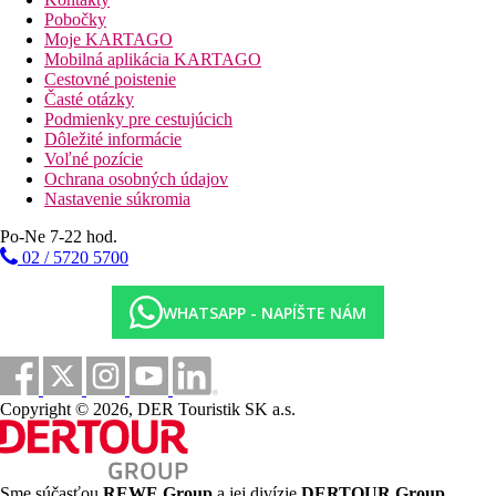
zmenáreň. O blaho hostí sa starajú 4 reštaurácie. Wi-Fi je
Pobočky
hotelovým hosťom k dispozícii zadarmo. Ďalej má hotel
Moje KARTAGO
konferenčný priestor. Pohybovo obmedzeným hosťom ponúka
Mobilná aplikácia KARTAGO
ubytovanie bezbariérový výťah a vstup. Izbový servis, služba
Cestovné poistenie
prania bielizne a služba žehlenia bielizne sú za poplatok.
Časté otázky
Podmienky pre cestujúcich
Bazén:
Dôležité informácie
K vonkajšiemu vybaveniu hotela s akvaparkom patria 3 bazény
Voľné pozície
so sladkou vodou a samostatný detský bazénik. Tu sú k
Ochrana osobných údajov
dispozícii lehátka a slnečníky (zdarma). V bare pri bazéne sú k
Nastavenie súkromia
dispozícii osviežujúce nápoje. (otvorené od 16:00 - 18:00).
Po-Ne 7-22 hod.
Stravovanie:
02 / 5720 5700
Raňajky (06:30 - 10:30 hod.) formou bufetu. Polpenzia: vrátane
raňajok a obed alebo večera. Polpenzia plus vrátane raňajok.
Plná penzia zahŕňa raňajky, obedy a večere. Raňajky, obedy a
WHATSAPP - NAPÍŠTE NÁM
večere iba vo vybraných reštauráciách. Plnopenzia Plus zahŕňa:
raňajky, obedy a večere. Raňajky, obedy a večere iba vo
vybraných reštauráciách.
Šport/ voľný čas:
Copyright © 2026, DER Touristik SK a.s.
Športová a voľnočasová ponuka: tenis (za poplatok, vzdialený
cca 1 km) a fitness. Vo vzdialenosti cca 1 km sú ponúkané
vodné športy ako napr. vodný skúter a vodné lyže (čiastočne od
miestnych poskytovateľov). Golfové ihrisko sa nachádza 17 km
Sme súčasťou
REWE Group
a jej divízie
DERTOUR Group
,