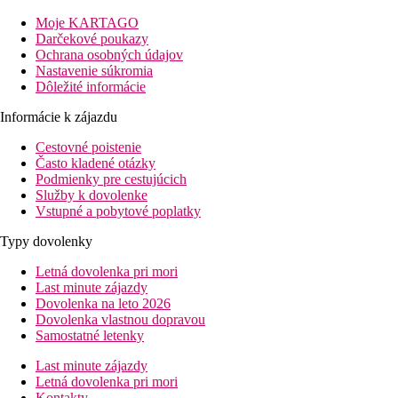
najmodernejšie fitnescentrum.
Moje KARTAGO
Darčekové poukazy
Vzdialenosť
Ochrana osobných údajov
pláž: 0 m
Nastavenie súkromia
letisko:
Dôležité informácie
Letisko Dubaj (DXB): 40 km
Letisko Dubaj Al Maktúm (DWC) 50 km
Informácie k zájazdu
Letisko Ras Al Khaimah 135 km
Letisko Abú Zabí 105 km
Cestovné poistenie
Centrá: 25 km
Často kladené otázky
Podmienky pre cestujúcich
Popis izby
Služby k dovolenke
Dvojlôžková izba, Deluxe, výhľad na more:
Vstupné a pobytové poplatky
telefón
TV/satelit
Typy dovolenky
trezor
kúpeľňa/WC (sušič vlasov)
Letná dovolenka pri mori
wifi
Last minute zájazdy
minibar
Dovolenka na leto 2026
27m2
Dovolenka vlastnou dopravou
výhľad na more
Samostatné letenky
Ďalšie typy izieb (ak nie je uvedené inak, všetky izby majú
Last minute zájazdy
vyššie uvedené vybavenie)
Letná dovolenka pri mori
Dvojlôžková izba, Deluxe, výhľad na more/palmu,
Kontakty