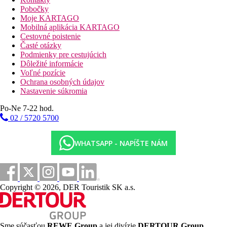
posteľ s manželskou posteľou King:
výhľad na more a
Pobočky
palmu, posteľ s manželskou posteľou King
Moje KARTAGO
Dvojlôžková izba, Deluxe, výhľad na more/palmu,
Mobilná aplikácia KARTAGO
oddelené postele:
výhľad na more a palmu, dve oddelené
Cestovné poistenie
postele
Časté otázky
Jednospálňová suita, dolné poschodie:
84-88m2,
Podmienky pre cestujúcich
kuchynský kút, oddelená spálňa od obývacej časti, balkón
Dôležité informácie
Jednospálňová suita, výhľad na more:
84-88m2,
Voľné pozície
kuchynský kút, spálňa oddelená od obývacej časti,
Ochrana osobných údajov
výhľad na more, balkón
Nastavenie súkromia
Jednospálňová suita, výhľad na more/palmy:
84-
88m2, kuchynský kút, oddelená spálňa od obývacej časti,
Po-Ne 7-22 hod.
výhľad na more a palmy, balkón
02 / 5720 5700
Apartmán s dvoma spálňami, výhľad na more:
127-
165m2, 2 spálne s manželskými posteľami, oddelená
WHATSAPP - NAPÍŠTE NÁM
obývacia časť, kuchynský kút, balkón, výhľad na more
Prístelka je vo forme rozkladacej pohovky
Popis hotelu
132 izieb
Copyright © 2026, DER Touristik SK a.s.
2 nekonečné bazény
detský bazén
detské ihrisko
fitness
SPA
Sme súčasťou
REWE Group
a jej divízie
DERTOUR Group
,