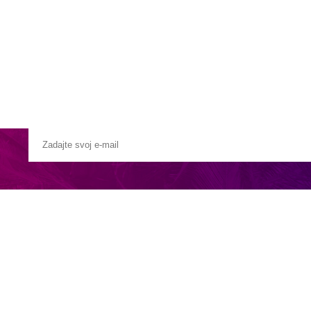
Pobočky
Časté otázky
Destinácie
Služby
lným prístupom k hlavným obchodným a nákupným centrám a atrakciám