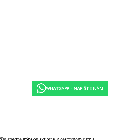
tela
WHATSAPP - NAPÍŠTE NÁM
čšej stredoeurópskej skupiny v cestovnom ruchu.