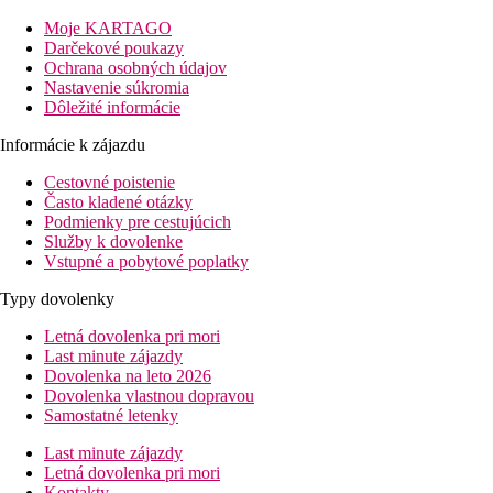
Nákupné možnosti: 3 km (Al Barsha Mall)
Moje KARTAGO
Popis izby
Darčekové poukazy
Dvojlôžková izba, Superior:
Ochrana osobných údajov
kúpeľňa/WC (sušič vlasov)
Nastavenie súkromia
klimatizácia
Dôležité informácie
TV/SAT.
Informácie k zájazdu
minibar za poplatok
trezor
Cestovné poistenie
telefón
Často kladené otázky
Wi-Fi (zdarma)
Podmienky pre cestujúcich
sada na prípravu čaju a kávy
Služby k dovolenke
balená voda na izbe
Vstupné a pobytové poplatky
25-33 m2
výhľad na mesto
Typy dovolenky
jedna posteľ king alebo dve oddelené postele
Letná dovolenka pri mori
Popis hotelu
Last minute zájazdy
vstupná hala s recepciou
Dovolenka na leto 2026
bazén
Dovolenka vlastnou dopravou
bezplatné wifi pripojenie
Samostatné letenky
konferenčné miestnosti
fitness
Last minute zájazdy
hlavná bufetová reštaurácia
Letná dovolenka pri mori
kaviareň
Kontakty