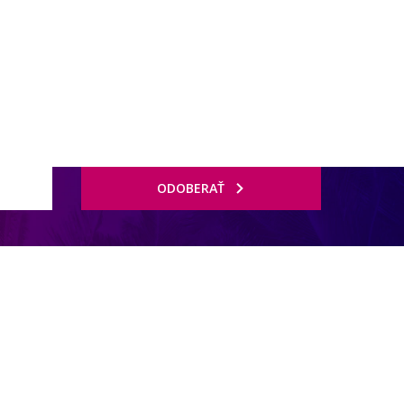
ODOBERAŤ
 pre voľný čas.