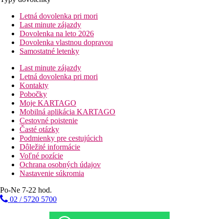
Letná dovolenka pri mori
Last minute zájazdy
Dovolenka na leto 2026
Dovolenka vlastnou dopravou
Samostatné letenky
Last minute zájazdy
Letná dovolenka pri mori
Kontakty
Pobočky
Moje KARTAGO
Mobilná aplikácia KARTAGO
Cestovné poistenie
Časté otázky
Podmienky pre cestujúcich
Dôležité informácie
Voľné pozície
Ochrana osobných údajov
Nastavenie súkromia
Po-Ne 7-22 hod.
02 / 5720 5700