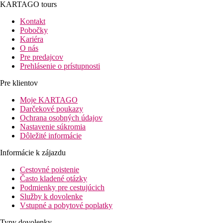
KARTAGO tours
Kontakt
Pobočky
Kariéra
O nás
Pre predajcov
Prehlásenie o prístupnosti
Pre klientov
Moje KARTAGO
Darčekové poukazy
Ochrana osobných údajov
Nastavenie súkromia
Dôležité informácie
Informácie k zájazdu
Cestovné poistenie
Často kladené otázky
Podmienky pre cestujúcich
Služby k dovolenke
Vstupné a pobytové poplatky
Typy dovolenky