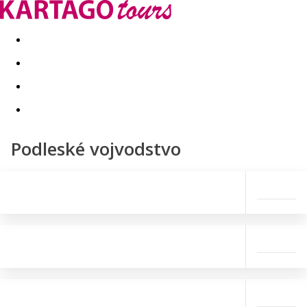
Last minute
Dovolenkové kluby
First minute - Leto 2026
Podleské vojvodstvo