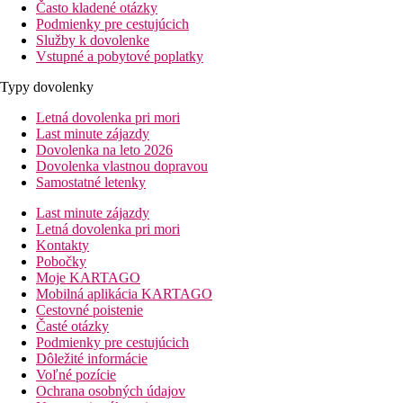
Často kladené otázky
Podmienky pre cestujúcich
Služby k dovolenke
Vstupné a pobytové poplatky
Typy dovolenky
Letná dovolenka pri mori
Last minute zájazdy
Dovolenka na leto 2026
Dovolenka vlastnou dopravou
Samostatné letenky
Last minute zájazdy
Letná dovolenka pri mori
Kontakty
Pobočky
Moje KARTAGO
Mobilná aplikácia KARTAGO
Cestovné poistenie
Časté otázky
Podmienky pre cestujúcich
Dôležité informácie
Voľné pozície
Ochrana osobných údajov