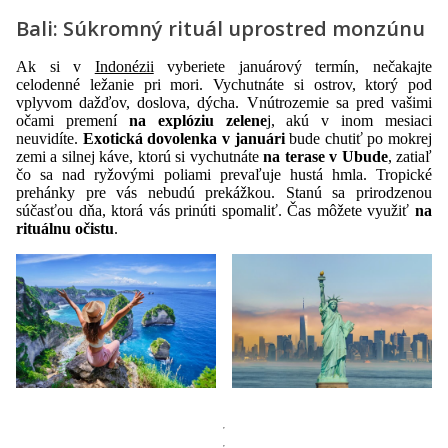
Bali: Súkromný rituál uprostred monzúnu
Ak si v
Indonézii
vyberiete januárový termín, nečakajte
celodenné ležanie pri mori. Vychutnáte si ostrov, ktorý pod
vplyvom dažďov, doslova, dýcha. Vnútrozemie sa pred vašimi
očami premení
na explóziu zelene
j, akú v inom mesiaci
neuvidíte.
Exotická dovolenka v januári
bude chutiť po mokrej
zemi a silnej káve, ktorú si vychutnáte
na terase v Ubude
, zatiaľ
čo sa nad ryžovými poliami prevaľuje hustá hmla. Tropické
prehánky pre vás nebudú prekážkou. Stanú sa prirodzenou
súčasťou dňa, ktorá vás prinúti spomaliť. Čas môžete využiť
na
rituálnu očistu
.