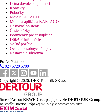
Letná dovolenka pri mori
Kontakty
Pobočky
Moje KARTAGO
Mobilná aplikácia KARTAGO
Cestovné poistenie
Časté otázky
Podmienky pre cestujúcich
Dôležité informácie
Voľné pozície
Ochrana osobných údajov
Nastavenie súkromia
Po-Ne 7-22 hod.
02 / 5720 5700
Copyright © 2026, DER Touristik SK a.s.
Sme súčasťou
REWE Group
a jej divízie
DERTOUR Group
,
najväčšej stredoeurópskej skupiny v cestovnom ruchu.