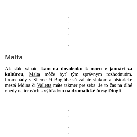
Malta
Ak stále váhate,
kam na dovolenku k moru v januári za
kultúrou
,
Malta
môže byť tým správnym rozhodnutím.
Promenády v
Slieme
či
Bugibbe
sú zaliate slnkom a historické
mestá Mdina či
Valletta
máte takmer pre seba. Je to čas na dlhé
obedy na terasách s výhľadom
na dramatické útesy Dingli
.