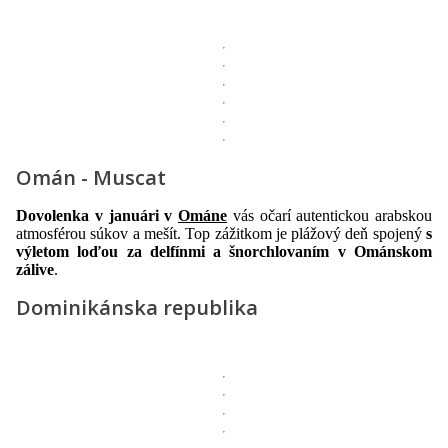
Omán - Muscat
Dovolenka v januári v
Ománe
vás očarí autentickou arabskou
atmosférou súkov a mešít. Top zážitkom je plážový deň spojený
s
výletom loďou za delfínmi a šnorchlovaním v Ománskom
zálive
.
Dominikánska republika