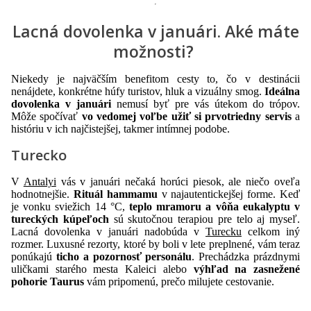
Lacná dovolenka v januári. Aké máte
možnosti?
Niekedy je najväčším benefitom cesty to, čo v destinácii
nenájdete, konkrétne húfy turistov, hluk a vizuálny smog.
Ideálna
dovolenka v januári
nemusí byť pre vás útekom do trópov.
Môže spočívať
vo vedomej voľbe užiť si prvotriedny servis
a
históriu v ich najčistejšej, takmer intímnej podobe.
Turecko
V
Antalyi
vás v januári nečaká horúci piesok, ale niečo oveľa
hodnotnejšie.
Rituál hammamu
v najautentickejšej forme. Keď
je vonku sviežich 14 °C,
teplo mramoru a vôňa eukalyptu v
tureckých kúpeľoch
sú skutočnou terapiou pre telo aj myseľ.
Lacná dovolenka v januári nadobúda v
Turecku
celkom iný
rozmer. Luxusné rezorty, ktoré by boli v lete preplnené, vám teraz
ponúkajú
ticho a pozornosť personálu
. Prechádzka prázdnymi
uličkami starého mesta Kaleici alebo
výhľad na zasnežené
pohorie Taurus
vám pripomenú, prečo milujete cestovanie.