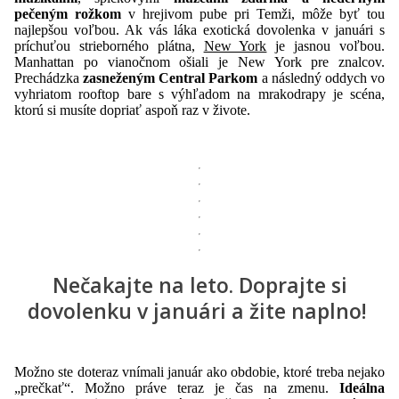
pečeným rožkom
v hrejivom pube pri Temži, môže byť tou
najlepšou voľbou. Ak vás láka exotická dovolenka v januári s
príchuťou strieborného plátna,
New York
je jasnou voľbou.
Manhattan po vianočnom ošiali je New York pre znalcov.
Prechádzka
zasneženým Central Parkom
a následný oddych vo
vyhriatom rooftop bare s výhľadom na mrakodrapy je scéna,
ktorú si musíte dopriať aspoň raz v živote.
Nečakajte na leto. Doprajte si
dovolenku v januári a žite naplno!
Možno ste doteraz vnímali január ako obdobie, ktoré treba nejako
„prečkať“. Možno práve teraz je čas na zmenu.
Ideálna