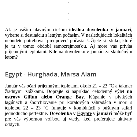
Ak je vaším hlavným cieľom
ideálna dovolenka v januári
,
vyberte si destináciu s letným počasím. V nasledujúcich lokalitách
nebudete potrebovať predpoveď počasia. Užijete si slnko, ktoré
je tu v tomto období samozrejmosťou. Aj more vás privíta
príjemnými teplotami. Kde na dovolenku v januári za skutočným
letom?
Egypt - Hurghada, Marsa Alam
Január vás očarí príjemnými teplotami okolo 21 – 23 °C a takmer
žiadnymi zrážkami. Doprajte si napríklad celodenný výlet
na
ostrovy Giftun alebo Orange Bay
. Kúpanie v plytkých
lagúnach a šnorchlovanie pri koralových záhradách v mori s
teplotou 22 – 23 °C funguje v kombinácii s púštnym safari
jednoducho perfektne.
Dovolenka v
Egypte
v januári
môže byť
pre vás výbornou voľbou aj vtedy, keď preferujete aktívny
oddych.