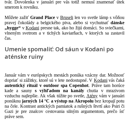
tvár. Dovolenka v januári pre vás totiž nemusí znamenať útek
smerom k rovníku.
Môžete zažiť
Grand Place
v
Bruseli
len vo svetle lámp s vôňou
pravej čokolády a belgického piva, alebo si vychutnať
dánske
„hygge“
v
Kodani
presne tak, ako ho žijú domáci. So sviečkami,
vlneným svetrom a v tichých kaviarňach, v ktorých sa zastavil
čas.
Umenie spomaliť: Od sáun v Kodani po
aténske ruiny
Január vám v európskych mestách ponúka vzácny dar. Možnosť
dopriať si zážitky, ktoré sú v lete nedostupné. V
Kodani
vás čaká
autentický rituál v outdoor spa Copenhot
. Práve tam horúce
kade a sauny
s výhľadom na kanály
chutia v mrazivom
vzduchu najlepšie. Ak však túžite po svetle,
Atény
vám v januári
ponúknu
jarných 14 °C a výstup na Akropolu
bez kropají potu
na čele. Kontrast antických pamiatok a rušných štvrtí ako Psiri či
Gazi je pre znalcov cestovania silným argumentom, prečo ísť
práve sem.