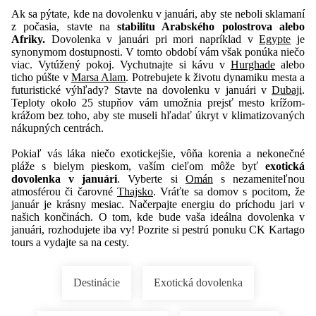
Ak sa pýtate, kde na dovolenku v januári, aby ste neboli sklamaní
z počasia, stavte na
stabilitu Arabského polostrova alebo
Afriky.
Dovolenka v januári pri mori napríklad v
Egypte
je
synonymom dostupnosti. V tomto období vám však ponúka niečo
viac. Vytúžený pokoj. Vychutnajte si kávu v
Hurghade
alebo
ticho púšte v
Marsa Alam
. Potrebujete k životu dynamiku mesta a
futuristické výhľady? Stavte na dovolenku v januári v
Dubaji
.
Teploty okolo 25 stupňov vám umožnia prejsť mesto krížom-
krážom bez toho, aby ste museli hľadať úkryt v klimatizovaných
nákupných centrách.
Pokiaľ vás láka niečo exotickejšie, vôňa korenia a nekonečné
pláže s bielym pieskom, vaším cieľom môže byť
exotická
dovolenka v januári
. Vyberte si
Omán
s nezameniteľnou
atmosférou či čarovné
Thajsko
. Vráťte sa domov s pocitom, že
január je krásny mesiac. Načerpajte energiu do príchodu jari v
našich končinách. O tom, kde bude vaša ideálna dovolenka v
januári, rozhodujete iba vy! Pozrite si pestrú ponuku CK Kartago
tours a vydajte sa na cesty.
Destinácie
Exotická dovolenka