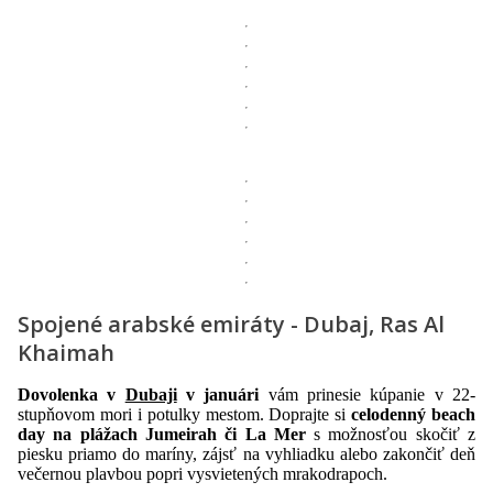
Spojené arabské emiráty - Dubaj, Ras Al
Khaimah
Dovolenka v
Dubaji
v januári
vám prinesie kúpanie v 22-
stupňovom mori i potulky mestom. Doprajte si
celodenný beach
day na plážach Jumeirah či La Mer
s možnosťou skočiť z
piesku priamo do maríny, zájsť na vyhliadku alebo zakončiť deň
večernou plavbou popri vysvietených mrakodrapoch.