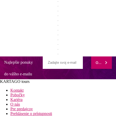
Najlepšie ponuky
ODOBERAŤ
do vášho e-mailu
KARTAGO tours
Kontakt
Pobočky
Kariéra
O nás
Pre predajcov
Prehlásenie o prístupnosti