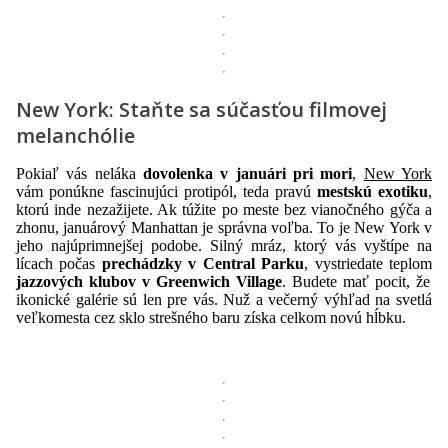
New York: Staňte sa súčasťou filmovej
melanchólie
Pokiaľ vás neláka
dovolenka v januári pri mori
,
New York
vám ponúkne fascinujúci protipól, teda pravú
mestskú exotiku
,
ktorú inde nezažijete. Ak túžite po meste bez vianočného gýča a
zhonu, januárový Manhattan je správna voľba. To je New York v
jeho najúprimnejšej podobe. Silný mráz, ktorý vás vyštípe na
lícach počas
prechádzky v Central Parku
, vystriedate teplom
jazzových klubov v Greenwich Village
. Budete mať pocit, že
ikonické galérie sú len pre vás. Nuž a večerný výhľad na svetlá
veľkomesta cez sklo strešného baru získa celkom novú hĺbku.