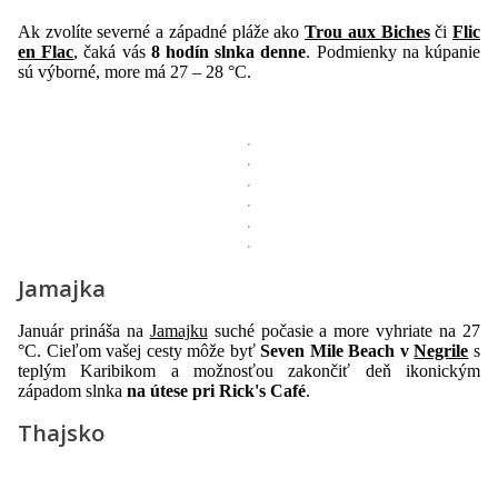
Ak zvolíte severné a západné pláže ako
Trou aux Biches
či
Flic
en Flac
, čaká vás
8 hodín slnka
denne
. Podmienky na kúpanie
sú výborné, more má 27 – 28 °C.
Jamajka
Január prináša na
Jamajku
suché počasie a more vyhriate na 27
°C. Cieľom vašej cesty môže byť
Seven Mile Beach v
Negrile
s
teplým Karibikom a možnosťou zakončiť deň ikonickým
západom slnka
na útese pri Rick's Café
.
Thajsko