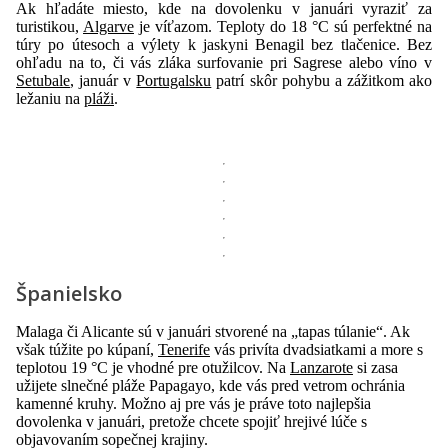
Ak hľadáte miesto, kde na dovolenku v januári vyraziť za
turistikou,
Algarve
je víťazom. Teploty do 18 °C sú perfektné na
túry po útesoch a výlety k jaskyni Benagil bez tlačenice. Bez
ohľadu na to, či vás zláka surfovanie pri Sagrese alebo víno v
Setubale
, január v
Portugalsku
patrí skôr pohybu a zážitkom ako
ležaniu na
pláži
.
Španielsko
Malaga či Alicante sú v januári stvorené na „tapas túlanie“. Ak
však túžite po kúpaní,
Tenerife
vás privíta dvadsiatkami a more s
teplotou 19 °C je vhodné pre otužilcov. Na
Lanzarote
si zasa
užijete slnečné pláže Papagayo, kde vás pred vetrom ochránia
kamenné kruhy. Možno aj pre vás je práve toto najlepšia
dovolenka v januári, pretože chcete spojiť hrejivé lúče s
objavovaním sopečnej krajiny.