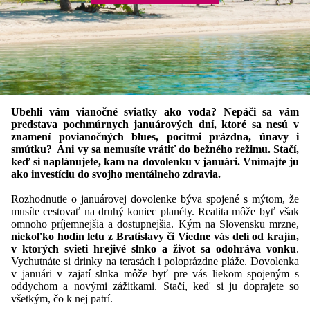
Ubehli vám vianočné sviatky ako voda? Nepáči sa vám
predstava pochmúrnych januárových dní, ktoré sa nesú v
znamení povianočných blues, pocitmi prázdna, únavy i
smútku? Ani vy sa nemusíte vrátiť do bežného režimu. Stačí,
keď si naplánujete, kam na dovolenku v januári. Vnímajte ju
ako investíciu do svojho mentálneho zdravia.
Rozhodnutie o januárovej dovolenke býva spojené s mýtom, že
musíte cestovať na druhý koniec planéty. Realita môže byť však
omnoho príjemnejšia a dostupnejšia. Kým na Slovensku mrzne,
niekoľko hodín letu z Bratislavy či Viedne vás delí od krajín,
v ktorých svieti hrejivé slnko a život sa odohráva vonku
.
Vychutnáte si drinky na terasách i poloprázdne pláže. Dovolenka
v januári v zajatí slnka môže byť pre vás liekom spojeným s
oddychom a novými zážitkami. Stačí, keď si ju doprajete so
všetkým, čo k nej patrí.