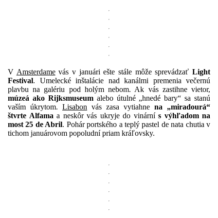
V
Amsterdame
vás v januári ešte stále môže sprevádzať
Light
Festival
. Umelecké inštalácie nad kanálmi premenia večernú
plavbu na galériu pod holým nebom. Ak vás zastihne vietor,
múzeá ako Rijksmuseum
alebo útulné „hnedé bary“ sa stanú
vaším úkrytom.
Lisabon
vás zasa vytiahne
na „miradourá“
štvrte Alfama
a neskôr vás ukryje do vinární
s výhľadom na
most 25 de Abril
. Pohár portského a teplý pastel de nata chutia v
tichom januárovom popoludní priam kráľovsky.