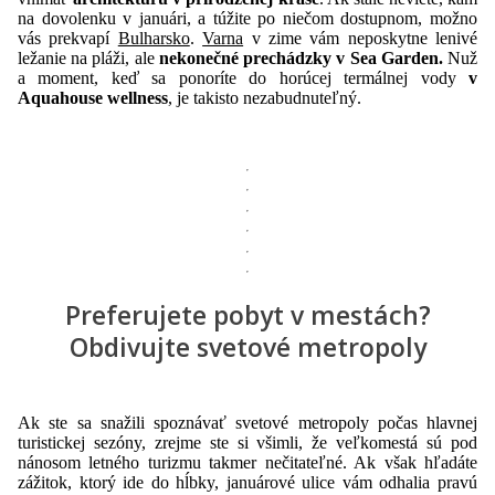
na dovolenku v januári, a túžite po niečom dostupnom, možno
vás prekvapí
Bulharsko
.
Varna
v zime vám neposkytne lenivé
ležanie na pláži, ale
nekonečné prechádzky v Sea Garden.
Nuž
a moment, keď sa ponoríte do horúcej termálnej vody
v
Aquahouse wellness
, je takisto nezabudnuteľný.
Preferujete pobyt v mestách?
Obdivujte svetové metropoly
Ak ste sa snažili spoznávať svetové metropoly počas hlavnej
turistickej sezóny, zrejme ste si všimli, že veľkomestá sú pod
nánosom letného turizmu takmer nečitateľné. Ak však hľadáte
zážitok, ktorý ide do hĺbky, januárové ulice vám odhalia pravú