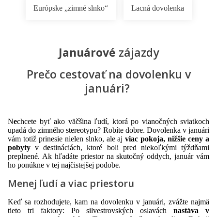
Európske „zimné slnko“
Lacná dovolenka
Januárové
zájazdy
Prečo cestovať na dovolenku v
januári?
N
e
chcete byť ako väčšina ľudí, ktorá po vianočných sviatkoch
upadá do zimného stereotypu? Robíte dobre. Dovolenka v januári
vám totiž prinesie nielen slnko, ale aj
v
iac pokoja, nižšie ceny a
pobyty
v d
e
stináciách, ktoré boli pred niekoľkými týždňami
preplnené. Ak hľadáte priestor na skutočný oddych, január vám
ho ponúkne v tej najčistejšej podobe.
Menej ľudí a viac priestoru
Keď sa rozhodujete, kam na dovolenku v januári, zvážte najmä
tieto tri faktory: Po silvestrovských oslavách
nastáva v