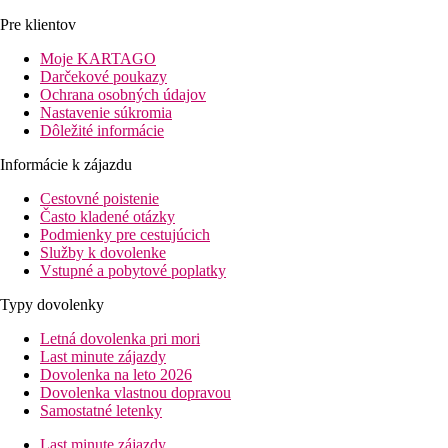
Pre klientov
Moje KARTAGO
Darčekové poukazy
Ochrana osobných údajov
Nastavenie súkromia
Dôležité informácie
Informácie k zájazdu
Cestovné poistenie
Často kladené otázky
Podmienky pre cestujúcich
Služby k dovolenke
Vstupné a pobytové poplatky
Typy dovolenky
Letná dovolenka pri mori
Last minute zájazdy
Dovolenka na leto 2026
Dovolenka vlastnou dopravou
Samostatné letenky
Last minute zájazdy