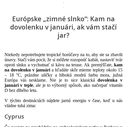
Európske „zimné slnko“: Kam na
dovolenku v januári, ak vám stačí
jar?
Niekedy nepotrebujete tropické horúčavy na to, aby ste sa zbavili
únavy. Stačí vám pocit, že si môžete rozopnúť kabát, nastaviť tvár
oproti slnku a vychutnať si kávu na terase. Ak premýšľate,
kam
na dovolenku v januári
a hľadáte skôr mierne teploty okolo 15
– 18 °C, prázdne uličky a hlbokú modrú farbu mora, južná
Európa vás nesklame. Nie je to sice klasická
dovolenka v
januári v teple
, ale je to výborný spôsob, ako načerpať vitamín
D bez dlhého letu.
V týchto destináciách nájdete jarnú energiu v čase, keď u nás
vládne tuhá zima:
Cyprus