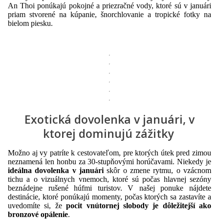
An Thoi ponúkajú pokojné a priezračné vody, ktoré sú v januári
priam stvorené na kúpanie, šnorchlovanie a tropické fotky na
bielom piesku.
Exotická dovolenka v januári, v
ktorej dominujú zážitky
Možno aj vy patríte k cestovateľom, pre ktorých útek pred zimou
neznamená len honbu za 30-stupňovými horúčavami. Niekedy je
ideálna dovolenka v januári
skôr o zmene rytmu, o vzácnom
tichu a o vizuálnych vnemoch, ktoré sú počas hlavnej sezóny
beznádejne rušené húfmi turistov. V našej ponuke nájdete
destinácie, ktoré ponúkajú momenty, počas ktorých sa zastavíte a
uvedomíte si, že
pocit vnútornej slobody je dôležitejší ako
bronzové opálenie
.