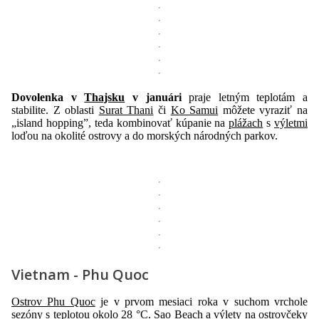
Dovolenka v
Thajsku
v januári
praje letným teplotám a
stabilite. Z oblasti
Surat Thani
či
Ko Samui
môžete vyraziť na
„island hopping”, teda kombinovať kúpanie na
plážach
s
výletmi
loďou na okolité ostrovy a do morských národných parkov.
Vietnam - Phu Quoc
Ostrov Phu Quoc
je v prvom mesiaci roka v suchom vrchole
sezóny s teplotou okolo 28 °C. Sao Beach a výlety na ostrovčeky