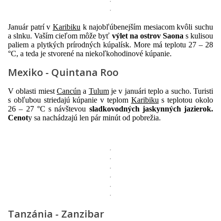
Január patrí v
Karibiku
k najobľúbenejším mesiacom kvôli suchu
a slnku. Vaším cieľom môže byť
výlet na ostrov Saona
s kulisou
paliem a plytkých prírodných kúpalísk. More má teplotu 27 – 28
°C, a teda je stvorené na niekoľkohodinové kúpanie.
Mexiko - Quintana Roo
V oblasti miest
Cancún
a
Tulum
je v januári teplo a sucho. Turisti
s obľubou striedajú kúpanie v teplom
Karibiku
s teplotou okolo
26 – 27 °C s návštevou
sladkovodných jaskynných jazierok.
Cenot
y sa nachádzajú len pár minút od pobrežia.
Tanzánia - Zanzibar