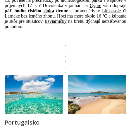
Čo poviete na prechádzky po archeologickom parku v
Paphose
v
príjemných 17 °C? Dovolenka v januári na
Cypre
vám dopraje
päť hodín čistého
slnka
denne
a promenády v
Limassole
či
Larnake
bez letného zhonu. Hoci má more okolo 16 °C a
kúpanie
je skôr pre otužilcov,
kaviarničky
na brehu dýchajú nefalšovanou
pohodou.
Portugalsko