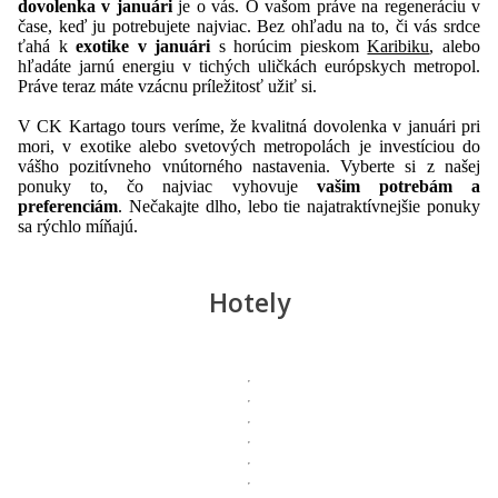
dovolenka v januári
je o vás. O vašom práve na regeneráciu v
čase, keď ju potrebujete najviac. Bez ohľadu na to, či vás srdce
ťahá k
exotike v januári
s horúcim pieskom
Karibiku
, alebo
hľadáte jarnú energiu v tichých uličkách európskych metropol.
Práve teraz máte vzácnu príležitosť užiť si.
V CK Kartago tours veríme, že kvalitná dovolenka v januári pri
mori, v exotike alebo svetových metropolách je investíciou do
vášho pozitívneho vnútorného nastavenia. Vyberte si z našej
ponuky to, čo najviac vyhovuje
vašim potrebám a
preferenciám
. Nečakajte dlho, lebo tie najatraktívnejšie ponuky
sa rýchlo míňajú.
Hotely