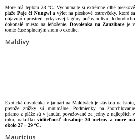
More má teplotu 28 °C. Vychutnajte si extrémne dlhé pieskové
pláže
Paje či Nungwi
a výlet na pieskové ostrovčeky, ktoré sa
objavujú uprostred tyrkysovej lagúny počas odlivu. Jednoducho
dokonalé miesto na leňošenie.
Dovolenka na Zanzibare
je v
tomto čase splneným snom o exotike.
Maldivy
Exotická dovolenka v januári na
Maldivách
je stávkou na istotu,
pretože zrážky sú minimálne. Podmienky na šnorchlovanie
priamo z
pláže
sú v januári považované za jedny z najlepších v
roku, nakoľko
viditeľnosť dosahuje 30 metrov a more má
okolo 27 – 29 °C
.
Maurícius