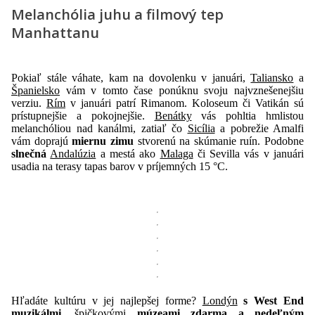
Melanchólia juhu a filmový tep
Manhattanu
Pokiaľ stále váhate, kam na dovolenku v januári,
Taliansko
a
Španielsko
vám v tomto čase ponúknu svoju najvznešenejšiu
verziu.
Rím
v januári patrí Rimanom. Koloseum či Vatikán sú
prístupnejšie a pokojnejšie.
Benátky
vás pohltia hmlistou
melanchóliou nad kanálmi, zatiaľ čo
Sicília
a pobrežie Amalfi
vám doprajú
miernu zimu
stvorenú na skúmanie ruín. Podobne
slnečná
Andalúzia
a mestá ako
Malaga
či Sevilla vás v januári
usadia na terasy tapas barov v príjemných 15 °C.
Hľadáte kultúru v jej najlepšej forme?
Londýn
s West End
muzikálmi
, špičkovými
múzeami zdarma a nedeľným