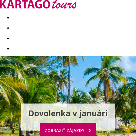
Last minute
Dovolenkové kluby
First minute - Leto 2026
Dovolenka v januári
ZOBRAZIŤ ZÁJAZDY