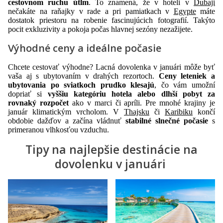
cestovnom ruchu útlm
. To znamená, že v hoteli v
Dubaji
nečakáte na raňajky v rade a pri pamiatkach v
Egypte
máte
dostatok priestoru na robenie fascinujúcich fotografií. Takýto
pocit exkluzivity a pokoja počas hlavnej sezóny nezažijete.
Výhodné ceny a ideálne počasie
Chcete cestovať výhodne? Lacná dovolenka v januári môže byť
vaša aj s ubytovaním v drahých rezortoch.
Ceny leteniek a
ubytovania po sviatkoch prudko klesajú
, čo vám umožní
dopriať si
vyššiu kategóriu hotela alebo dlhší pobyt za
rovnaký rozpočet
ako v marci či apríli. Pre mnohé krajiny je
január klimatickým vrcholom. V
Thajsku
či
Karibiku
končí
obdobie dažďov a začína vládnuť
stabilné slnečné počasie
s
primeranou vlhkosťou vzduchu.
Tipy na najlepšie destinácie na
dovolenku v januári