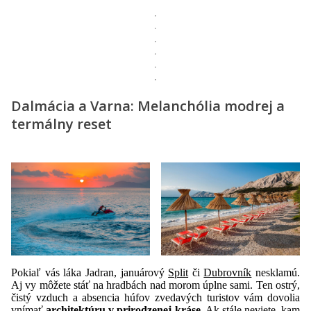
Dalmácia a Varna: Melanchólia modrej a
termálny reset
Pokiaľ vás láka Jadran, januárový
Split
či
Dubrovník
nesklamú.
Aj vy môžete stáť na hradbách nad morom úplne sami. Ten ostrý,
čistý vzduch a absencia húfov zvedavých turistov vám dovolia
vnímať
architektúru v prirodzenej kráse
. Ak stále neviete, kam