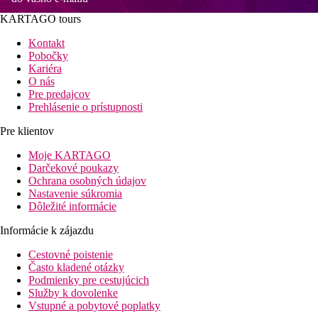
KARTAGO tours
Kontakt
Pobočky
Kariéra
O nás
Pre predajcov
Prehlásenie o prístupnosti
Pre klientov
Moje KARTAGO
Darčekové poukazy
Ochrana osobných údajov
Nastavenie súkromia
Dôležité informácie
Informácie k zájazdu
Cestovné poistenie
Často kladené otázky
Podmienky pre cestujúcich
Služby k dovolenke
Vstupné a pobytové poplatky