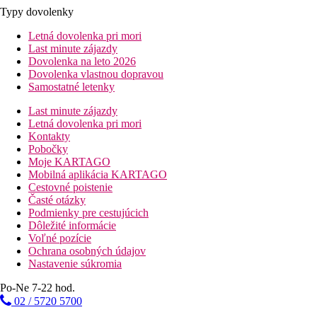
Typy dovolenky
Letná dovolenka pri mori
Last minute zájazdy
Dovolenka na leto 2026
Dovolenka vlastnou dopravou
Samostatné letenky
Last minute zájazdy
Letná dovolenka pri mori
Kontakty
Pobočky
Moje KARTAGO
Mobilná aplikácia KARTAGO
Cestovné poistenie
Časté otázky
Podmienky pre cestujúcich
Dôležité informácie
Voľné pozície
Ochrana osobných údajov
Nastavenie súkromia
Po-Ne 7-22 hod.
02 / 5720 5700