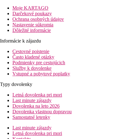
výtahom. Pripojenie WiFi je dostupné v spolocných priestoroch
Moje KARTAGO
aj na izbách
Darčekové poukazy
Popis izby
Ochrana osobných údajov
Hotel ponúka svojim hostom ubytovanie v príjemne zariadených
Nastavenie súkromia
izbách s vlastným sociálnym zariadením a toaletou. Medzi dalšie
Dôležité informácie
vybavenie izby patrí fén, satelitná TV, set na prípravu kávy/caja
Informácie k zájazdu
a trezor. Pripojenie WiFi je dostupné aj na izbách
Cestovné poistenie
Šport a zábava
Často kladené otázky
Relaxovat hostia môžu v hotelovej saune alebo naopak si môžu
Podmienky pre cestujúcich
zašportovat v hotelovom fitness centre
Služby k dovolenke
Stravovanie
Vstupné a pobytové poplatky
Stravovanie je poskytované formou bufetových ranajok
Typy dovolenky
Vzdialenosti
Letná dovolenka pri mori
Last minute zájazdy
20 km
Dovolenka na leto 2026
Vzdialenosť od najbližšieho letiska
Dovolenka vlastnou dopravou
Samostatné letenky
Fotogaléria
Last minute zájazdy
Letná dovolenka pri mori
Kontakty