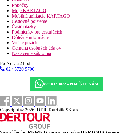
Pobočky
Moje KARTAGO
Mobilná aplikácia KARTAGO
Cestovné poistenie
Časté otázky
Podmienky pre cestujúcich
Dôležité informácie
Voľné pozície
Ochrana osobných údajov
Nastavenie súkromia
Po-Ne 7-22 hod.
02 / 5720 5700
WHATSAPP - NAPÍŠTE NÁM
Copyright © 2026, DER Touristik SK a.s.
Sme súčasťou
REWE Group
a jej divízie
DERTOUR Group
,