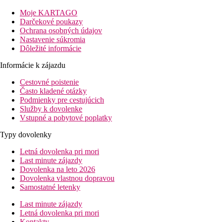
WiFi je dostupné v spolocných priestoroch
Moje KARTAGO
Popis izby
Darčekové poukazy
Hotel ponúka svojim hostom ubytovanie v klimatizovaných
Ochrana osobných údajov
izbách s vlastným sociálnym zariadením a toaletou. Medzi dalšie
Nastavenie súkromia
vybavenie izby patrí fén, minibar, trezor a satelitná TV.
Dôležité informácie
Pripojenie WiFi je dostupné aj na izbách
Informácie k zájazdu
Stravovanie
Cestovné poistenie
Stravovanie je ponúkané formou bufetových ranajok
Často kladené otázky
Podmienky pre cestujúcich
Vzdialenosti
Služby k dovolenke
Vstupné a pobytové poplatky
500 m
Centrum mesta
Typy dovolenky
53 km
Letná dovolenka pri mori
Vzdialenosť od najbližšieho letiska
Last minute zájazdy
Dovolenka na leto 2026
Fotogaléria
Dovolenka vlastnou dopravou
Samostatné letenky
Last minute zájazdy
Letná dovolenka pri mori
Kontakty