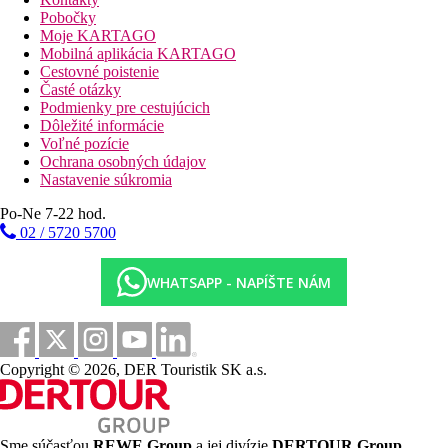
Pobočky
Moje KARTAGO
Mobilná aplikácia KARTAGO
Cestovné poistenie
Časté otázky
Podmienky pre cestujúcich
Dôležité informácie
Voľné pozície
Ochrana osobných údajov
Nastavenie súkromia
Po-Ne 7-22 hod.
02 / 5720 5700
WHATSAPP - NAPÍŠTE NÁM
Copyright © 2026, DER Touristik SK a.s.
Sme súčasťou
REWE Group
a jej divízie
DERTOUR Group
,