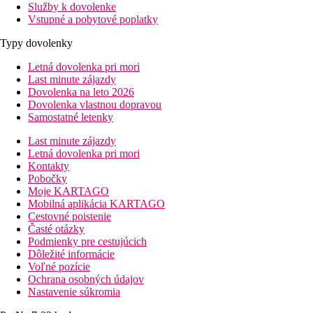
Služby k dovolenke
Vstupné a pobytové poplatky
Typy dovolenky
Letná dovolenka pri mori
Last minute zájazdy
Dovolenka na leto 2026
Dovolenka vlastnou dopravou
Samostatné letenky
Last minute zájazdy
Letná dovolenka pri mori
Kontakty
Pobočky
Moje KARTAGO
Mobilná aplikácia KARTAGO
Cestovné poistenie
Časté otázky
Podmienky pre cestujúcich
Dôležité informácie
Voľné pozície
Ochrana osobných údajov
Nastavenie súkromia