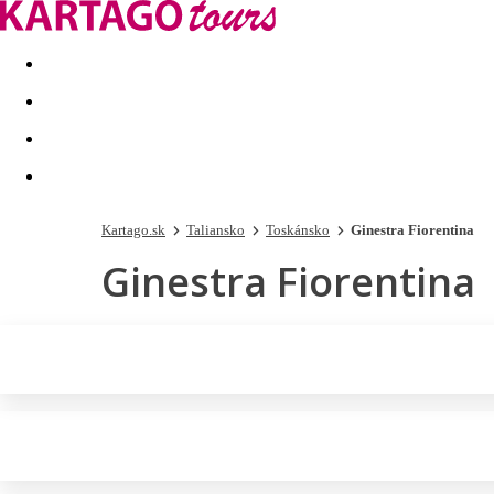
Last minute
Dovolenkové kluby
First minute - Leto 2026
Kartago.sk
Taliansko
Toskánsko
Ginestra Fiorentina
Ginestra Fiorentina