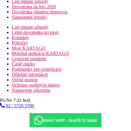
Last minute zájazdy
Dovolenka na leto 2026
Dovolenka vlastnou dopravou
Samostatné letenky
Last minute zájazdy
Letná dovolenka pri mori
Kontakty
Pobočky
Moje KARTAGO
Mobilná aplikácia KARTAGO
Cestovné poistenie
Časté otázky
Podmienky pre cestujúcich
Dôležité informácie
Voľné pozície
Ochrana osobných údajov
Nastavenie súkromia
Po-Ne 7-22 hod.
02 / 5720 5700
WHATSAPP - NAPÍŠTE NÁM