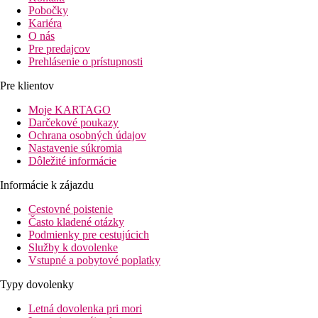
Pobočky
Kariéra
O nás
Pre predajcov
Prehlásenie o prístupnosti
Pre klientov
Moje KARTAGO
Darčekové poukazy
Ochrana osobných údajov
Nastavenie súkromia
Dôležité informácie
Informácie k zájazdu
Cestovné poistenie
Často kladené otázky
Podmienky pre cestujúcich
Služby k dovolenke
Vstupné a pobytové poplatky
Typy dovolenky
Letná dovolenka pri mori