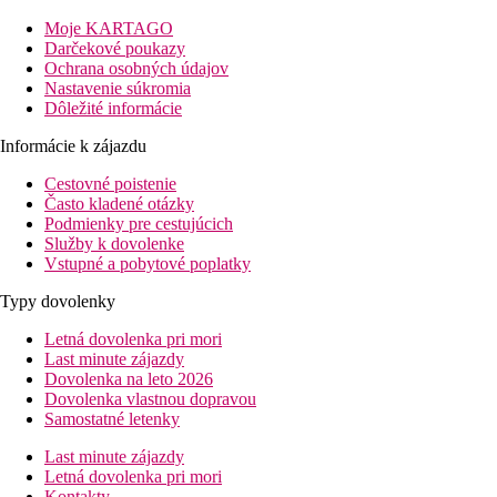
Všetky izby sú plne klimatizované a sú vybavené balkónom, TV,
Moje KARTAGO
Šport a zábava
Darčekové poukazy
Súcastou hotela je vonkajší bazén s terasou na slnenie, na ktoré 
Ochrana osobných údajov
Nastavenie súkromia
Stravovanie
Dôležité informácie
Pobyt je možný bez stravy alebo s ranajkami
Informácie k zájazdu
Vzdialenosti
Cestovné poistenie
Často kladené otázky
5 km
Podmienky pre cestujúcich
Vzdialenosť od najbližšieho letiska
Služby k dovolenke
Vstupné a pobytové poplatky
Pláž
Typy dovolenky
Hotel priamo pri pláži
Letná dovolenka pri mori
Plážová dovolenka
Last minute zájazdy
Dovolenka na leto 2026
bazény
Dovolenka vlastnou dopravou
Samostatné letenky
Ležadlá a slnečníky pri bazéne zadarmo
Last minute zájazdy
Bar pri bazéne
Letná dovolenka pri mori
Kontakty