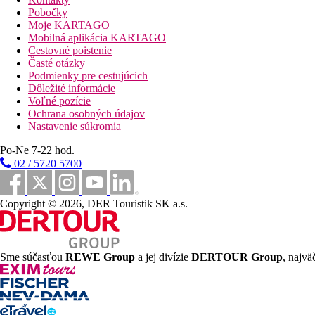
Fotogaléria
Pobočky
Moje KARTAGO
Mobilná aplikácia KARTAGO
Cestovné poistenie
Časté otázky
Podmienky pre cestujúcich
Dôležité informácie
Voľné pozície
Ochrana osobných údajov
Nastavenie súkromia
Po-Ne 7-22 hod.
02 / 5720 5700
Copyright © 2026, DER Touristik SK a.s.
Sme súčasťou
REWE Group
a jej divízie
DERTOUR Group
, najvä