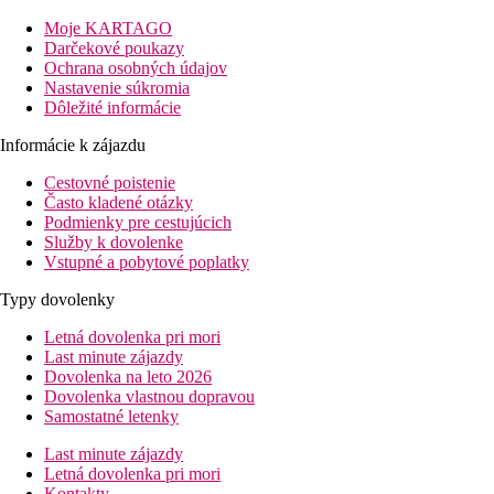
Pláž
Moje KARTAGO
Darčekové poukazy
Plážová dovolenka
Ochrana osobných údajov
Nastavenie súkromia
Fotogaléria
Dôležité informácie
Informácie k zájazdu
Cestovné poistenie
Často kladené otázky
Podmienky pre cestujúcich
Služby k dovolenke
Vstupné a pobytové poplatky
Typy dovolenky
Letná dovolenka pri mori
Last minute zájazdy
Dovolenka na leto 2026
Dovolenka vlastnou dopravou
Samostatné letenky
Last minute zájazdy
Letná dovolenka pri mori
Kontakty