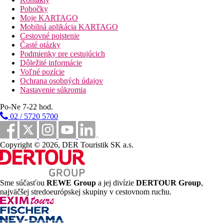
Pobočky
Moje KARTAGO
Mobilná aplikácia KARTAGO
Cestovné poistenie
Časté otázky
Podmienky pre cestujúcich
Dôležité informácie
Voľné pozície
Ochrana osobných údajov
Nastavenie súkromia
Po-Ne 7-22 hod.
02 / 5720 5700
Copyright © 2026, DER Touristik SK a.s.
Sme súčasťou
REWE Group
a jej divízie
DERTOUR Group
,
najväčšej stredoeurópskej skupiny v cestovnom ruchu.