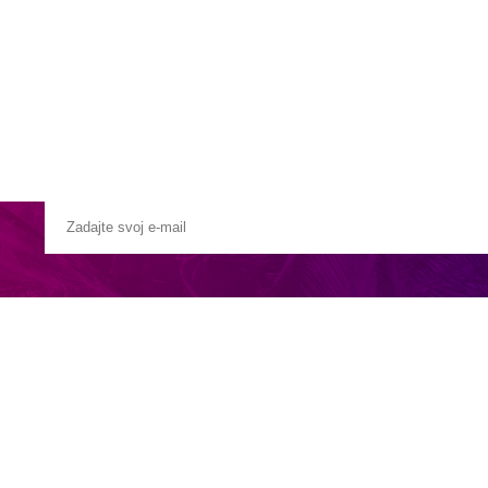
Pobočky
Časté otázky
Destinácie
Služby
 rýchločlnom -
cca 35 minút (25 minút vnútroštátny let a 10 minút rý
lánom alebo vnútroštátnym letom. Presný typ transferu je vždy uveden