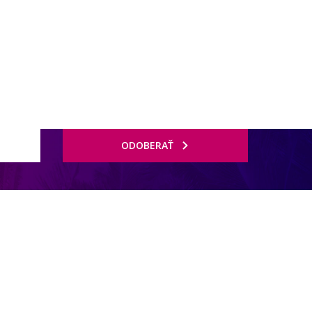
ODOBERAŤ
chločlnom)
ý v názve izby.