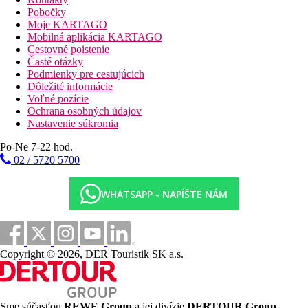
20 km
Pobočky
Vzdialenosť od najbližšieho letiska
Moje KARTAGO
Mobilná aplikácia KARTAGO
Pláž
Cestovné poistenie
Časté otázky
Podmienky pre cestujúcich
Plážová dovolenka
Dôležité informácie
Voľné pozície
bazény
Ochrana osobných údajov
Nastavenie súkromia
Ležadlá a slnečníky pri bazéne zadarmo
Po-Ne 7-22 hod.
02 / 5720 5700
Fotogaléria
WHATSAPP - NAPÍŠTE NÁM
Copyright © 2026, DER Touristik SK a.s.
Sme súčasťou
REWE Group
a jej divízie
DERTOUR Group
,