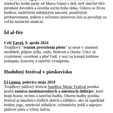
(niekoľko hodín jazdy od Marsa Alam) v deň, keď slnečné lúče
preniknú dovnútra a osvetlia sochu boha slnka. Oslava so živou
hudbou, tradičnými núbijskými tancami, pouličnými
predstaveniami, jedlom a večernou laserovou šou sa považuje za
veľkú turistickú atrakciu.
Íd al-fitr
Celý
Egypt
, 9. apríla 2024
Trojdňový "
sviatok prerušenia pôstu
" sa nesie v znamení
modlitieb, príprav jedla, osláv, štedrosti a charity. Ulice sú
vyzdobené, osvetlené a plné ľudí, v noci sa konajú kultúrne
podujatia, koncerty a tanečné vystúpenia.
Hudobný festival v pieskovisku
El Gouna
, polovica mája 2024
Trojdňový plážový festival
Sandbox Music Festival
ponúka
pestrú
zostavu medzinárodných a miestnych dídžejov
, ktorí
hrajú house, techno a tanečnú hudbu. Okrem hudby ponúka
festival aj množstvo ďalších aktivít a zážitkov, ako sú napríklad
hodiny jogy, umelecké inštalácie, ochutnávky jedál a nápojov,
plážové párty a výlety loďou.