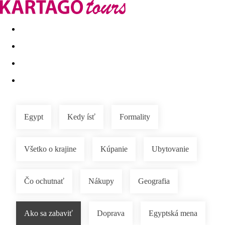
Last minute
Dovolenkové kluby
First minute - Leto 2026
Egypt
Kedy ísť
Formality
Všetko o krajine
Kúpanie
Ubytovanie
Čo ochutnať
Nákupy
Geografia
Ako sa zabaviť
Doprava
Egyptská mena