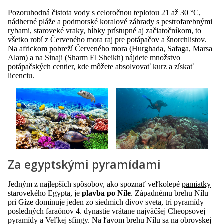
Pozoruhodná čistota vody s celoročnou
teplotou
21 až 30 °C,
nádherné
pláže
a podmorské koralové záhrady s pestrofarebnými
rybami, staroveké vraky, hĺbky prístupné aj začiatočníkom, to
všetko robí z Červeného mora raj pre potápačov a šnorchlistov.
Na africkom pobreží Červeného mora (
Hurghada
, Safaga,
Marsa
Alam
) a na Sinaji (
Sharm El Sheikh
) nájdete množstvo
potápačských centier, kde môžete absolvovať kurz a získať
licenciu.
Za egyptskými pyramídami
Jedným z najlepších spôsobov, ako spoznať veľkolepé
pamiatky
starovekého Egypta, je
plavba po Níle
. Západnému brehu Nílu
pri Gíze dominuje jeden zo siedmich divov sveta, tri pyramídy
posledných faraónov 4. dynastie vrátane najväčšej Cheopsovej
pyramídy a Veľkej sfingy. Na ľavom brehu Nílu sa na obrovskej