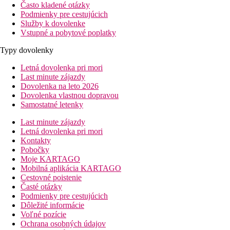
Často kladené otázky
Podmienky pre cestujúcich
Služby k dovolenke
Vstupné a pobytové poplatky
Typy dovolenky
Letná dovolenka pri mori
Last minute zájazdy
Dovolenka na leto 2026
Dovolenka vlastnou dopravou
Samostatné letenky
Last minute zájazdy
Letná dovolenka pri mori
Kontakty
Pobočky
Moje KARTAGO
Mobilná aplikácia KARTAGO
Cestovné poistenie
Časté otázky
Podmienky pre cestujúcich
Dôležité informácie
Voľné pozície
Ochrana osobných údajov