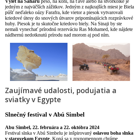
Výlet na Saharu
pešo, na koni, na ťave alebo na štvorkolke je
jedným z najväčších zážitkov. Jedným z najkrajších miest je Biela
púšť neďaleko oázy Farafra, kde vietor a piesok vytvarovali
kriedové útesy do snových útvarov pripomínajúcich rozprávkové
huby. Piesok je tu skutočne kriedovo biely. Na Sinaji by ste
nemali vynechať prírodnú rezerváciu Ras Mohamed, kde nájdete
nádhernú nedotknutú prírodu nad morom aj pod ním.
Zaujímavé udalosti, podujatia a
sviatky v Egypte
Slnečný festival v Abú Simbel
Abu Simbel, 22. februára a 22. októbra 2024
Festival slnka v Abú Simbelu je inšpirovaný
oslavou boha slnka
v starovekom Egypte
. Koná sa v rovnomennom chráme