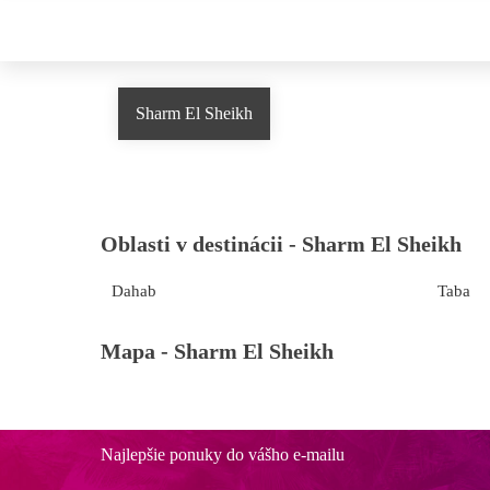
Sharm El Sheikh
Oblasti v destinácii -
Sharm El Sheikh
Dahab
Taba
Mapa -
Sharm El Sheikh
Najlepšie ponuky do vášho e-mailu