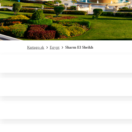
Kartago.sk
Egypt
Sharm El Sheikh