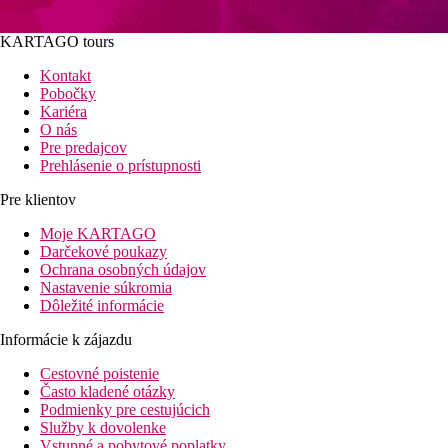
KARTAGO tours
Kontakt
Pobočky
Kariéra
O nás
Pre predajcov
Prehlásenie o prístupnosti
Pre klientov
Moje KARTAGO
Darčekové poukazy
Ochrana osobných údajov
Nastavenie súkromia
Dôležité informácie
Informácie k zájazdu
Cestovné poistenie
Často kladené otázky
Podmienky pre cestujúcich
Služby k dovolenke
Vstupné a pobytové poplatky