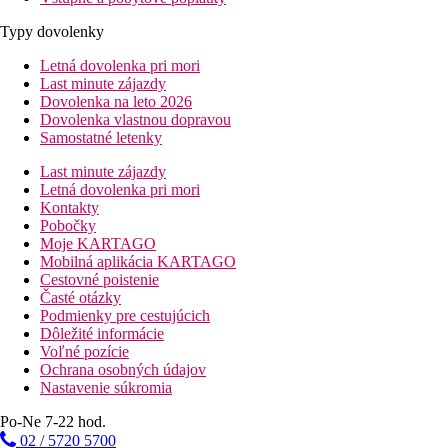
Typy dovolenky
Letná dovolenka pri mori
Last minute zájazdy
Dovolenka na leto 2026
Dovolenka vlastnou dopravou
Samostatné letenky
Last minute zájazdy
Letná dovolenka pri mori
Kontakty
Pobočky
Moje KARTAGO
Mobilná aplikácia KARTAGO
Cestovné poistenie
Časté otázky
Podmienky pre cestujúcich
Dôležité informácie
Voľné pozície
Ochrana osobných údajov
Nastavenie súkromia
Po-Ne 7-22 hod.
02 / 5720 5700