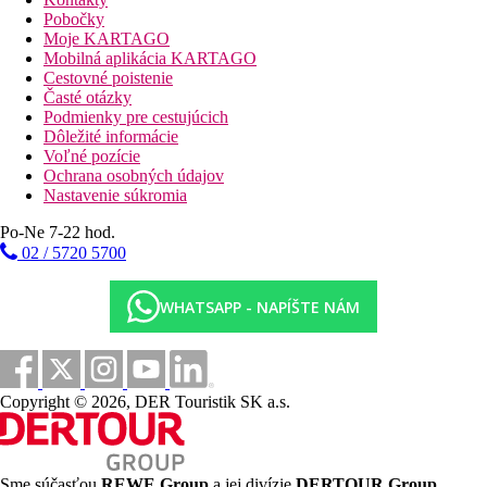
Pobočky
Ležadlá při bazéne
Moje KARTAGO
Mobilná aplikácia KARTAGO
Fotogaléria
Cestovné poistenie
Časté otázky
Podmienky pre cestujúcich
Dôležité informácie
Voľné pozície
Ochrana osobných údajov
Nastavenie súkromia
Po-Ne 7-22 hod.
02 / 5720 5700
WHATSAPP - NAPÍŠTE NÁM
Copyright © 2026, DER Touristik SK a.s.
Sme súčasťou
REWE Group
a jej divízie
DERTOUR Group
,