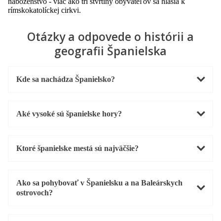
náboženstvo - viac ako tri štvrtiny obyvateľov sa hlásia k
rímskokatolíckej cirkvi.
Otázky a odpovede o histórii a
geografii Španielska
Kde sa nachádza Španielsko?
Aké vysoké sú španielske hory?
Ktoré španielske mestá sú najväčšie?
Ako sa pohybovať v Španielsku a na Baleárskych
ostrovoch?