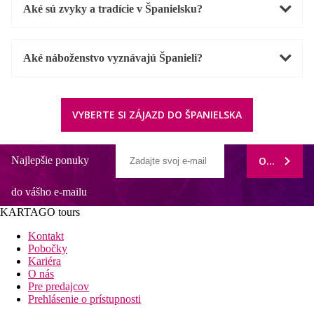
Aké sú zvyky a tradície v Španielsku?
Aké náboženstvo vyznávajú Španieli?
VYBERTE SI ZÁJAZD DO ŠPANIELSKA
Najlepšie ponuky
ODOBERAŤ
do vášho e-mailu
KARTAGO tours
Kontakt
Pobočky
Kariéra
O nás
Pre predajcov
Prehlásenie o prístupnosti