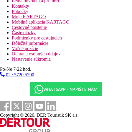
Letná dovolenka pri mori
Kontakty
Pobočky
Moje KARTAGO
Mobilná aplikácia KARTAGO
Cestovné poistenie
Časté otázky
Podmienky pre cestujúcich
Dôležité informácie
Voľné pozície
Ochrana osobných údajov
Nastavenie súkromia
Po-Ne 7-22 hod.
02 / 5720 5700
WHATSAPP - NAPÍŠTE NÁM
Copyright © 2026, DER Touristik SK a.s.