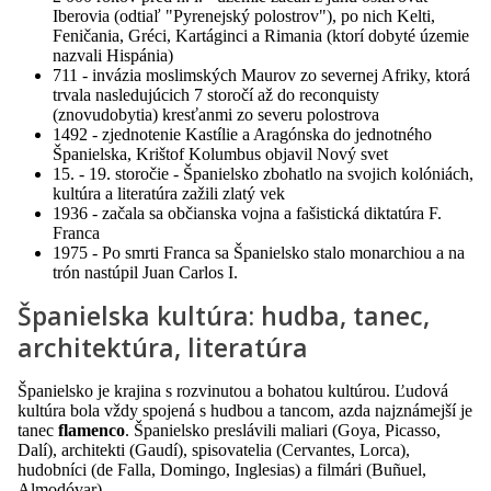
Iberovia (odtiaľ "Pyrenejský polostrov"), po nich Kelti,
Feničania, Gréci, Kartáginci a Rimania (ktorí dobyté územie
nazvali Hispánia)
711 - invázia moslimských Maurov zo severnej Afriky, ktorá
trvala nasledujúcich 7 storočí až do reconquisty
(znovudobytia) kresťanmi zo severu polostrova
1492 - zjednotenie Kastílie a Aragónska do jednotného
Španielska, Krištof Kolumbus objavil Nový svet
15. - 19. storočie - Španielsko zbohatlo na svojich kolóniách,
kultúra a literatúra zažili zlatý vek
1936 - začala sa občianska vojna a fašistická diktatúra F.
Franca
1975 - Po smrti Franca sa Španielsko stalo monarchiou a na
trón nastúpil Juan Carlos I.
Španielska kultúra: hudba, tanec,
architektúra, literatúra
Španielsko je krajina s rozvinutou a bohatou kultúrou. Ľudová
kultúra bola vždy spojená s hudbou a tancom, azda najznámejší je
tanec
flamenco
. Španielsko preslávili maliari (Goya, Picasso,
Dalí), architekti (Gaudí), spisovatelia (Cervantes, Lorca),
hudobníci (de Falla, Domingo, Inglesias) a filmári (Buñuel,
Almodóvar).