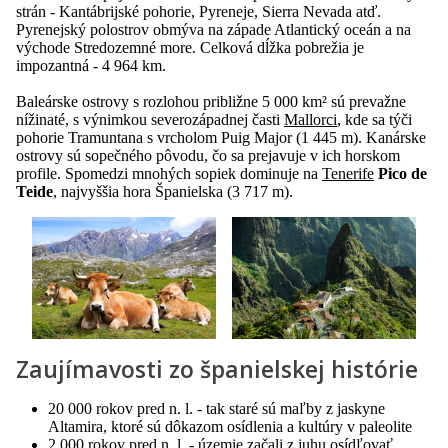
strán - Kantábrijské pohorie, Pyreneje, Sierra Nevada atď.
Pyrenejský polostrov obmýva na západe Atlantický oceán a na
východe Stredozemné more. Celková dĺžka pobrežia je
impozantná - 4 964 km.
Baleárske ostrovy s rozlohou približne 5 000 km² sú prevažne
nížinaté, s výnimkou severozápadnej časti
Mallorci
, kde sa týči
pohorie Tramuntana s vrcholom Puig Major (1 445 m). Kanárske
ostrovy sú sopečného pôvodu, čo sa prejavuje v ich horskom
profile. Spomedzi mnohých sopiek dominuje na
Tenerife
Pico de
Teide
, najvyššia hora Španielska (3 717 m).
Zaujímavosti zo španielskej histórie
20 000 rokov pred n. l. - tak staré sú maľby z jaskyne
Altamira, ktoré sú dôkazom osídlenia a kultúry v paleolite
2 000 rokov pred n. l. - územie začali z juhu osídľovať