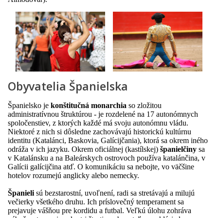
Obyvatelia Španielska
Španielsko je
konštitučná monarchia
so zložitou
administratívnou štruktúrou - je rozdelené na 17 autonómnych
spoločenstiev, z ktorých každé má svoju autonómnu vládu.
Niektoré z nich si dôsledne zachovávajú historickú kultúrnu
identitu (Katalánci, Baskovia, Galícijčania), ktorá sa okrem iného
odráža v ich jazyku. Okrem oficiálnej (kastílskej)
španielčiny
sa
v Katalánsku a na Baleárskych ostrovoch používa katalánčina, v
Galícii galícijčina atď. O komunikáciu sa nebojte, vo väčšine
hotelov rozumejú anglicky alebo nemecky.
Španieli
sú bezstarostní, uvoľnení, radi sa stretávajú a milujú
večierky všetkého druhu. Ich príslovečný temperament sa
prejavuje vášňou pre kordidu a futbal. Veľkú úlohu zohráva