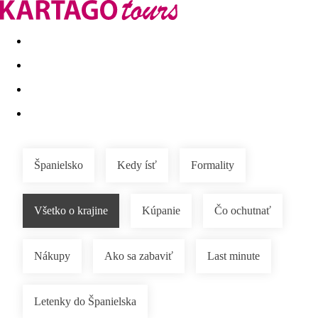
Last minute
Dovolenkové kluby
First minute - Leto 2026
Španielsko
Kedy ísť
Formality
Všetko o krajine
Kúpanie
Čo ochutnať
Nákupy
Ako sa zabaviť
Last minute
Letenky do Španielska