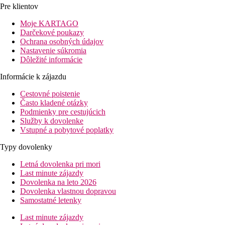
Pre klientov
Moje KARTAGO
Darčekové poukazy
Ochrana osobných údajov
Nastavenie súkromia
Dôležité informácie
Informácie k zájazdu
Cestovné poistenie
Často kladené otázky
Podmienky pre cestujúcich
Služby k dovolenke
Vstupné a pobytové poplatky
Typy dovolenky
Letná dovolenka pri mori
Last minute zájazdy
Dovolenka na leto 2026
Dovolenka vlastnou dopravou
Samostatné letenky
Last minute zájazdy