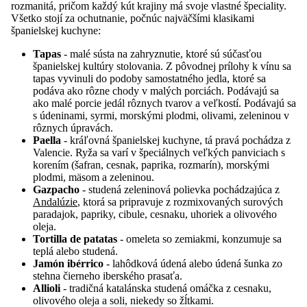
rozmanitá, pričom každý kút krajiny má svoje vlastné špeciality.
Všetko stojí za ochutnanie, počnúc najväčšími klasikami
španielskej kuchyne:
Tapas
- malé sústa na zahryznutie, ktoré sú súčasťou
španielskej kultúry stolovania. Z pôvodnej prílohy k vínu sa
tapas vyvinuli do podoby samostatného jedla, ktoré sa
podáva ako rôzne chody v malých porciách. Podávajú sa
ako malé porcie jedál rôznych tvarov a veľkostí. Podávajú sa
s údeninami, syrmi, morskými plodmi, olivami, zeleninou v
rôznych úpravách.
Paella
- kráľovná španielskej kuchyne, tá pravá pochádza z
Valencie. Ryža sa varí v špeciálnych veľkých panviciach s
korením (šafran, cesnak, paprika, rozmarín), morskými
plodmi, mäsom a zeleninou.
Gazpacho
- studená zeleninová polievka pochádzajúca z
Andalúzie
, ktorá sa pripravuje z rozmixovaných surových
paradajok, papriky, cibule, cesnaku, uhoriek a olivového
oleja.
Tortilla de patatas
- omeleta so zemiakmi, konzumuje sa
teplá alebo studená.
Jamón ibérrico
- lahôdková údená alebo údená šunka zo
stehna čierneho iberského prasaťa.
Allioli
- tradičná katalánska studená omáčka z cesnaku,
olivového oleja a soli, niekedy so žĺtkami.