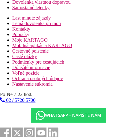
Dovolenka vlastnou dopravou
Samostatné letenky
Last minute zájazdy
Letná dovolenka pri mori
Kontakty
Pobočky
Moje KARTAGO
Mobilná aplikácia KARTAGO
Cestovné poistenie
Časté otázky
Podmienky pre cestujúcich
Dôležité informácie
Voľné pozície
Ochrana osobných údajov
Nastavenie súkromia
Po-Ne 7-22 hod.
02 / 5720 5700
WHATSAPP - NAPÍŠTE NÁM