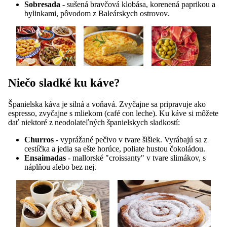
Sobresada
- sušená bravčová klobása, korenená paprikou a
bylinkami, pôvodom z Baleárskych ostrovov.
Niečo sladké ku káve?
Španielska káva je silná a voňavá. Zvyčajne sa pripravuje ako
espresso, zvyčajne s mliekom (café con leche). Ku káve si môžete
dať niektoré z neodolateľných španielskych sladkostí:
Churros
- vyprážané pečivo v tvare šišiek. Vyrábajú sa z
cestíčka a jedia sa ešte horúce, poliate hustou čokoládou.
Ensaimadas
- mallorské "croissanty" v tvare slimákov, s
náplňou alebo bez nej.