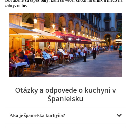
Obľúbené sú tapas bary, kam sa večer chodí na drink a niečo na
zahryznutie.
Otázky a odpovede o kuchyni v
Španielsku
Aká je španielska kuchyňa?