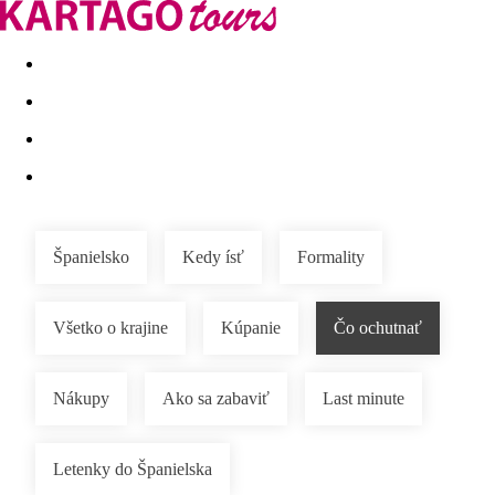
Last minute
Dovolenkové kluby
First minute - Leto 2026
Španielsko
Kedy ísť
Formality
Všetko o krajine
Kúpanie
Čo ochutnať
Nákupy
Ako sa zabaviť
Last minute
Letenky do Španielska