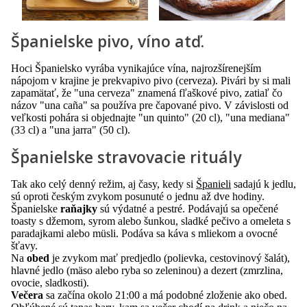
Španielske pivo, víno atď.
Hoci Španielsko vyrába vynikajúce vína, najrozšírenejším
nápojom v krajine je prekvapivo pivo (cerveza). Pivári by si mali
zapamätať, že "una cerveza" znamená fľaškové pivo, zatiaľ čo
názov "una caña" sa používa pre čapované pivo. V závislosti od
veľkosti pohára si objednajte "un quinto" (20 cl), "una mediana"
(33 cl) a "una jarra" (50 cl).
Španielske stravovacie rituály
Tak ako celý denný režim, aj časy, kedy si
Španieli
sadajú k jedlu,
sú oproti českým zvykom posunuté o jednu až dve hodiny.
Španielske
raňajky
sú výdatné a pestré. Podávajú sa opečené
toasty s džemom, syrom alebo šunkou, sladké pečivo a omeleta s
paradajkami alebo müsli. Podáva sa káva s mliekom a ovocné
šťavy.
Na
obed
je zvykom mať predjedlo (polievka, cestovinový šalát),
hlavné jedlo (mäso alebo ryba so zeleninou) a dezert (zmrzlina,
ovocie, sladkosti).
Večera
sa začína okolo 21:00 a má podobné zloženie ako obed.