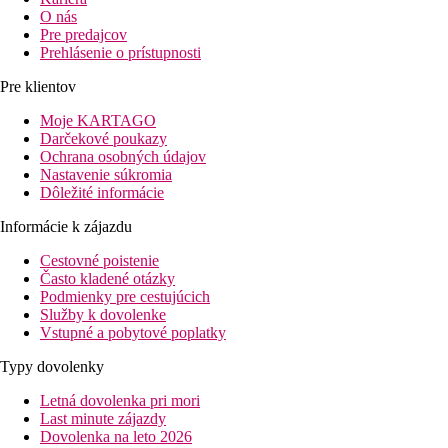
O nás
Pre predajcov
Prehlásenie o prístupnosti
Pre klientov
Moje KARTAGO
Darčekové poukazy
Ochrana osobných údajov
Nastavenie súkromia
Dôležité informácie
Informácie k zájazdu
Cestovné poistenie
Často kladené otázky
Podmienky pre cestujúcich
Služby k dovolenke
Vstupné a pobytové poplatky
Typy dovolenky
Letná dovolenka pri mori
Last minute zájazdy
Dovolenka na leto 2026