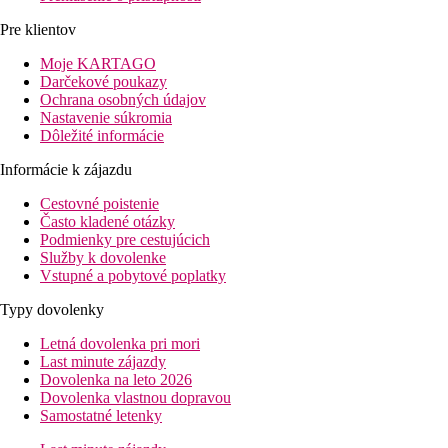
Pre klientov
Moje KARTAGO
Darčekové poukazy
Ochrana osobných údajov
Nastavenie súkromia
Dôležité informácie
Informácie k zájazdu
Cestovné poistenie
Často kladené otázky
Podmienky pre cestujúcich
Služby k dovolenke
Vstupné a pobytové poplatky
Typy dovolenky
Letná dovolenka pri mori
Last minute zájazdy
Dovolenka na leto 2026
Dovolenka vlastnou dopravou
Samostatné letenky