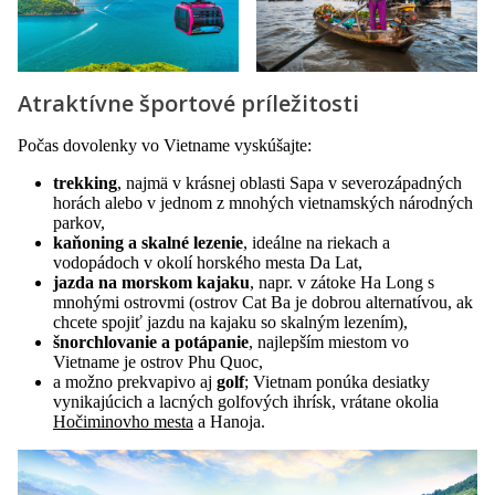
Atraktívne športové príležitosti
Počas dovolenky vo Vietname vyskúšajte:
trekking
, najmä v krásnej oblasti Sapa v severozápadných
horách alebo v jednom z mnohých vietnamských národných
parkov,
kaňoning a skalné lezenie
, ideálne na riekach a
vodopádoch v okolí horského mesta Da Lat,
jazda na morskom kajaku
, napr. v zátoke Ha Long s
mnohými ostrovmi (ostrov Cat Ba je dobrou alternatívou, ak
chcete spojiť jazdu na kajaku so skalným lezením),
šnorchlovanie a potápanie
, najlepším miestom vo
Vietname je ostrov Phu Quoc,
a možno prekvapivo aj
golf
; Vietnam ponúka desiatky
vynikajúcich a lacných golfových ihrísk, vrátane okolia
Hočiminovho mesta
a Hanoja.