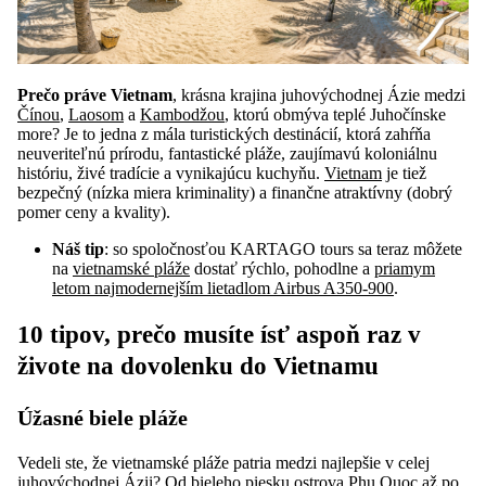
Prečo práve Vietnam
, krásna krajina juhovýchodnej Ázie medzi
Čínou
,
Laosom
a
Kambodžou
, ktorú obmýva teplé Juhočínske
more? Je to jedna z mála turistických destinácií, ktorá zahŕňa
neuveriteľnú prírodu, fantastické pláže, zaujímavú koloniálnu
históriu, živé tradície a vynikajúcu kuchyňu.
Vietnam
je tiež
bezpečný (nízka miera kriminality) a finančne atraktívny (dobrý
pomer ceny a kvality).
Náš tip
: so spoločnosťou KARTAGO tours sa teraz môžete
na
vietnamské pláže
dostať rýchlo, pohodlne a
priamym
letom najmodernejším lietadlom Airbus A350-900
.
10 tipov, prečo musíte ísť aspoň raz v
živote na dovolenku do Vietnamu
Úžasné biele pláže
Vedeli ste, že vietnamské pláže patria medzi najlepšie v celej
juhovýchodnej Ázii? Od bieleho piesku ostrova
Phu Quoc
až po