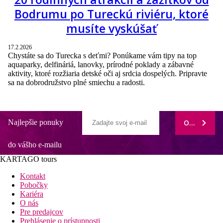
Bodrumu po Tureckú riviéru, ktoré
musíte vyskúšať
17.2.2026
Chystáte sa do Turecka s deťmi? Ponúkame vám tipy na top
aquaparky, delfináriá, lanovky, prírodné poklady a zábavné
aktivity, ktoré rozžiaria detské oči aj srdcia dospelých. Pripravte
sa na dobrodružstvo plné smiechu a radosti.
Najlepšie ponuky
ODOBERAŤ
do vášho e-mailu
KARTAGO tours
Kontakt
Pobočky
Kariéra
O nás
Pre predajcov
Prehlásenie o prístupnosti