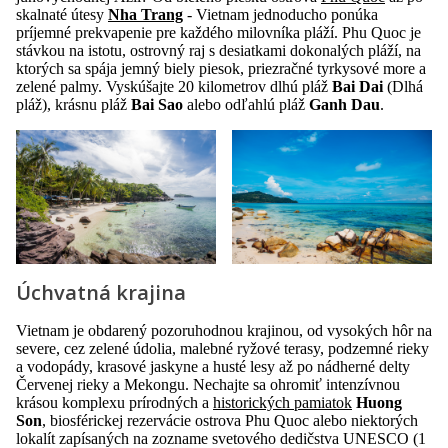
skalnaté útesy
Nha Trang
- Vietnam jednoducho ponúka
príjemné prekvapenie pre každého milovníka pláží. Phu Quoc je
stávkou na istotu, ostrovný raj s desiatkami dokonalých pláží, na
ktorých sa spája jemný biely piesok, priezračné tyrkysové more a
zelené palmy. Vyskúšajte 20 kilometrov dlhú pláž
Bai Dai
(Dlhá
pláž), krásnu pláž
Bai Sao
alebo odľahlú pláž
Ganh Dau
.
Úchvatná krajina
Vietnam je obdarený pozoruhodnou krajinou, od vysokých hôr na
severe, cez zelené údolia, malebné ryžové terasy, podzemné rieky
a vodopády, krasové jaskyne a husté lesy až po nádherné delty
Červenej rieky a Mekongu. Nechajte sa ohromiť intenzívnou
krásou komplexu prírodných a
historických pamiatok
Huong
Son
, biosférickej rezervácie ostrova Phu Quoc alebo niektorých
lokalít zapísaných na zozname svetového dedičstva UNESCO (1