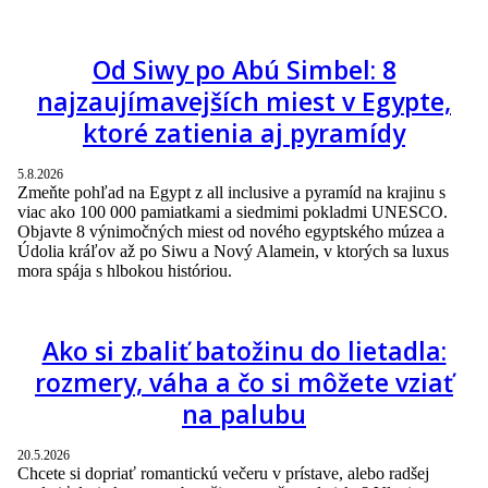
Od Siwy po Abú Simbel: 8
najzaujímavejších miest v Egypte,
ktoré zatienia aj pyramídy
5.8.2026
Zmeňte pohľad na Egypt z all inclusive a pyramíd na krajinu s
viac ako 100 000 pamiatkami a siedmimi pokladmi UNESCO.
Objavte 8 výnimočných miest od nového egyptského múzea a
Údolia kráľov až po Siwu a Nový Alamein, v ktorých sa luxus
mora spája s hlbokou históriou.
Ako si zbaliť batožinu do lietadla:
rozmery, váha a čo si môžete vziať
na palubu
20.5.2026
Chcete si dopriať romantickú večeru v prístave, alebo radšej