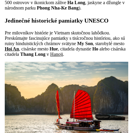
500 ostrovov v ikonickom zálive
Ha Long
, jaskyne a džungle v
národnom parku
Phong Nha-Ke Bang
).
Jedinečné historické pamiatky UNESCO
Pre milovníkov histórie je Vietnam skutočnou lahôdkou.
Preskúmajte fascinujúce pamiatky s tisícročnou históriou, ako sú
ruiny hinduistických chrámov svätyne
My Son
, starobylé mesto
Hoi An
, cisárske mesto
Hue
, citadela dynastie
Ho
alebo cisárska
citadela
Thang Long
v
Hanoji
.