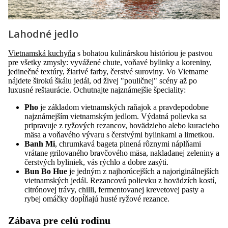
Lahodné jedlo
Vietnamská kuchyňa
s bohatou kulinárskou históriou je pastvou
pre všetky zmysly: vyvážené chute, voňavé bylinky a koreniny,
jedinečné textúry, žiarivé farby, čerstvé suroviny. Vo Vietname
nájdete širokú škálu jedál, od živej "pouličnej" scény až po
luxusné reštaurácie. Ochutnajte najznámejšie špeciality:
Pho
je základom vietnamských raňajok a pravdepodobne
najznámejším vietnamským jedlom. Výdatná polievka sa
pripravuje z ryžových rezancov, hovädzieho alebo kuracieho
mäsa a voňavého vývaru s čerstvými bylinkami a limetkou.
Banh Mi
, chrumkavá bageta plnená rôznymi náplňami
vrátane grilovaného bravčového mäsa, nakladanej zeleniny a
čerstvých byliniek, vás rýchlo a dobre zasýti.
Bun Bo Hue
je jedným z najhorúcejších a najoriginálnejších
vietnamských jedál. Rezancovú polievku z hovädzích kostí,
citrónovej trávy, chilli, fermentovanej krevetovej pasty a
rybej omáčky dopĺňajú husté ryžové rezance.
Zábava pre celú rodinu