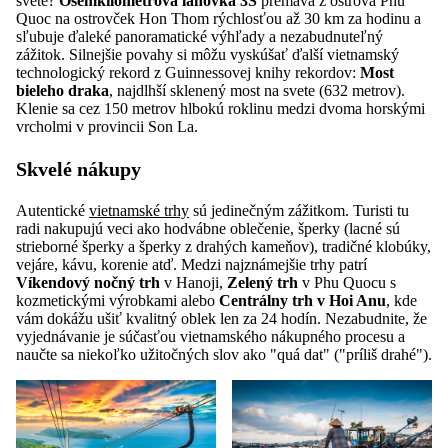
svete?
Osemkilometrová lanovka 3S
premáva z ostrova Phu
Quoc na ostrovček Hon Thom rýchlosťou až 30 km za hodinu a
sľubuje ďaleké panoramatické výhľady a nezabudnuteľný
zážitok. Silnejšie povahy si môžu vyskúšať ďalší vietnamský
technologický rekord z Guinnessovej knihy rekordov:
Most
bieleho draka
, najdlhší sklenený most na svete (632 metrov).
Klenie sa cez 150 metrov hlbokú roklinu medzi dvoma horskými
vrcholmi v provincii Son La.
Skvelé nákupy
Autentické
vietnamské trhy
sú jedinečným zážitkom. Turisti tu
radi nakupujú veci ako hodvábne oblečenie, šperky (lacné sú
strieborné šperky a šperky z drahých kameňov), tradičné klobúky,
vejáre, kávu, korenie atď. Medzi najznámejšie trhy patrí
Víkendový nočný trh
v Hanoji,
Zelený trh
v Phu Quocu s
kozmetickými výrobkami alebo
Centrálny trh v Hoi Anu
, kde
vám dokážu ušiť kvalitný oblek len za 24 hodín. Nezabudnite, že
vyjednávanie je súčasťou vietnamského nákupného procesu a
naučte sa niekoľko užitočných slov ako "quá dat" ("príliš drahé").