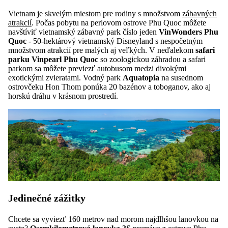
Vietnam je skvelým miestom pre rodiny s množstvom
zábavných
atrakcií
. Počas pobytu na perlovom ostrove Phu Quoc môžete
navštíviť vietnamský zábavný park číslo jeden
VinWonders Phu
Quoc
- 50-hektárový vietnamský Disneyland s nespočetným
množstvom atrakcií pre malých aj veľkých. V neďalekom
safari
parku Vinpearl Phu Quoc
so zoologickou záhradou a safari
parkom sa môžete previezť autobusom medzi divokými
exotickými zvieratami. Vodný park
Aquatopia
na susednom
ostrovčeku Hon Thom ponúka 20 bazénov a toboganov, ako aj
horskú dráhu v krásnom prostredí.
Jedinečné zážitky
Chcete sa vyviezť 160 metrov nad morom najdlhšou lanovkou na