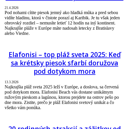
21.4.2026
Pod nohami cítite piesok jemný ako hladká múka a pred sebou
vidíte hladinu, ktorá v čistote porazí aj Karibik. Je tu však jeden
obrovský rozdiel – nemusíte letieť 12 hodín na iný kontinent.
Najkrajšie pláže v Európe máte nadosah letecky z Bratislavy
alebo Viedne.
Elafonisi – top pláž sveta 2025: Keď
sa krétsky piesok sfarbí doružova
pod dotykom mora
13.3.2026
Najkrajšia pláž sveta 2025 leží v Európe, a doslova, sa červená
pod dotykom mora. Elafonisi Beach vás dostane unikátnym
ružovým pieskom a lagúnou, ktorou prejdete na ostrov pešo po
dne mora. Zistite, prečo je pláž Elafonisi svetový unikát a čo
všetko vám ponúka.
20 rodinných atrakcií a zážitkov od