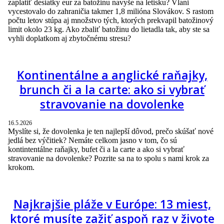
zaplatiť desiatky eur za batožinu navyše na letisku? Vlani
vycestovalo do zahraničia takmer 1,8 milióna Slovákov. S rastom
počtu letov stúpa aj množstvo tých, ktorých prekvapil batožinový
limit okolo 23 kg. Ako zbaliť batožinu do lietadla tak, aby ste sa
vyhli doplatkom aj zbytočnému stresu?
Kontinentálne a anglické raňajky,
brunch či a la carte: ako si vybrať
stravovanie na dovolenke
16.5.2026
Myslíte si, že dovolenka je ten najlepší dôvod, prečo skúšať nové
jedlá bez výčitiek? Nemáte celkom jasno v tom, čo sú
kontintentálne raňajky, bufet či a la carte a ako si vybrať
stravovanie na dovolenke? Pozrite sa na to spolu s nami krok za
krokom.
Najkrajšie pláže v Európe: 13 miest,
ktoré musíte zažiť aspoň raz v živote