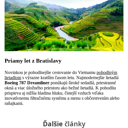
Priamy let z Bratislavy
Novinkou je pohodlnejšie cestovanie do Vietnamu
pohodlným
lietadlom
s výrazne kratším časom letu. Najmodernejšie lietadlá
Boeing 787 Dreamliner
ponúkajú široké sedadlá, priestranné
okná a viac úložného priestoru ako bežné lietadlá. K pohodliu
prispieva aj nižšia hladina hluku, čistejší vzduch vďaka
inovatívnemu filtračnému systému a menu s občerstvením alebo
raňajkami.
Ďalšie
články