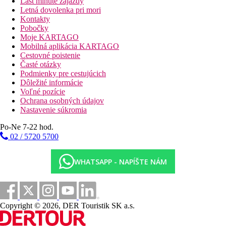
Last minute zájazdy
Letná dovolenka pri mori
Kontakty
Pobočky
Moje KARTAGO
Mobilná aplikácia KARTAGO
Cestovné poistenie
Časté otázky
Podmienky pre cestujúcich
Dôležité informácie
Voľné pozície
Ochrana osobných údajov
Nastavenie súkromia
Po-Ne 7-22 hod.
02 / 5720 5700
WHATSAPP - NAPÍŠTE NÁM
Copyright © 2026, DER Touristik SK a.s.