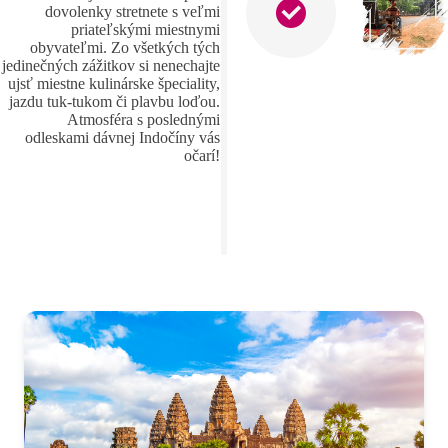
dovolenky stretnete s veľmi
priateľskými miestnymi
obyvateľmi. Zo všetkých tých
jedinečných zážitkov si nenechajte
ujsť miestne kulinárske špeciality,
jazdu tuk-tukom či plavbu loďou.
Atmosféra s poslednými
odleskami dávnej Indočíny vás
očarí!