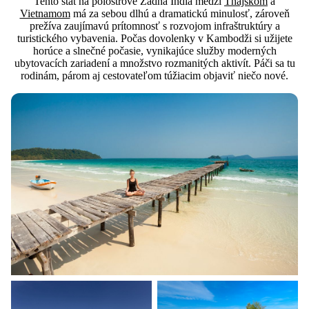
Tento štát na polostrove Zadná India medzi
Thajskom
a
Vietnamom
má za sebou dlhú a dramatickú minulosť, zároveň
prežíva zaujímavú prítomnosť s rozvojom infraštruktúry a
turistického vybavenia. Počas dovolenky v Kambodži si užijete
horúce a slnečné počasie, vynikajúce služby moderných
ubytovacích zariadení a množstvo rozmanitých aktivít. Páči sa tu
rodinám, párom aj cestovateľom túžiacim objaviť niečo nové.