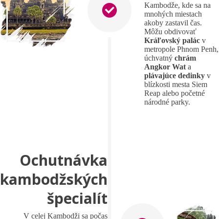
Kambodže, kde sa na
mnohých miestach
akoby zastavil čas.
Môžu obdivovať
Kráľovský palác
v
metropole Phnom Penh,
úchvatný
chrám
Angkor Wat
a
plávajúce dedinky
v
blízkosti mesta Siem
Reap alebo početné
národné parky.
Ochutnávka
kambodžských
špecialít
V celej Kambodži sa počas