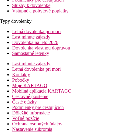
Služby k dovolenke
Vstupné a pobytové poplatky
Typy dovolenky
Letná dovolenka pri mori
Last minute zájazdy
Dovolenka na leto 2026
Dovolenka vlastnou dopravou
Samostatné letenky
Last minute zájazdy
Letná dovolenka pri mori
Kontakty
Pobočky
Moje KARTAGO
Mobilná aplikácia KARTAGO
Cestovné poistenie
Časté otázky
Podmienky pre cestujúcich
Dôležité informácie
Voľné pozície
Ochrana osobných údajov
Nastavenie súkromia