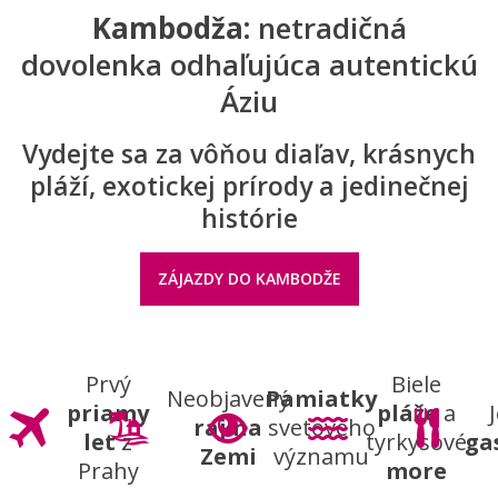
Kambodža:
netradičná
dovolenka odhaľujúca autentickú
Áziu
Vydejte sa za vôňou diaľav, krásnych
pláží, exotickej prírody a jedinečnej
histórie
ZÁJAZDY DO KAMBODŽE
Prvý
Biele
Neobjavený
Pamiatky
priamy
pláže
a
raj na
svetového
let
z
tyrkysové
ga
Zemi
významu
Prahy
more