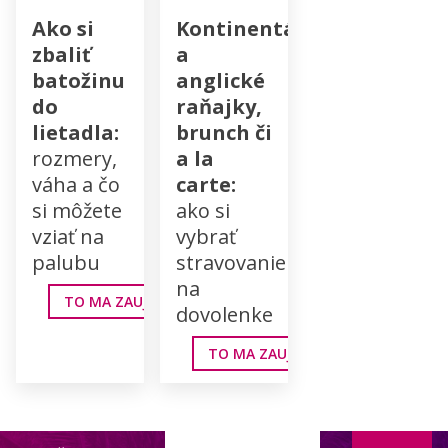
Ako si
Kontinentálne
zbaliť
a
batožinu
anglické
do
raňajky,
lietadla:
brunch či
rozmery,
a la
váha a čo
carte:
si môžete
ako si
vziať na
vybrať
palubu
stravovanie
na
TO MA ZAUJÍMA
dovolenke
TO MA ZAUJÍMA