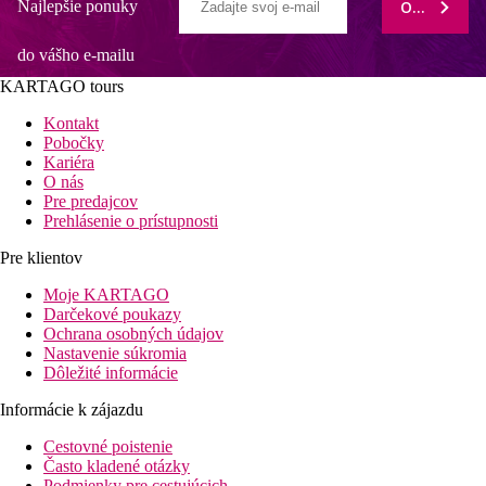
Najlepšie ponuky
ODOBERAŤ
do vášho e-mailu
KARTAGO tours
Kontakt
Pobočky
Kariéra
O nás
Pre predajcov
Prehlásenie o prístupnosti
Pre klientov
Moje KARTAGO
Darčekové poukazy
Ochrana osobných údajov
Nastavenie súkromia
Dôležité informácie
Informácie k zájazdu
Cestovné poistenie
Často kladené otázky
Podmienky pre cestujúcich