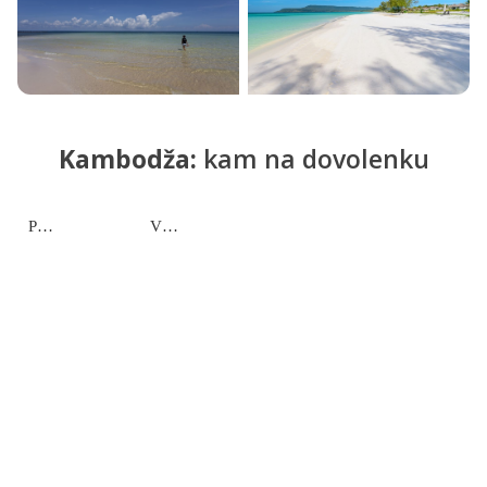
+15
Kambodža:
kam na dovolenku
Pobrežie
Vnútrozemie