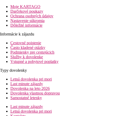
Izby
Moje KARTAGO
Darčekové poukazy
Dvojlôžková izba, Fairmont, výhľad na mesto
: kúpeľňa/WC (s
Ochrana osobných údajov
Nastavenie súkromia
Ostatné typy izieb (pokiaľ nie je uvedené inak, majú izby vy
Dôležité informácie
Dvojposteľová izba, Fairmont, výhľad na mesto, balk
Informácie k zájazdu
Dvojposteľová izba, Fairmont, výhľad na more, balk
Cestovné poistenie
Zábava
Často kladené otázky
Večery s reprodukovanou hudbou
Podmienky pre cestujúcich
Služby k dovolenke
Stravovanie
Vstupné a pobytové poplatky
Raňajky
Typy dovolenky
Raňajky formou bufetu
Letná dovolenka pri mori
Last minute zájazdy
Polpenzia
Dovolenka na leto 2026
Dovolenka vlastnou dopravou
Raňajky formou bufetu, večere formou servírovaného me
Samostatné letenky
Pláž
Last minute zájazdy
V súčasnej dobe majú klienti prístup iba na verejne prístupné pl
Letná dovolenka pri mori
Kontakty