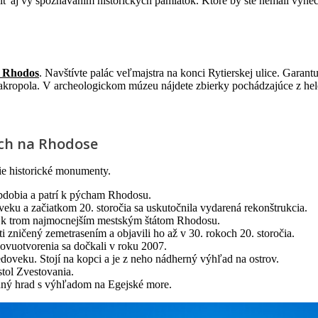
iť aj vy spoznávaním historických pamiatok. Ktoré by ste nemali vyne
o Rhodos
. Navštívte palác veľmajstra na konci Rytierskej ulice. Garant
 akropola. V archeologickom múzeu nájdete zbierky pochádzajúce z hel
ách na Rhodose
ie historické monumenty.
obdobia a patrí k pýcham Rhodosu.
edoveku a začiatkom 20. storočia sa uskutočnila vydarená rekonštrukcia.
ias k trom najmocnejším mestským štátom Rhodosu.
 zničený zemetrasením a objavili ho až v 30. rokoch 20. storočia.
novuotvorenia sa dočkali v roku 2007.
doveku. Stojí na kopci a je z neho nádherný výhľad na ostrov.
ostol Zvestovania.
nný hrad s výhľadom na Egejské more.