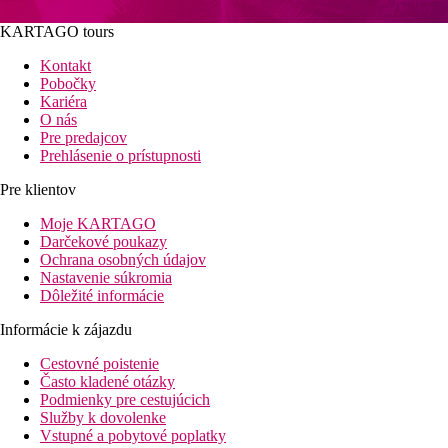
KARTAGO tours
Kontakt
Pobočky
Kariéra
O nás
Pre predajcov
Prehlásenie o prístupnosti
Pre klientov
Moje KARTAGO
Darčekové poukazy
Ochrana osobných údajov
Nastavenie súkromia
Dôležité informácie
Informácie k zájazdu
Cestovné poistenie
Často kladené otázky
Podmienky pre cestujúcich
Služby k dovolenke
Vstupné a pobytové poplatky