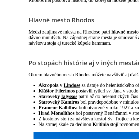
Rhodos má pôsobivú históriu, do ktorej sa môžete ponor
Hlavné mesto Rhodos
Medzi zaujímavé miesta na Rhodose patrí
hlavné mest
dávno minulých. Na západnej strane mesta je situovaná
návštevu stoja aj turecké kúpele hammam.
Po stopách histórie aj v iných mest
Okrem hlavného mesta Rhodos môžete navštíviť aj ďalš
Akropola v
Lindose
sa datuje do helenistického 
Kláštor Filerimos
postavili rytieri sv. Jána v str
Staroveký
Ialyssos
patril až do helenistických č
Staroveký Kamiros
bol pravdepodobne v minulosti
Pramene Kallithea
boli otvorené v roku 1927 a z
Hrad Monolithos
bol postavený Benátčanmi v stre
Z kostolov stojí za návštevu kostol Sv. Trojice a k
Na strmej skale za dedinou
Kritinia
stojí rovnome