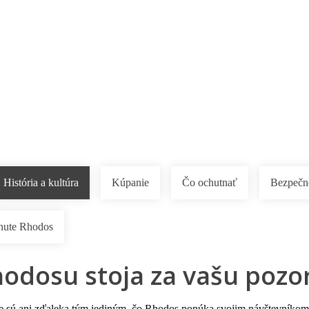
Pobočky
Časté otázky
Destinácie
Služby
História a kultúra
Kúpanie
Čo ochutnať
Bezpečn
nute Rhodos
hodosu stoja za vašu pozo
e sú ani zďaleka tým jediným, čo
Rhodos
ponúka svojim návštevníkom. 