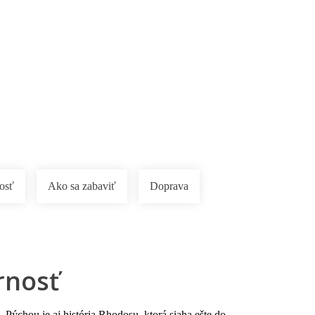
osť
Ako sa zabaviť
Doprava
rnosť
Pýchou je aj história Rhodosu, ktorá siaha ešte do