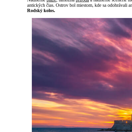
antických čias. Ostrov bol miestom, kde sa odohrávali an
Rodský kolos.