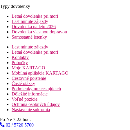
Typy dovolenky
Letná dovolenka pri mori
Last minute zájazdy
Dovolenka na leto 2026
Dovolenka vlastnou dopravou
Samostatné letenky
Last minute zájazdy
Letná dovolenka pri mori
Kontakty
Pobočky
Moje KARTAGO
Mobilná aplikácia KARTAGO
Cestovné poistenie
Časté otázky
Podmienky pre cestujúcich
Dôležité informácie
Voľné pozície
Ochrana osobných údajov
Nastavenie súkromia
Po-Ne 7-22 hod.
02 / 5720 5700