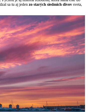
dzal sa tu aj jeden
zo starých siedmich divov
sveta,