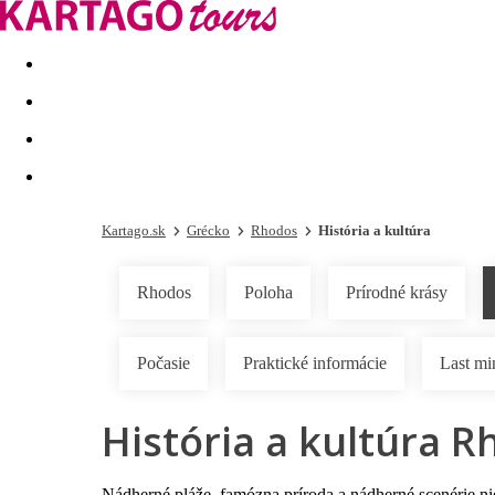
Last minute
Dovolenkové kluby
First minute - Leto 2026
Kartago.sk
Grécko
Rhodos
História a kultúra
Rhodos
Poloha
Prírodné krásy
Počasie
Praktické informácie
Last mi
História a kultúra R
Nádherné
pláže
, famózna
príroda
a nádherné scenérie ni