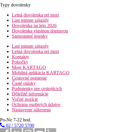
Typy dovolenky
Letná dovolenka pri mori
Last minute zájazdy
Dovolenka na leto 2026
Dovolenka vlastnou dopravou
Samostatné letenky
Last minute zájazdy
Letná dovolenka pri mori
Kontakty
Pobočky
Moje KARTAGO
Mobilná aplikácia KARTAGO
Cestovné poistenie
Časté otázky
Podmienky pre cestujúcich
Dôležité informácie
Voľné pozície
Ochrana osobných údajov
Nastavenie súkromia
Po-Ne 7-22 hod.
02 / 5720 5700