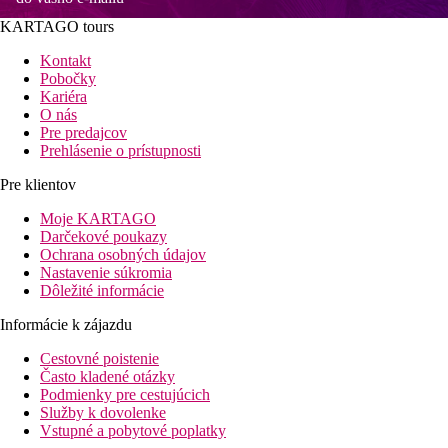
KARTAGO tours
Kontakt
Pobočky
Kariéra
O nás
Pre predajcov
Prehlásenie o prístupnosti
Pre klientov
Moje KARTAGO
Darčekové poukazy
Ochrana osobných údajov
Nastavenie súkromia
Dôležité informácie
Informácie k zájazdu
Cestovné poistenie
Často kladené otázky
Podmienky pre cestujúcich
Služby k dovolenke
Vstupné a pobytové poplatky