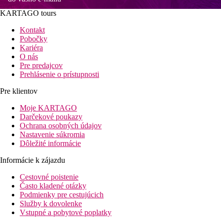
KARTAGO tours
Kontakt
Pobočky
Kariéra
O nás
Pre predajcov
Prehlásenie o prístupnosti
Pre klientov
Moje KARTAGO
Darčekové poukazy
Ochrana osobných údajov
Nastavenie súkromia
Dôležité informácie
Informácie k zájazdu
Cestovné poistenie
Často kladené otázky
Podmienky pre cestujúcich
Služby k dovolenke
Vstupné a pobytové poplatky