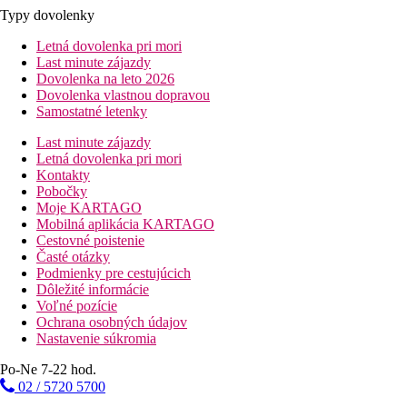
Typy dovolenky
Letná dovolenka pri mori
Last minute zájazdy
Dovolenka na leto 2026
Dovolenka vlastnou dopravou
Samostatné letenky
Last minute zájazdy
Letná dovolenka pri mori
Kontakty
Pobočky
Moje KARTAGO
Mobilná aplikácia KARTAGO
Cestovné poistenie
Časté otázky
Podmienky pre cestujúcich
Dôležité informácie
Voľné pozície
Ochrana osobných údajov
Nastavenie súkromia
Po-Ne 7-22 hod.
02 / 5720 5700