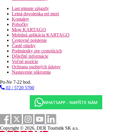
Last minute zájazdy
Letná dovolenka pri mori
Kontakty
Pobočky
Moje KARTAGO
Mobilná aplikácia KARTAGO
Cestovné poistenie
Časté otázky
Podmienky pre cestujúcich
Dôležité informácie
Voľné pozície
Ochrana osobných údajov
Nastavenie súkromia
Po-Ne 7-22 hod.
02 / 5720 5700
WHATSAPP - NAPÍŠTE NÁM
Copyright © 2026, DER Touristik SK a.s.