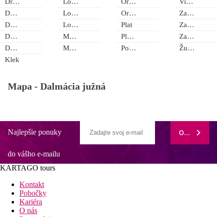
Drače
Lopud
Orašac
Viganj
Duba
Loviště
Orebič
Zastolje
Duba Pelješka
Lovorno
Plat
Zaton Doli
Dubrava
Mali Ston
Ploče
Zaton Mali
Dubrovník
Metković
Podobuče
Žuljana
Klek
Mapa -
Dalmácia južná
Najlepšie ponuky
ODOBERAŤ
do vášho e-mailu
KARTAGO tours
Kontakt
Pobočky
Kariéra
O nás