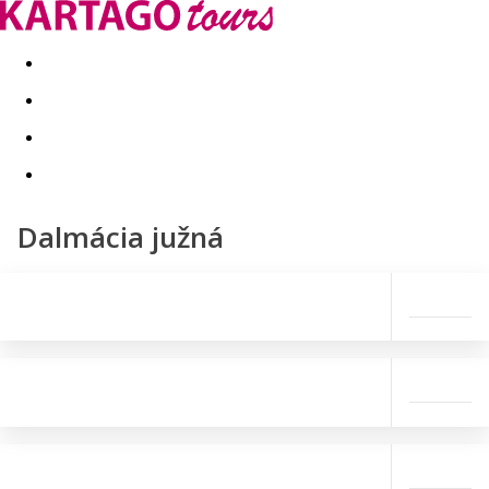
Last minute
Dovolenkové kluby
First minute - Leto 2026
Dalmácia južná