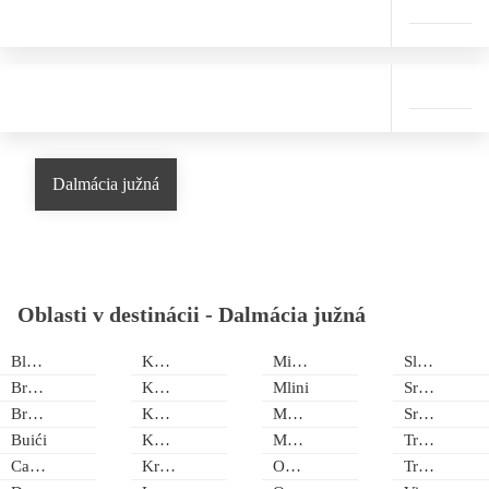
Dalmácia južná
Oblasti v destinácii -
Dalmácia južná
Blace
Koločep
Miševac
Slano
Brijesta
Komarna
Mlini
Srebreno
Broce
Konavle
Močići
Sreser
Buići
Korčula
Mokalo
Trpanj
Cavtat
Kremena
Opuzen
Trstenik