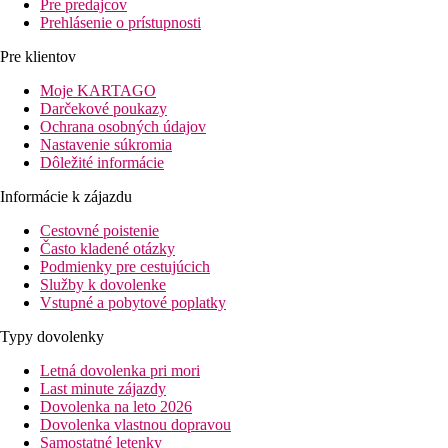
Pre predajcov
Prehlásenie o prístupnosti
Pre klientov
Moje KARTAGO
Darčekové poukazy
Ochrana osobných údajov
Nastavenie súkromia
Dôležité informácie
Informácie k zájazdu
Cestovné poistenie
Často kladené otázky
Podmienky pre cestujúcich
Služby k dovolenke
Vstupné a pobytové poplatky
Typy dovolenky
Letná dovolenka pri mori
Last minute zájazdy
Dovolenka na leto 2026
Dovolenka vlastnou dopravou
Samostatné letenky