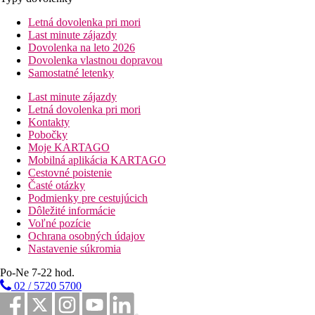
Letná dovolenka pri mori
Last minute zájazdy
Dovolenka na leto 2026
Dovolenka vlastnou dopravou
Samostatné letenky
Last minute zájazdy
Letná dovolenka pri mori
Kontakty
Pobočky
Moje KARTAGO
Mobilná aplikácia KARTAGO
Cestovné poistenie
Časté otázky
Podmienky pre cestujúcich
Dôležité informácie
Voľné pozície
Ochrana osobných údajov
Nastavenie súkromia
Po-Ne 7-22 hod.
02 / 5720 5700