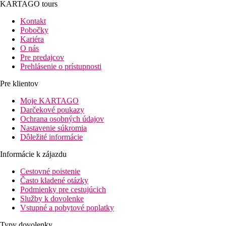
KARTAGO tours
Kontakt
Pobočky
Kariéra
O nás
Pre predajcov
Prehlásenie o prístupnosti
Pre klientov
Moje KARTAGO
Darčekové poukazy
Ochrana osobných údajov
Nastavenie súkromia
Dôležité informácie
Informácie k zájazdu
Cestovné poistenie
Často kladené otázky
Podmienky pre cestujúcich
Služby k dovolenke
Vstupné a pobytové poplatky
Typy dovolenky