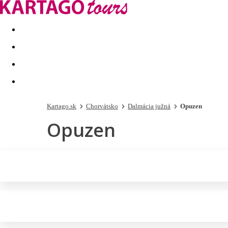
Last minute
Dovolenkové kluby
First minute - Leto 2026
Kartago.sk
Chorvátsko
Dalmácia južná
Opuzen
Opuzen