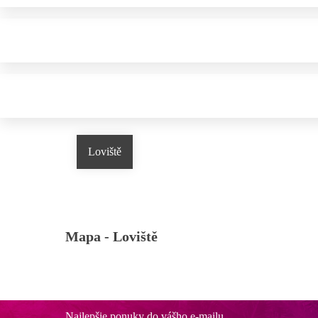
Loviště
Mapa -
Loviště
Najlepšie ponuky do vášho e-mailu