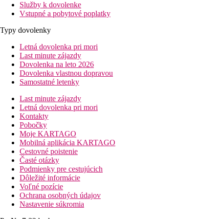
Služby k dovolenke
Vstupné a pobytové poplatky
Typy dovolenky
Letná dovolenka pri mori
Last minute zájazdy
Dovolenka na leto 2026
Dovolenka vlastnou dopravou
Samostatné letenky
Last minute zájazdy
Letná dovolenka pri mori
Kontakty
Pobočky
Moje KARTAGO
Mobilná aplikácia KARTAGO
Cestovné poistenie
Časté otázky
Podmienky pre cestujúcich
Dôležité informácie
Voľné pozície
Ochrana osobných údajov
Nastavenie súkromia