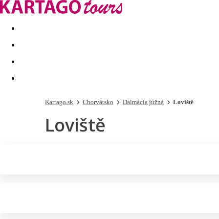
Last minute
Dovolenkové kluby
First minute - Leto 2026
Kartago.sk
Chorvátsko
Dalmácia južná
Loviště
Loviště