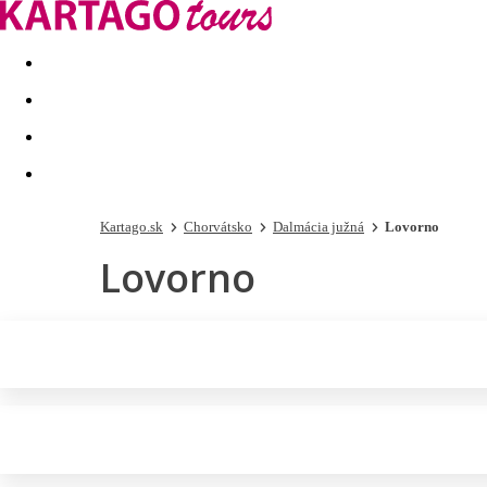
Last minute
Dovolenkové kluby
First minute - Leto 2026
Kartago.sk
Chorvátsko
Dalmácia južná
Lovorno
Lovorno