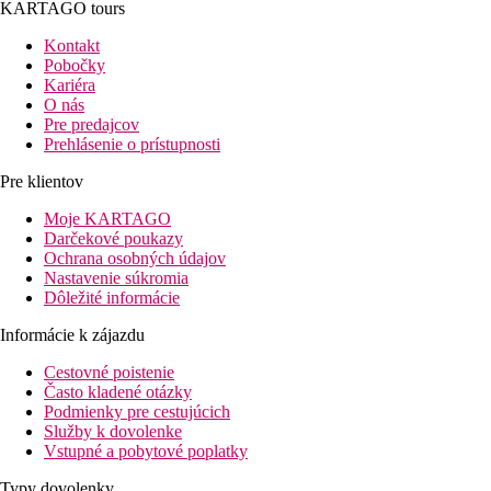
KARTAGO tours
Kontakt
Pobočky
Kariéra
O nás
Pre predajcov
Prehlásenie o prístupnosti
Pre klientov
Moje KARTAGO
Darčekové poukazy
Ochrana osobných údajov
Nastavenie súkromia
Dôležité informácie
Informácie k zájazdu
Cestovné poistenie
Často kladené otázky
Podmienky pre cestujúcich
Služby k dovolenke
Vstupné a pobytové poplatky
Typy dovolenky