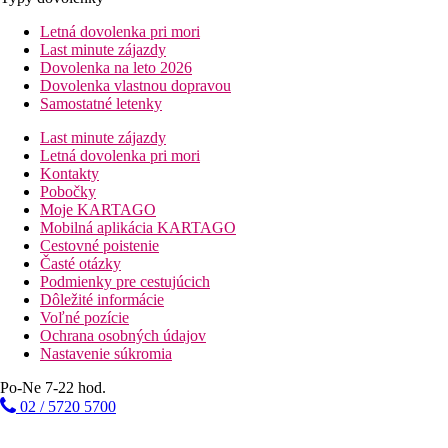
Letná dovolenka pri mori
Last minute zájazdy
Dovolenka na leto 2026
Dovolenka vlastnou dopravou
Samostatné letenky
Last minute zájazdy
Letná dovolenka pri mori
Kontakty
Pobočky
Moje KARTAGO
Mobilná aplikácia KARTAGO
Cestovné poistenie
Časté otázky
Podmienky pre cestujúcich
Dôležité informácie
Voľné pozície
Ochrana osobných údajov
Nastavenie súkromia
Po-Ne 7-22 hod.
02 / 5720 5700