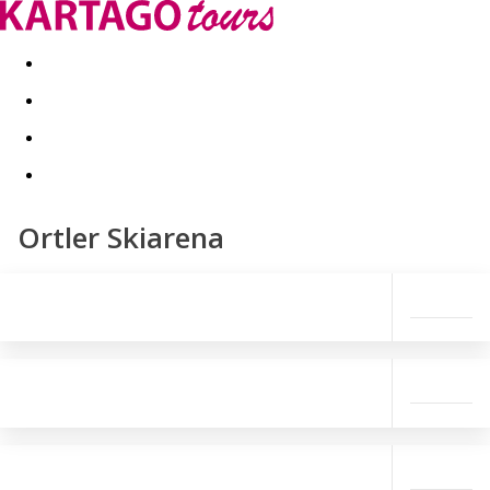
Last minute
Dovolenkové kluby
First minute - Leto 2026
Ortler Skiarena