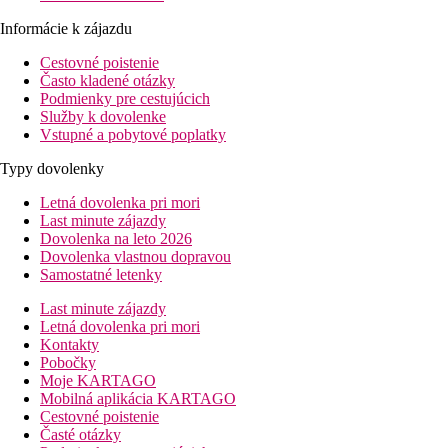
Informácie k zájazdu
Cestovné poistenie
Často kladené otázky
Podmienky pre cestujúcich
Služby k dovolenke
Vstupné a pobytové poplatky
Typy dovolenky
Letná dovolenka pri mori
Last minute zájazdy
Dovolenka na leto 2026
Dovolenka vlastnou dopravou
Samostatné letenky
Last minute zájazdy
Letná dovolenka pri mori
Kontakty
Pobočky
Moje KARTAGO
Mobilná aplikácia KARTAGO
Cestovné poistenie
Časté otázky