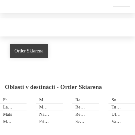
Ortler Skiarena
Oblasti v destinácii -
Ortler Skiarena
Freienfeld
Merano 2000
Ratschings
Solda/Trafoi
Latsch
Monte Cavallo
Reinswald
Tubre
Mals
Naturns
Reschenpass
Ultimo
Martello
Prissiano
Schluderns
Val Senales