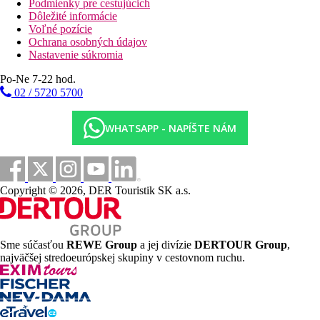
Podmienky pre cestujúcich
Dôležité informácie
Voľné pozície
Ochrana osobných údajov
Nastavenie súkromia
Po-Ne 7-22 hod.
02 / 5720 5700
WHATSAPP - NAPÍŠTE NÁM
Copyright © 2026, DER Touristik SK a.s.
Sme súčasťou
REWE Group
a jej divízie
DERTOUR Group
,
najväčšej stredoeurópskej skupiny v cestovnom ruchu.